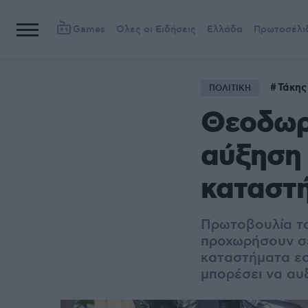
Games
Όλες οι Ειδήσεις
Ελλάδα
Πρωτοσέλι
Τάκης
ΠΟΛΙΤΙΚΗ
Θεοδωρ
αύξηση 
καταστή
Πρωτοβουλία το
προχωρήσουν σ
καταστήματα εσ
μπορέσει να αυ