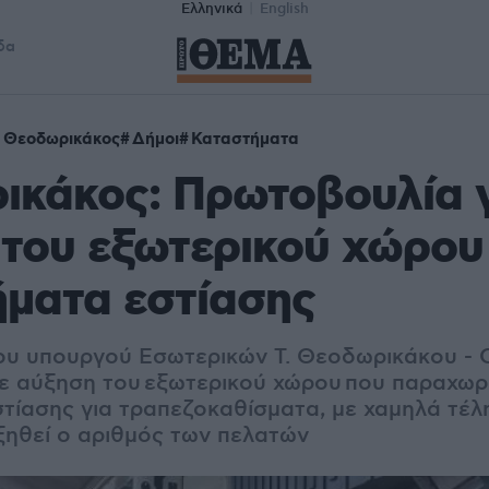
Ελληνικά
English
δα
 Θεοδωρικάκος
Δήμοι
Καταστήματα
ικάκος: Πρωτοβουλία 
του εξωτερικού χώρου
ματα εστίασης
υ υπουργού Εσωτερικών Τ. Θεοδωρικάκου - Ο
ε αύξηση του
εξωτερικού χώρου
που παραχωρ
τίασης για τραπεζοκαθίσματα, με χαμηλά τέλ
ξηθεί ο αριθμός των πελατών