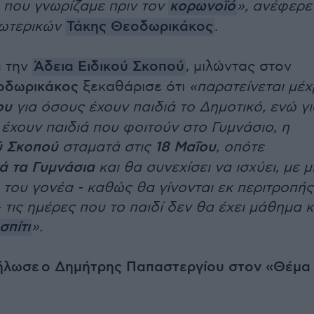
 που γνωρίζαμε πριν τον
κορωνοϊό
», ανέφερε
ωτερικών
Τάκης Θεοδωρικάκος
.
ά την
Άδεια Ειδικού Σκοπού
, μιλώντας στον
δωρικάκος
ξεκαθάρισε ότι
«παρατείνεται μέχ
ου
για όσους έχουν παιδιά το Δημοτικό, ενώ γι
 έχουν παιδιά που φοιτούν στο Γυμνάσιο, η
ύ Σκοπού
σταματά στις
18 Μαΐου
, οπότε
ά τα Γυμνάσια
και θα συνεχίσει να ισχύει, με μ
του γονέα - καθώς θα γίνονται εκ περιτροπής
τις ημέρες που το παιδί δεν θα έχει μάθημα κ
σπίτι
».
δήλωσε ο Δημήτρης Παπαστεργίου στον «Θέμα