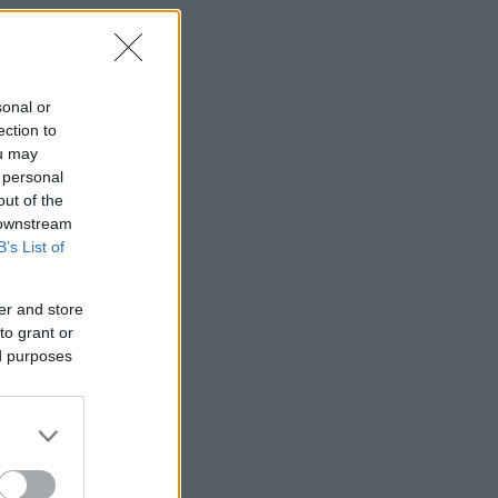
sonal or
ection to
ou may
 personal
out of the
 downstream
B’s List of
er and store
to grant or
ed purposes