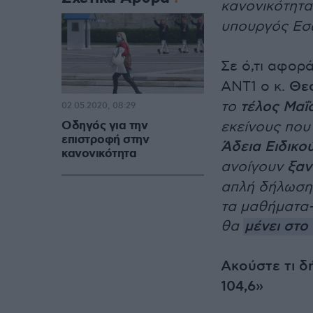
κανονικότητα
υπουργός Εσ
Σε ό,τι αφορ
ΑΝΤ1 ο κ.
Θεο
το
τέλος Μαΐ
02.05.2020, 08:29
Οδηγός για την
εκείνους που
επιστροφή στην
Άδεια Ειδικο
κανονικότητα
ανοίγουν
ξαν
απλή δήλωση 
τα μαθήματα- 
θα
μένει στο 
Ακούστε τι 
104,6»