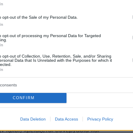
In
o opt-out of the Sale of my Personal Data.
έρα,
οι εργαζόμενοι στο Δημόσιο θα
In
 υπηρεσία σε τρεις φάσεις
: στις 07:00, στις
to opt-out of processing my Personal Data for Targeted
ις 09:00 - ώστε να αποφεύγεται ο συγχρωτισμ
ing.
In
αφοράς και τις εισόδους των υπηρεσιών - ενώ
των Δημοσίων Υπαλλήλων εργάζονται μέσω
o opt-out of Collection, Use, Retention, Sale, and/or Sharing
ersonal Data that Is Unrelated with the Purposes for which it
 και αυτό είναι κάτι που θα στηρίξουμε για ν
lected.
In
Μάλιστα, μέσα στον Μάιο θα υπάρχει η ευχέρει
 υπογραφής για όσους έχουν θέσεις ευθύνης,
consents
ρω διευκόλυνση, όπως προσέθεσε ο κ.
ς.
CONFIRM
 καλός οιωνός για την αντιπολίτευση να γυρίσ
Data Deletion
Data Access
Privacy Policy
ενός λαϊκιστικού παρελθόντος, για να
ν κρίση χρειάζεται συνεργασία και