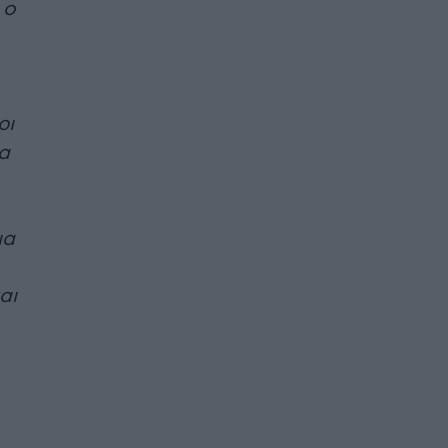
 ο
ρι
α
ια
αι