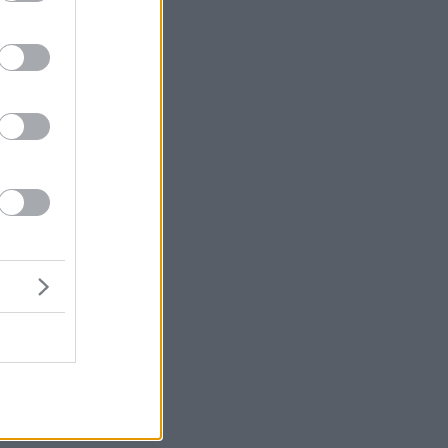
ός
α
α
ει