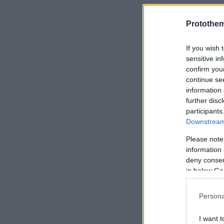
Protothe
If you wish 
sensitive in
confirm you
continue se
information 
further disc
participants
Downstream 
Please note
information 
deny consent
in below Go
info info
·
2020.05.02 ΣΥ
Persona
I want t