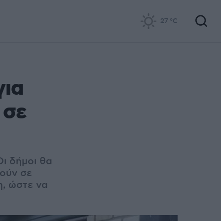
27
°C
για
 σε
ι δ
ήμοι θα
ούν σε
η, ώστε να