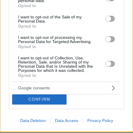
personal data.
15.09.2019, 13:06
grant or deny consent to Google and its third-party tags to
Opted In
Σχόλια-μπουρδολογιες! Αυτό το κοριτσάκι στα 20 του
use your data for below specified purposes in below Google
θα έχει γυρίσει όλο τον κόσμο, θα έχει απίστευτα
consent section.
I want to opt-out of the Sale of my
πλούσιο συναισθηματικο κόσμο, άπειρες εμπειρίες,
Personal Data.
Opted In
γνωριμίες κ εφόδια για τη ζωή της, ενώ τα παιδιά
αυτών που κακολογουν στα 20 τους θα είναι
I want to opt-out of processing my
κολλημενα στο Ιντερνέτ, αναλφαβητα και θα
Personal Data for Targeted Advertising.
Opted In
ψάχνουν στην καλύτερη μια μιζερη δουλίτσα.
Δυστυχώς έτσι έχει καταντήσει η ζωή μας.
I want to opt-out of Collection, Use,
Περιμένουμε 10 μέρες το καλοκαίρι να πάμε χωριό...
Retention, Sale, and/or Sharing of my
Personal Data that Is Unrelated with the
Αφήστε τον καθένα να ζήσει τη ζωή του όπως
Purposes for which it was collected.
γουστάρει.
Opted In
ΑΠΑΝΤΗΣΗ
Google consents
ΓΙΏΡΓΟΣ ΚΑΒΆΛΑ
CONFIRM
15.09.2019, 15:24
@Ζουλαπι.Αυτό το κορίτσι στα 20 θα έχει
τελειώσει το δημοτικό.Στα 14 θα μαθαίνει,(Λόλα
να ένα μήλο).
Data Deletion
Data Access
Privacy Policy
ΑΠΑΝΤΗΣΗ