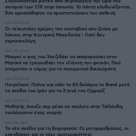
Συγκλονιστικό βίντεο από χειρουργείο την ώρα του
σεισμού των 7,1R στην Ιαπωνία: Τα πάντα κλυδωνίζονται,
δύο προσπάθησαν να προστατεύσουν τον ασθενή
πριν 24 λεπτά
Οι τελευταίες ημέρες του κουταβιού που ζούσε με
λύκους στην Κεντρική Μακεδονία - Γιατί δεν
περισυνελέγη
πριν 26 λεπτά
Μπορεί ο γιος του Χατζιδάκι να απαγορεύσει στον
Μητσιά να τραγουδάει τον «Γιάννη τον φονιά»; Πού
σταματάει ο νόμος για τα πνευματικά δικαιώματα
πριν 29 λεπτά
Πετρέλαιο: Πιάνει και πάλι τα 83 δολάρια το Brent μετά
το σχέδιο του Ιράν για τα Στενά του Ορμούζ
πριν 31 λεπτά
Μαθητής άνοιξε πυρ μέσα σε σχολείο στην Ταϊλάνδη,
τουλάχιστον ένας νεκρός
πριν μία ώρα
Το νέο σχέδιο για τη βιομηχανία: Οι μεταρρυθμίσεις, οι
επενδύσεις και οι νέες προτεραιότητες