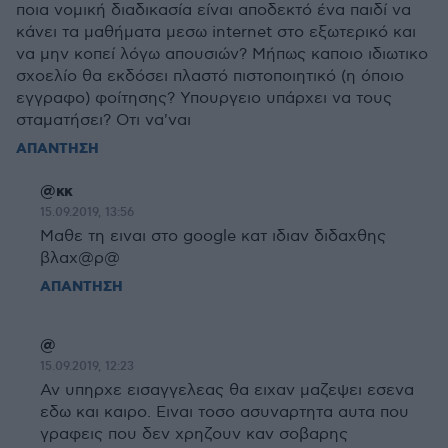
ποια νομική διαδικασία είναι αποδεκτό ένα παιδί να
κάνει τα μαθήματα μεσω internet στο εξωτερικό και
να μην κοπεί λόγω απουσιών? Μήπως καποιο ιδιωτικο
σχοελίο θα εκδόσει πλαστό πιστοποιητικό (η όποιο
εγγραφο) φοίτησης? Υπουργειο υπάρχει να τους
σταματήσει? Οτι να'ναι
ΑΠΑΝΤΗΣΗ
@κκ
15.09.2019, 13:56
Μαθε τη ειναι στο google κατ ιδιαν διδαχθης
βλαχ@ρ@
ΑΠΑΝΤΗΣΗ
@
15.09.2019, 12:23
Αν υπηρχε εισαγγελεας θα ειχαν μαζεψει εσενα
εδω και καιρο. Ειναι τοσο ασυναρτητα αυτα που
γραφεις που δεν χρηζουν καν σοβαρης