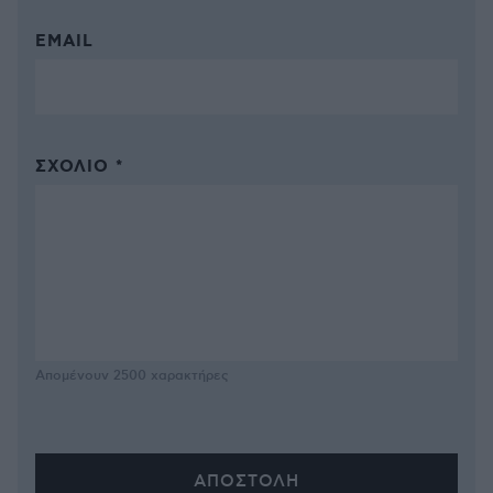
EMAIL
ΣΧΌΛΙΟ *
Απομένουν
2500
χαρακτήρες