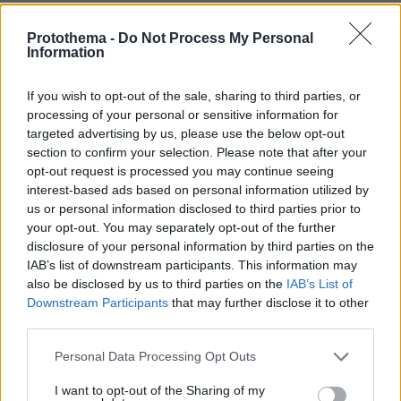
Νομίζω πως η πρωτοβάθμια εκπαίδευση είναι
υποχρεωτική στην Ελλάδα, δηλαδή για να κάνουν τα
Protothema -
Do Not Process My Personal
γούστα τούς κ τα ταξίδακια τούς οι γονείς της ,
Information
(προφανώς ευκατάστατοι αργοσχολοι) το παιδάκι θα
μείνει 7 χρόνια μακριά από το σχολείο;Τι θα πει θα
If you wish to opt-out of the sale, sharing to third parties, or
στέλνει τίς εργασίες μέσω Skype? Η φυσική παρουσία
processing of your personal or sensitive information for
μες στην τάξη η επαφή με τα άλλα παιδάκια μπορεί
targeted advertising by us, please use the below opt-out
να αντικατασταθεί από τό skype?
section to confirm your selection. Please note that after your
opt-out request is processed you may continue seeing
ΑΠΑΝΤΗΣΗ
interest-based ads based on personal information utilized by
us or personal information disclosed to third parties prior to
Άσπρισες πριν την ώρα σου.
your opt-out. You may separately opt-out of the further
disclosure of your personal information by third parties on the
15.09.2019, 14:25
IAB’s list of downstream participants. This information may
Μάλλον δεν περνάς και πολύ καλά
also be disclosed by us to third parties on the
IAB’s List of
Βούλα.Ξανασκέψου το λογικά και μην καταδικάσεις
Downstream Participants
that may further disclose it to other
τη μικρή για μια δηθενιά.
third parties.
ΑΠΑΝΤΗΣΗ
Please note that this website/app uses one or more Google
Personal Data Processing Opt Outs
services and may gather and store information including but
Ζουλαπι
not limited to your visit or usage behaviour. You may click to
I want to opt-out of the Sharing of my