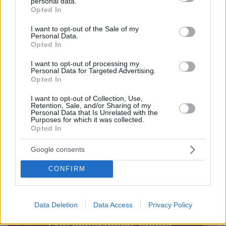
personal data.
grant or deny consent to Google and its third-party tags to
Opted In
14.03.2016, 23:44
use your data for below specified purposes in below Google
Μέγαρο Μαξίμου: Μόνη λύση να αδειάσει η Ειδομένη
consent section.
I want to opt-out of the Sale of my
Personal Data.
Opted In
Thema Insights
I want to opt-out of processing my
Personal Data for Targeted Advertising.
Opted In
I want to opt-out of Collection, Use,
Retention, Sale, and/or Sharing of my
Personal Data that Is Unrelated with the
Purposes for which it was collected.
Opted In
Google consents
CONFIRM
Data Deletion
Data Access
Privacy Policy