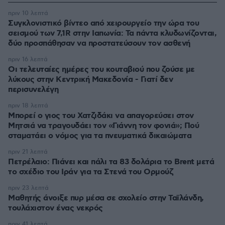
πριν 10 λεπτά
Συγκλονιστικό βίντεο από χειρουργείο την ώρα του
σεισμού των 7,1R στην Ιαπωνία: Τα πάντα κλυδωνίζονται,
δύο προσπάθησαν να προστατεύσουν τον ασθενή
πριν 16 λεπτά
Οι τελευταίες ημέρες του κουταβιού που ζούσε με
λύκους στην Κεντρική Μακεδονία - Γιατί δεν
περισυνελέγη
πριν 18 λεπτά
Μπορεί ο γιος του Χατζιδάκι να απαγορεύσει στον
Μητσιά να τραγουδάει τον «Γιάννη τον φονιά»; Πού
σταματάει ο νόμος για τα πνευματικά δικαιώματα
πριν 21 λεπτά
Πετρέλαιο: Πιάνει και πάλι τα 83 δολάρια το Brent μετά
το σχέδιο του Ιράν για τα Στενά του Ορμούζ
πριν 23 λεπτά
Μαθητής άνοιξε πυρ μέσα σε σχολείο στην Ταϊλάνδη,
τουλάχιστον ένας νεκρός
πριν 41 λεπτά