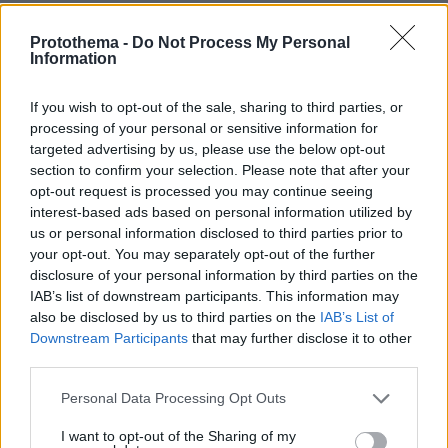
Σχετικά Άρθρα
Protothema -
Do Not Process My Personal
Information
If you wish to opt-out of the sale, sharing to third parties, or
processing of your personal or sensitive information for
targeted advertising by us, please use the below opt-out
section to confirm your selection. Please note that after your
opt-out request is processed you may continue seeing
interest-based ads based on personal information utilized by
us or personal information disclosed to third parties prior to
your opt-out. You may separately opt-out of the further
disclosure of your personal information by third parties on the
IAB’s list of downstream participants. This information may
also be disclosed by us to third parties on the
IAB’s List of
Downstream Participants
that may further disclose it to other
third parties.
Please note that this website/app uses one or more Google
Personal Data Processing Opt Outs
services and may gather and store information including but
not limited to your visit or usage behaviour. You may click to
I want to opt-out of the Sharing of my