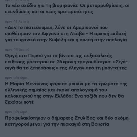
Το νέο σχέδιο για τη βιομηχανία: Οι μεταρρυθμίσεις, οι
επενδύσεις και οι νέες προτεραιότητες
πριν 41 λεπτά
«Δεν το πιστεύουμε», λένε οι Αμερικανοί που
υιοθέτησαν τον Αφγανό στη Λέσβο - Η αρχική εκδοχή
για το φονικό στην Κυψέλη και η σιωπή στην απολογία
πριν 44 λεπτά
Οργή στο Περού για το βίντεο της σεξουαλικής
επίθεσης μαέστρου σε 26χρονη τραγουδίστρια: «Σιγά-
σιγά θα το ξεπεράσεις» της έλεγαν από τη μπάντα της
πριν μία ώρα
Η Μαρία Μενούνος φόρεσε μπικίνι με τα χρώματα της
ελληνικής σημαίας και έκανε απολογισμό του
καλοκαιριού της στην Ελλάδα: Ένα ταξίδι που δεν θα
ξεχάσω ποτέ
πριν μία ώρα
Προφυλακίστηκαν ο δήμαρχος Στυλίδας και δύο ακόμη
κατηγορούμενοι για την πυρκαγιά στη Βοιωτία