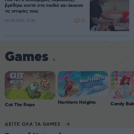
βρέθηκε κοντά στα παιδιά και άκουσε
τις ιστορίες τους
22
06.08.2026, 17:38
Games
Northern Heights
Candy Bub
Cut The Rope
ΔΕΙΤΕ ΟΛΑ ΤΑ GAMES