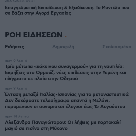
26.07.2026, 09:54
Επαγγελματική Εκπαίδευση & Εξειδίκευση: Το Mοντέλο που
σε Bάζει στην Aγορά Eργασίας
ΡΟΗ ΕΙΔΗΣΕΩΝ
Ειδήσεις
Δημοφιλή
Σχολιασμένα
πριν 6 λεπτά
Τρία μέτωπα «κόκκινου συναγερμού» για τη ναυτιλία:
Εκρήξεις στο Ορμούζ, νέες επιθέσεις στην Υεμένη και
πλήγματα σε πλοία στην Οδησσό
πριν 9 λεπτά
Ένταση μεταξύ Ιταλίας-Ισπανίας για το μεταναστευτικό:
Δεν δεχόμαστε τελεσίγραφα απαντά η Μελόνι,
παραμένουν οι συνοριακοί έλεγχοι έως 15 Αυγούστου
πριν 14 λεπτά
Αλεξάνδρα Παναγιώταρου: Οι λήψεις με πορτοκαλί
μαγιό σε πισίνα στη Μύκονο