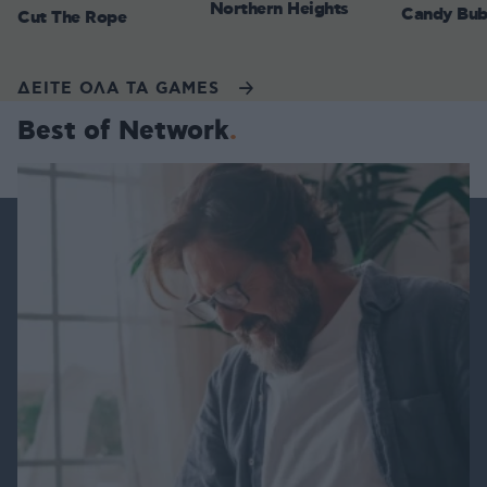
Northern Heights
Candy Bub
Cut The Rope
ΔΕΙΤΕ ΟΛΑ ΤΑ GAMES
Best of Network