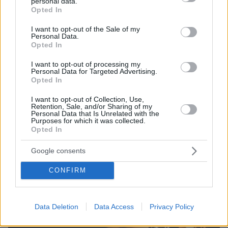
personal data.
grant or deny consent to Google and its third-party tags to
Opted In
use your data for below specified purposes in below Google
consent section.
I want to opt-out of the Sale of my
Personal Data.
Opted In
protothema.gr στο Google News
Ακολουθήστε το
I want to opt-out of processing my
και μάθετε πρώτοι όλες τις ειδήσεις
Personal Data for Targeted Advertising.
Opted In
Ειδήσεις
Δείτε όλες τις τελευταίες
από την Ελλάδα
I want to opt-out of Collection, Use,
και τον Κόσμο, τη στιγμή που συμβαίνουν, στο
Retention, Sale, and/or Sharing of my
Personal Data that Is Unrelated with the
Protothema.gr
Purposes for which it was collected.
Opted In
Thema Insights
Google consents
CONFIRM
Data Deletion
Data Access
Privacy Policy