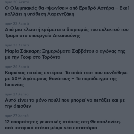
πριν 20 λεπτά
Ο Ολυμπιακός θα «ψωνίσει» από Ερυθρό Αστέρα – Εκεί
κολλάει η υπόθεση Λαρεντζάκη
πριν 22 λεπτά
Από μια κλωστή κρέμεται ο διορισμός του εκλεκτού του
Τραμπ στο υπουργείο Δικαιοσύνης
πριν 23 λεπτά
Μαρία Σάκκαρη: Ξημερώματα Σαββάτου ο αγώνας της
με την Γκοφ στο Τορόντο
πριν 26 λεπτά
Καρκίνος παχέος εντέρου: Το απλό τεστ που συνδέθηκε
με 50% λιγότερους θανάτους – Το παράδειγμα της
Ισπανίας
πριν 27 λεπτά
Αυτό είναι το μόνο πουλί που μπορεί να πετάξει και με
την όπισθεν
πριν 27 λεπτά
12 απαραίτητες γευστικές στάσεις στη Θεσσαλονίκη,
από ιστορικά στέκια μέχρι νέα εστιατόρια