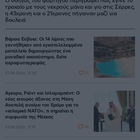
Ο οδηγός του φορτηγού περιγράφει πώς έγινε το
τροχαίο με τους νεκρούς μάνα και γιο στις Σέρρες,
η 43χρονη και ο 21χρονος πήγαιναν μαζί για
δουλειά
Βόρεια Εύβοια: Οι 14 λίμνες που
γεννήθηκαν από εγκαταλελειμμένα
μεταλλεία δημιουργώντας ένα
μοναδικό οικοσύστημα, δείτε
αεροφωτογραφίες
31
07.08.2026, 15:58
Άγκυρα, Ριάντ και Ισλαμαμπάντ: Ο
νέος ισχυρός άξονας στη Μέση
Ανατολή ανοίγει τον δρόμο για το
«ισλαμικό ΝΑΤΟ», τι σημαίνει η
συμφωνία της Μέκκας
56
07.08.2026, 17:19