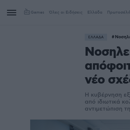
Games
Όλες οι Ειδήσεις
Ελλάδα
Πρωτοσέλι
Νοσηλ
ΕΛΛΑΔΑ
Νοσηλευ
απόφοιτ
νέο σχέ
Η κυβέρνηση εξ
από ιδιωτικά κ
αντιμετώπιση τ