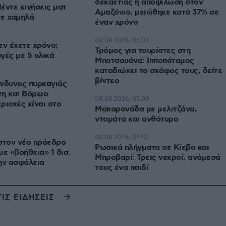
δεκαετίας η αποψίλωση στον
έντε κινήσεις ματ
Αμαζόνιο, μειώθηκε κατά 37% σε
τε χαμηλά
έναν χρόνο
08.08.2026, 05:03
εν έχετε χρόνο;
Τρόμος για τουρίστες στη
γές με 5 υλικά
Μποτσουάνα: Ιπποπόταμος
καταδιώκει το σκάφος τους, δείτε
βίντεο
νδυνος πυρκαγιάς
η και Βόρειο
08.08.2026, 05:00
εριοχές είναι στο
Μακαρονάδα με μελιτζάνα,
ντομάτα και ανθότυρο
08.08.2026, 04:13
στον νέο πρόεδρο
Ρωσικά πλήγματα σε Κίεβο και
με «βοήθεια» 1 δισ.
Μπροβαρί: Τρεις νεκροί, ανάμεσά
ην ασφάλεια
τους ένα παιδί
ΤΙΣ ΕΙΔΗΣΕΙΣ