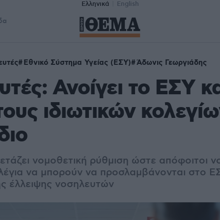
Ελληνικά
English
δα
ευτές
Εθνικό Σύστημα Υγείας (ΕΣΥ)
Άδωνις Γεωργιάδης
τές: Ανοίγει το ΕΣΥ κα
ους ιδιωτικών κολεγίων
διο
ετάζει νομοθετική ρύθμιση ώστε απόφοιτοι ν
ολέγια να μπορούν να προσλαμβάνονται στο ΕΣ
ης έλλειψης νοσηλευτών