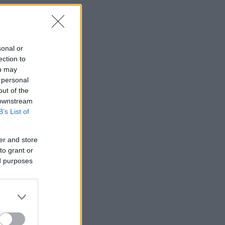
sonal or
ection to
ou may
 personal
out of the
 downstream
B’s List of
er and store
to grant or
ed purposes