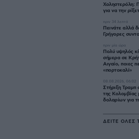
Χοληστερόλη: Π
για να την ρίξε
πριν 34 λεπτά
Πεινάτε αλλά δ
Γρήγορες συντα
πριν μία ώρα
Πολύ υψηλός κί
σήμερα σε Κρήτ
Αιγαίο, ποιες π
«πορτοκαλί»
08.08.2026, 06:02
Στήριξη Τραμπ 
της Κολομβίας 
δολαρίων για τ
ΔΕΙΤΕ ΟΛΕΣ 