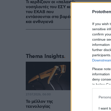
Τι κερδίζουν οι «παλαιοί»
νοσηλευτές του ΕΣΥ και
του ΕΚΑΒ που
Protothe
εντάσσονται στα βαρέα
και ανθυγιενά
If you wish 
sensitive in
confirm you
continue se
information 
further disc
Thema Insights
participants
Downstream 
Please note
information 
deny consent
in below Go
27.07.2026, 06:00
Persona
Το μέλλον της
τεχνολογίας
I want t