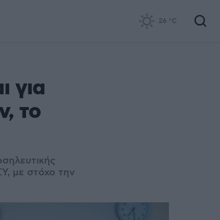
26
°C
ι για
, το
οσηλευτικής
Υ, με στόχο την