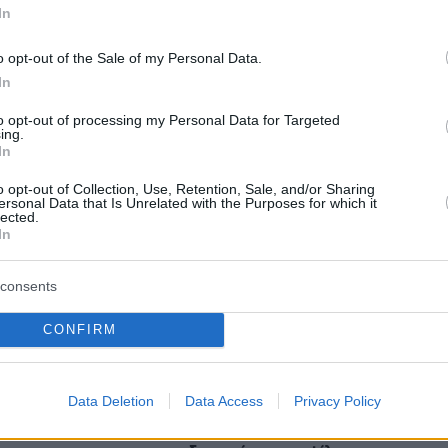
In
o opt-out of the Sale of my Personal Data.
In
protothema.gr στο Google News
το
και μάθετε πρώτοι
εις
to opt-out of processing my Personal Data for Targeted
ing.
In
Ειδήσεις
 τελευταίες
από την Ελλάδα και τον Κόσμο, τη
Protothema.gr
μβαίνουν, στο
o opt-out of Collection, Use, Retention, Sale, and/or Sharing
ersonal Data that Is Unrelated with the Purposes for which it
lected.
In
Ειδήσεις
Δημοφιλή
Σχολιασμέν
ΗΣΕΩΝ
consents
CONFIRM
08.08.2026, 06:00
ισχύς έχει όρια»: Ο
Το μενού της ημέρας - Τι τρώμε
ατηγός του Τραμπ
σήμερα Σάββατο (8/8/2026)
 από τον πόλεμο με
Data Deletion
Data Access
Privacy Policy
ο CNN
08.08.2026, 05:33
Στο χαμηλότερο επίπεδο της