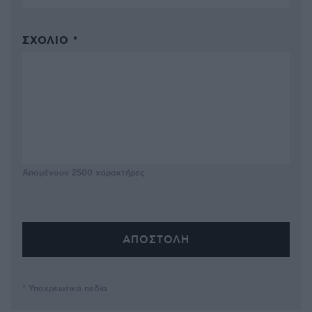
ΣΧΌΛΙΟ *
Απομένουν
2500
χαρακτήρες
* Υποχρεωτικά πεδία