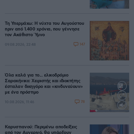
Τη Υπερμάχω: Η νύχτα του Αυγούστου
πριν από 1.400 χρόνια, που γέννησε
τον Ακάθιστο Ύμνο
147
09.08.2026, 22:48
Όλα καλά για το... ελικοδρόμιο
Σαρακήνικο: Χειριστής και ιδιοκτήτης
έστειλαν δικηγόρο και «κινδυνεύουν»
με ένα πρόστιμο
78
10.08.2026, 11:46
Loaded
:
100.00%
Καρυστιανού: Περιμένω αποδείξεις
από τον Αυγερινό, θα υπάρξουν