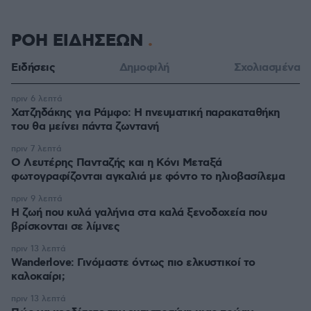
ΡΟΗ ΕΙΔΗΣΕΩΝ
Ειδήσεις
Δημοφιλή
Σχολιασμένα
πριν 6 λεπτά
Χατζηδάκης για Ράμφο: Η πνευματική παρακαταθήκη
του θα μείνει πάντα ζωντανή
πριν 7 λεπτά
Ο Λευτέρης Πανταζής και η Κόνι Μεταξά
φωτογραφίζονται αγκαλιά με φόντο το ηλιοβασίλεμα
πριν 9 λεπτά
Η ζωή που κυλά γαλήνια στα καλά ξενοδοχεία που
βρίσκονται σε λίμνες
πριν 13 λεπτά
Wanderlove: Γινόμαστε όντως πιο ελκυστικοί το
καλοκαίρι;
πριν 13 λεπτά