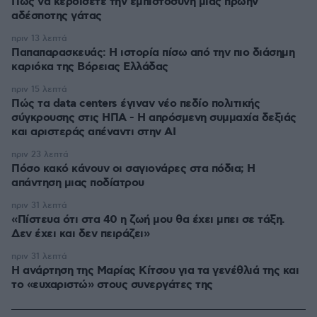
Πώς να κερδίσετε την εμπιστοσύνη μιας πρώην
αδέσποτης γάτας
πριν 13 λεπτά
Παπαπαρασκευάς: Η ιστορία πίσω από την πιο διάσημη
καριόκα της Βόρειας Ελλάδας
πριν 15 λεπτά
Πώς τα data centers έγιναν νέο πεδίο πολιτικής
σύγκρουσης στις ΗΠΑ - Η απρόσμενη συμμαχία δεξιάς
και αριστεράς απέναντι στην AI
πριν 23 λεπτά
Πόσο κακό κάνουν οι σαγιονάρες στα πόδια; Η
απάντηση μιας ποδίατρου
πριν 31 λεπτά
«Πίστευα ότι στα 40 η ζωή μου θα έχει μπει σε τάξη.
Δεν έχει και δεν πειράζει»
πριν 31 λεπτά
Η ανάρτηση της Μαρίας Κίτσου για τα γενέθλιά της και
το «ευχαριστώ» στους συνεργάτες της