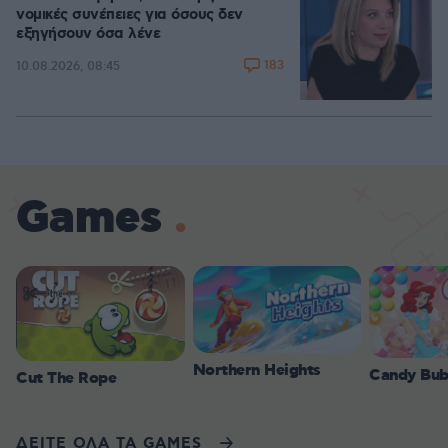
νομικές συνέπειες για όσους δεν
εξηγήσουν όσα λένε
183
10.08.2026, 08:45
Games
Northern Heights
Candy Bub
Cut The Rope
ΔΕΙΤΕ ΟΛΑ ΤΑ GAMES