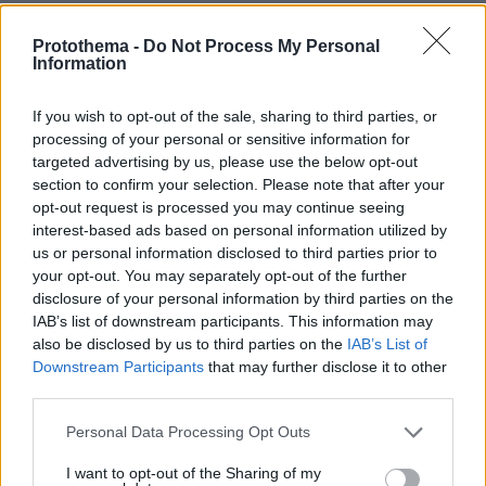
ΔΕΙΤΕ ΟΛΕΣ ΤΙΣ ΕΙΔΗΣΕΙΣ
Protothema -
Do Not Process My Personal
Information
ΤΑ ΠΙΟ ΔΗΜΟΦΙΛΗ
If you wish to opt-out of the sale, sharing to third parties, or
processing of your personal or sensitive information for
targeted advertising by us, please use the below opt-out
section to confirm your selection. Please note that after your
opt-out request is processed you may continue seeing
interest-based ads based on personal information utilized by
us or personal information disclosed to third parties prior to
your opt-out. You may separately opt-out of the further
disclosure of your personal information by third parties on the
IAB’s list of downstream participants. This information may
also be disclosed by us to third parties on the
IAB’s List of
Downstream Participants
that may further disclose it to other
third parties.
Please note that this website/app uses one or more Google
Personal Data Processing Opt Outs
services and may gather and store information including but
not limited to your visit or usage behaviour. You may click to
I want to opt-out of the Sharing of my