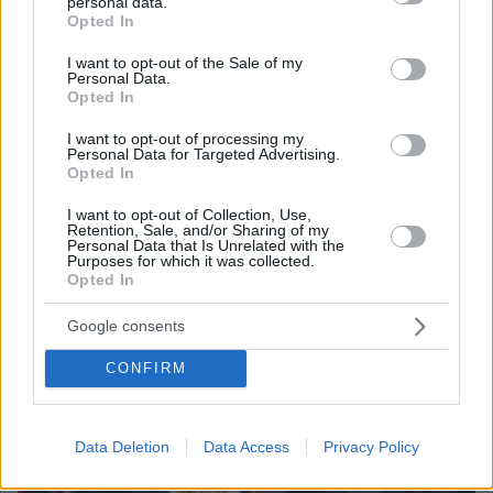
personal data.
grant or deny consent to Google and its third-party tags to
Opted In
use your data for below specified purposes in below Google
consent section.
I want to opt-out of the Sale of my
Personal Data.
Opted In
10.08.2026, 11:37
I want to opt-out of processing my
Personal Data for Targeted Advertising.
Forbes: Οι καλύτεροι προορισμοί στον κόσμο για
Opted In
να ζήσεις μετά την σύνταξη, ανάμεσά τους και
τέσσερις πόλεις της Ελλάδας
I want to opt-out of Collection, Use,
Retention, Sale, and/or Sharing of my
Personal Data that Is Unrelated with the
Purposes for which it was collected.
Opted In
Google consents
CONFIRM
Data Deletion
Data Access
Privacy Policy