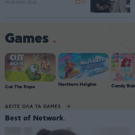
53
08.08.2026, 22:23
Games
Northern Heights
Candy Bub
Cut The Rope
ΔΕΙΤΕ ΟΛΑ ΤΑ GAMES
Best of Network