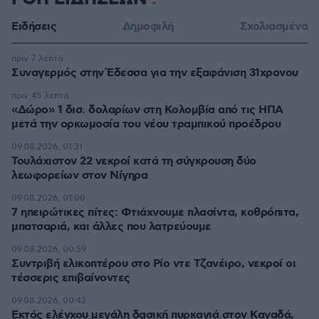
Ειδήσεις
Δημοφιλή
Σχολιασμένα
πριν 7 λεπτά
Συναγερμός στην Έδεσσα για την εξαφάνιση 31χρονου
πριν 45 λεπτά
«Δώρο» 1 δισ. δολαρίων στη Κολομβία από τις ΗΠΑ
μετά την ορκωμοσία του νέου τραμπικού προέδρου
09.08.2026, 01:31
Τουλάχιστον 22 νεκροί κατά τη σύγκρουση δύο
λεωφορείων στον Νίγηρα
09.08.2026, 01:00
7 ηπειρώτικες πίτες: Φτιάχνουμε πλασίντα, κοθρόπιτα,
μπατσαριά, και άλλες που λατρεύουμε
09.08.2026, 00:59
Συντριβή ελικοπτέρου στο Ρίο ντε Τζανέιρο, νεκροί οι
τέσσερις επιβαίνοντες
09.08.2026, 00:42
Εκτός ελέγχου μεγάλη δασική πυρκαγιά στον Καναδά,