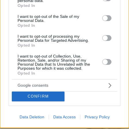
personal data.
grant or deny consent to Google and its third-party tags to
Opted In
use your data for below specified purposes in below Google
consent section.
I want to opt-out of the Sale of my
Personal Data.
Opted In
I want to opt-out of processing my
Personal Data for Targeted Advertising.
Opted In
I want to opt-out of Collection, Use,
Retention, Sale, and/or Sharing of my
Personal Data that Is Unrelated with the
Purposes for which it was collected.
Loaded
:
Opted In
100.00%
08.08.2026, 23:07
Σοβαρό τροχαίο από αναστροφή ΙΧ στην Αθηνών-
Google consents
Σουνίου: Συγκρούστηκε με μηχανή της ΔΙΑΣ, δύο
αστυνομικοί τραυματίες, βίντεο
CONFIRM
Εγκαταλείπει το κόμμα Καρυστιανού
Data Deletion
Data Access
Privacy Policy
και ο επιχειρηματίας Νίκος
Μπρουτζάκης: Καταγγέλλει κλειστή