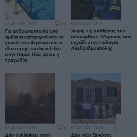
80
08.08.2026, 21:14
08.08.2026, 21:22
Χωρίς τις αισθήσεις του
Για ανθρωποκτονία από
ανασύρθηκε 77χρονος από
αμέλεια κατηγορούνται οι
πηγάδι στην Παλαγιά
γονείς του 4χρονου και ο
Αλεξανδρούπολης
ιδιοκτήτης του beach bar
στην Πάρο: Πώς έγινε η
τραγωδία
8
5
08.08.2026, 21:05
08.08.2026, 20:29
Δύο συλλήψεις στην
Δύο νέοι ξενώνες