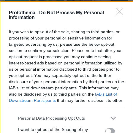
Protothema -
Do Not Process My Personal
Information
If you wish to opt-out of the sale, sharing to third parties, or
processing of your personal or sensitive information for
08.08.2026, 21:43
targeted advertising by us, please use the below opt-out
Χόρχε Μέσι: Ο εργάτης από το Ροσάριο που πήρε
section to confirm your selection. Please note that after your
τον 13χρονο Λιονέλ από το χέρι και άλλαξε την
opt-out request is processed you may continue seeing
ιστορία του ποδοσφαίρου με μια υπογραφή σε...
interest-based ads based on personal information utilized by
χαρτοπετσέτα
us or personal information disclosed to third parties prior to
your opt-out. You may separately opt-out of the further
disclosure of your personal information by third parties on the
IAB’s list of downstream participants. This information may
also be disclosed by us to third parties on the
IAB’s List of
Downstream Participants
that may further disclose it to other
third parties.
Please note that this website/app uses one or more Google
Personal Data Processing Opt Outs
services and may gather and store information including but
not limited to your visit or usage behaviour. You may click to
I want to opt-out of the Sharing of my