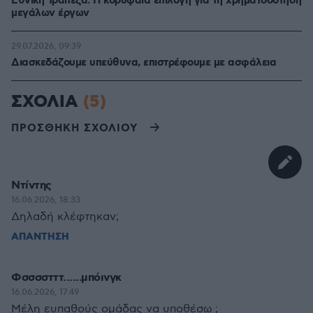
Εθνική Τράπεζα: Η κορυφαία επιλογή για τη χρηματοδότηση
μεγάλων έργων
29.07.2026, 09:39
Διασκεδάζουμε υπεύθυνα, επιστρέφουμε με ασφάλεια
ΣΧΟΛΙΑ
(5)
ΠΡΟΣΘΗΚΗ ΣΧΟΛΙΟΥ
Ντίντης
16.06.2026, 18:33
Δηλαδή κλέφτηκαν;
ΑΠΑΝΤΗΣΗ
Φσσσστττ......μπόινγκ
16.06.2026, 17:49
Μέλη ευπαθούς ομάδας να υποθέσω ;