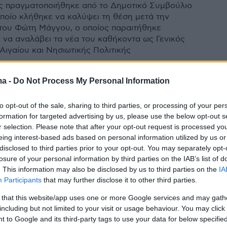
ς πραγματοποιήθηκε από το Δημοτικό Συμβούλιο
οποίο κλήθηκε να καλύψει τη θέση μετά την
ου Φώτη Μάγγου, ο οποίος παραιτήθηκε
 να αναλάβει τα νέα του καθήκοντα ως Γενικός
Αιγαίου και Νησιωτικής Πολιτικής
ma -
Do Not Process My Personal Information
9
4
η πιο δύσκολη και πιο οδυνηρή
to opt-out of the sale, sharing to third parties, or processing of your per
της ζωής μου», λέει ο Φώτης
formation for targeted advertising by us, please use the below opt-out s
r selection. Please note that after your opt-out request is processed y
 για την παραίτησή του από
eing interest-based ads based on personal information utilized by us or
ος Λειψών
disclosed to third parties prior to your opt-out. You may separately opt-
losure of your personal information by third parties on the IAB’s list of
. This information may also be disclosed by us to third parties on the
IA
 Γενικός Γραματέας Αιγαίου και Νησιωτικής Πολιτικής
Participants
that may further disclose it to other third parties.
 that this website/app uses one or more Google services and may gath
7
0
including but not limited to your visit or usage behaviour. You may click 
νικός Γραματέας Αιγαίου και
 to Google and its third-party tags to use your data for below specifi