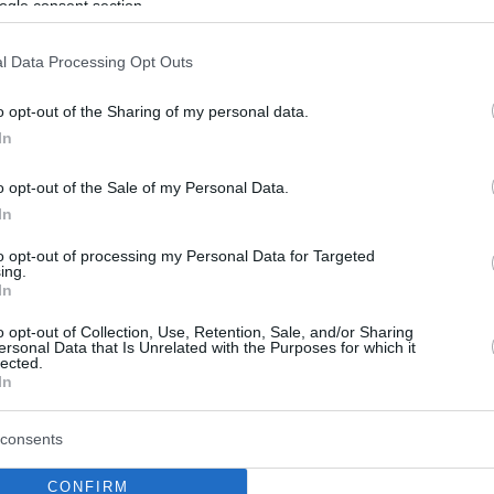
ogle consent section.
ικής Πολιτικής ο δήμαρχος
, Φώτης Μάγγος
l Data Processing Opt Outs
μετακινήσεων ξεκίνησε από τη μετακίνηση του
o opt-out of the Sharing of my personal data.
ιαζόπουλου που ανέλαβε στη θέση του Θύμιου
In
 στο υπουργείο Περιβάλλοντος
o opt-out of the Sale of my Personal Data.
In
1
οί γίνονται πρότυπος
to opt-out of processing my Personal Data for Targeted
ing.
σμός υδατικής αυτονομίας με
In
κές διαρροές
o opt-out of Collection, Use, Retention, Sale, and/or Sharing
ersonal Data that Is Unrelated with the Purposes for which it
lected.
ενο διάστημα θα δρομολογηθεί η προμήθεια και
In
η αυτόματου συστήματος χλωρίωσης
consents
CONFIRM