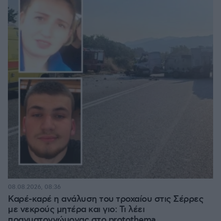
08.08.2026, 08:36
Καρέ-καρέ η ανάλυση του τροχαίου στις Σέρρες
με νεκρούς μητέρα και γιο: Τι λέει
πραγματογνώμονας στο protothema