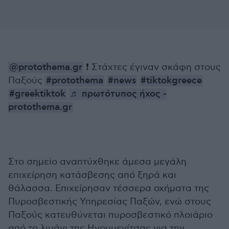
@protothema.gr
❗️ Στάχτες έγιναν σκάφη στους
Παξούς
#protothema
#news
#tiktokgreece
#greektiktok
♬ πρωτότυπος ήχος -
protothema.gr
Στο σημείο αναπτύχθηκε άμεσα μεγάλη
επιχείρηση κατάσβεσης από ξηρά και
θάλασσα. Επιχείρησαν τέσσερα οχήματα της
Πυροσβεστικής Υπηρεσίας Παξών, ενώ στους
Παξούς κατευθύνεται πυροσβεστικό πλοιάριο
από το λιμάνι της Ηγουμενίτσας για την