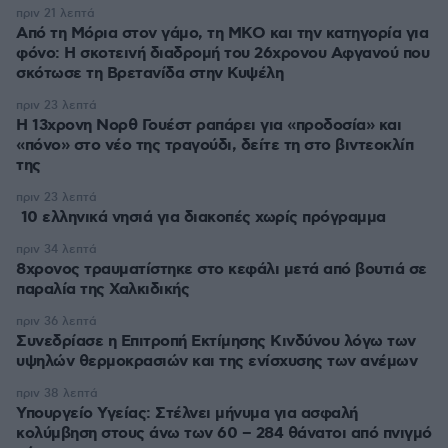
πριν 21 λεπτά
Από τη Μόρια στον γάμο, τη ΜΚΟ και την κατηγορία για
φόνο: Η σκοτεινή διαδρομή του 26χρονου Αφγανού που
σκότωσε τη Βρετανίδα στην Κυψέλη
πριν 23 λεπτά
Η 13χρονη Νορθ Γουέστ ραπάρει για «προδοσία» και
«πόνο» στο νέο της τραγούδι, δείτε τη στο βιντεοκλίπ
της
πριν 23 λεπτά
10 ελληνικά νησιά για διακοπές χωρίς πρόγραμμα
πριν 34 λεπτά
8χρονος τραυματίστηκε στο κεφάλι μετά από βουτιά σε
παραλία της Χαλκιδικής
πριν 36 λεπτά
Συνεδρίασε η Επιτροπή Εκτίμησης Κινδύνου λόγω των
υψηλών θερμοκρασιών και της ενίσχυσης των ανέμων
πριν 38 λεπτά
Υπουργείο Υγείας: Στέλνει μήνυμα για ασφαλή
κολύμβηση στους άνω των 60 – 284 θάνατοι από πνιγμό