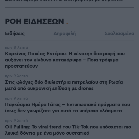
ΡΟΗ ΕΙΔΗΣΕΩΝ
Ειδήσεις
Δημοφιλή
Σχολιασμένα
πριν 8 λεπτά
Καρκίνος Παχέος Εντέρου: Η «ένοχη» διατροφή που
αυξάνει τον κίνδυνο κατακόρυφα – Ποια τρόφιμα
προστατεύουν
πριν 9 λεπτά
Στις φλόγες δύο διυλιστήρια πετρελαίου στη Ρωσία
μετά από ουκρανική επίθεση με drones
πριν 9 λεπτά
Παγκόσμια Ημέρα Γάτας – Εντυπωσιακά πράγματα που
ίσως δεν γνωρίζατε για αυτά τα υπέροχα πλάσματα
πριν 9 λεπτά
Oil Pulling: To viral trend του Tik-Tok που υπόσχεται πιο
λευκά δόντια με ένα μόνο συστατικό