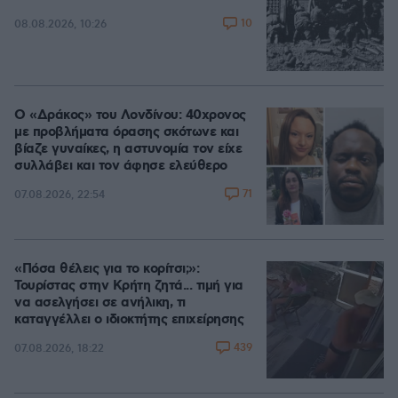
10
08.08.2026, 10:26
Ο «Δράκος» του Λονδίνου: 40χρονος
με προβλήματα όρασης σκότωνε και
βίαζε γυναίκες, η αστυνομία τον είχε
συλλάβει και τον άφησε ελεύθερο
71
07.08.2026, 22:54
«Πόσα θέλεις για το κορίτσι;»:
Τουρίστας στην Κρήτη ζητά... τιμή για
να ασελγήσει σε ανήλικη, τι
καταγγέλλει ο ιδιοκτήτης επιχείρησης
439
07.08.2026, 18:22