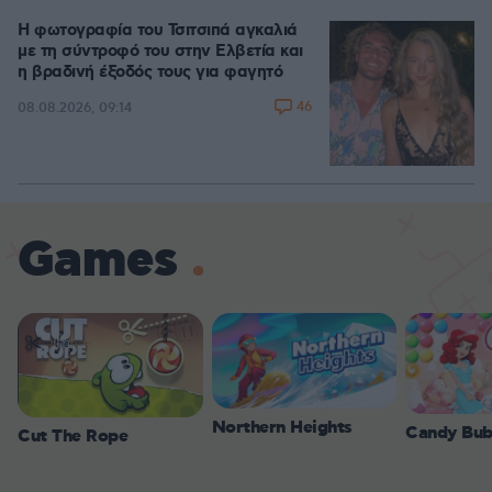
Η φωτογραφία του Τσιτσιπά αγκαλιά
με τη σύντροφό του στην Ελβετία και
η βραδινή έξοδός τους για φαγητό
46
08.08.2026, 09:14
Games
Northern Heights
Candy Bub
Cut The Rope