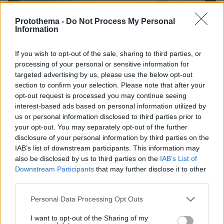
Protothema -
Do Not Process My Personal
Information
If you wish to opt-out of the sale, sharing to third parties, or
processing of your personal or sensitive information for
targeted advertising by us, please use the below opt-out
section to confirm your selection. Please note that after your
opt-out request is processed you may continue seeing
interest-based ads based on personal information utilized by
us or personal information disclosed to third parties prior to
your opt-out. You may separately opt-out of the further
disclosure of your personal information by third parties on the
IAB’s list of downstream participants. This information may
also be disclosed by us to third parties on the
IAB’s List of
Downstream Participants
that may further disclose it to other
third parties.
Please note that this website/app uses one or more Google
Personal Data Processing Opt Outs
80
11.05.2026, 20:41
services and may gather and store information including but
Πανικός σε πτήση Αθήνα-Μόναχο: Αναγκαστική
not limited to your visit or usage behaviour. You may click to
I want to opt-out of the Sharing of my