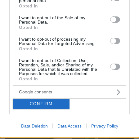
personal data.
προσγείωση και εκκένωση λόγω τεχνικού προβλήματος,
grant or deny consent to Google and its third-party tags to
Opted In
δείτε βίντεο
use your data for below specified purposes in below Google
consent section.
Δύο επιβάτες ελαφρά τραυματίες, υπήρχε έντονη
I want to opt-out of the Sale of my
Personal Data.
οσμή, επιβεβαιώνει η Lufthansa - Το αεροσκάφος
Opted In
προσγειώθηκε ξανά λίγα λεπτά μετά την απογείωση
και άμεσα ενεργοποιήθηκαν τα πρωτόκολλα
I want to opt-out of processing my
Personal Data for Targeted Advertising.
ασφαλείας
Opted In
I want to opt-out of Collection, Use,
Retention, Sale, and/or Sharing of my
Personal Data that Is Unrelated with the
Purposes for which it was collected.
Opted In
Google consents
CONFIRM
Data Deletion
Data Access
Privacy Policy