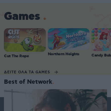
Games
Northern Heights
Candy Bub
Cut The Rope
ΔΕΙΤΕ ΟΛΑ ΤΑ GAMES
Best of Network