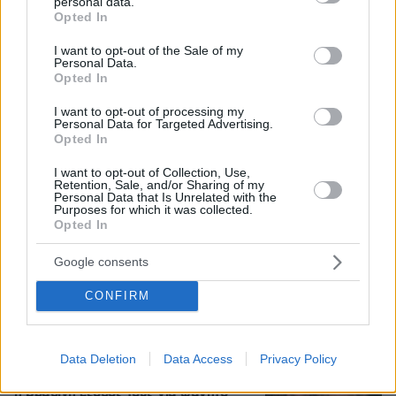
personal data.
grant or deny consent to Google and its third-party tags to
Opted In
use your data for below specified purposes in below Google
consent section.
I want to opt-out of the Sale of my
Ο «Δράκος» του Λονδίνου: 40χρονος
Personal Data.
με προβλήματα όρασης σκότωνε και
Opted In
βίαζε γυναίκες, η αστυνομία τον είχε
συλλάβει και τον άφησε ελεύθερο
I want to opt-out of processing my
Personal Data for Targeted Advertising.
61
07.08.2026, 22:54
Opted In
I want to opt-out of Collection, Use,
Retention, Sale, and/or Sharing of my
Personal Data that Is Unrelated with the
Χωροταξικό για τον τουρισμό: Οι νέοι
Purposes for which it was collected.
κανόνες για επενδύσεις, Airbnb και
Opted In
εκτός σχεδίου δόμηση
Google consents
5
08.08.2026, 08:10
CONFIRM
Η φωτογραφία του Τσιτσιπά αγκαλιά
Data Deletion
Data Access
Privacy Policy
με τη σύντροφό του στην Ελβετία και
η βραδινή έξοδός τους για φαγητό