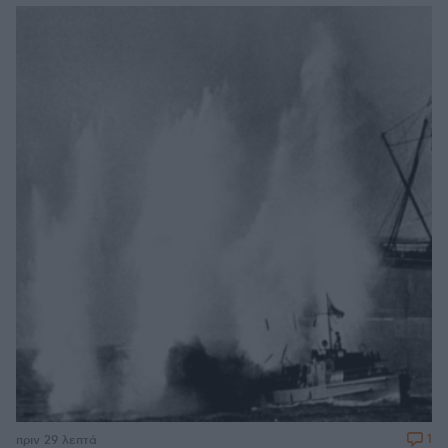
1
πριν 29 λεπτά