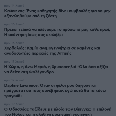
πριν 14 λεπτά
Kαύσωνας: Ένας καθηγητής δίνει συμβουλές για να μην
εξαντληθούμε από τη ζέστη
πριν 16 λεπτά
Πρέπει τελικά να πλένουμε το πρόσωπό μας κάθε πρωί;
Η απάντηση ίσως σας εκπλήξει
πριν 16 λεπτά
Χαρδαλιάς: Καμία ανεμογεννήτρια σε καμένες και
αναδασωτέες περιοχές της Αττικής
πριν 17 λεπτά
Η Χώρα, η Άνω Μεριά, η Χρυσοσπηλιά -Όλα όσα αξίζει
να δείτε στη Φολέγανδρο
πριν 17 λεπτά
Daphne Lawrence: Όταν οι φίλοι μου διηγούνται
πράγματα που τους συνέβησαν, εγώ αυτά θα τα κάνω
τραγούδι
πριν 19 λεπτά
Ο Οδυσσέας ταξίδευε με πλοίο των Βίκινγκς; Η επιλογή
του Νόλαν και η αληθινή μυκηναϊκή ναυπηγική