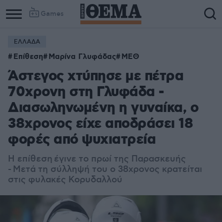
Games
ΕΛΛΑΔΑ
Column
Column
Επίθεση
Μαρίνα Γλυφάδας
ΜΕΘ
1
2
Άστεγος χτύπησε με πέτρα
70χρονη στη Γλυφάδα -
Διασωληνωμένη η γυναίκα, ο
38χρονος είχε αποδράσει 18
φορές από ψυχιατρεία
Η επίθεση έγινε το πρωί της Παρασκευής
- Μετά τη σύλληψή του ο 38χρονος κρατείται
στις φυλακές Κορυδαλλού