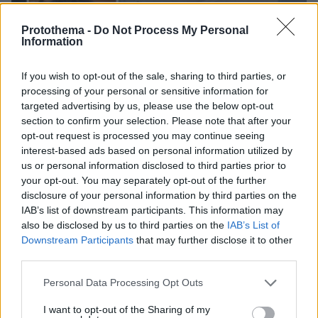
Protothema -
Do Not Process My Personal
Information
If you wish to opt-out of the sale, sharing to third parties, or
processing of your personal or sensitive information for
targeted advertising by us, please use the below opt-out
section to confirm your selection. Please note that after your
opt-out request is processed you may continue seeing
08.08.2026, 08:36
interest-based ads based on personal information utilized by
Καρέ-καρέ η ανάλυση του τροχαίου στις Σέρρες
us or personal information disclosed to third parties prior to
με νεκρούς μητέρα και γιο: Τι λέει
your opt-out. You may separately opt-out of the further
πραγματογνώμονας στο protothema
disclosure of your personal information by third parties on the
IAB’s list of downstream participants. This information may
also be disclosed by us to third parties on the
IAB’s List of
«Πόσα θέλεις για το κορίτσι;»:
Downstream Participants
that may further disclose it to other
Τουρίστας στην Κρήτη ζητά... τιμή για
third parties.
να ασελγήσει σε ανήλικη, τι
καταγγέλλει ο ιδιοκτήτης επιχείρησης
Please note that this website/app uses one or more Google
Personal Data Processing Opt Outs
services and may gather and store information including but
412
07.08.2026, 18:22
not limited to your visit or usage behaviour. You may click to
I want to opt-out of the Sharing of my