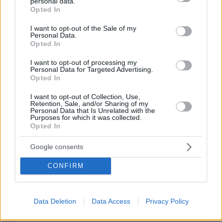
personal data.
grant or deny consent to Google and its third-party tags to
Οι τιμες υποχωρουν παντου εκτος απο εδω κλασικα...
Opted In
use your data for below specified purposes in below Google
Ανεβαινουν προκαταβολικα και πεφτουν μετα απο
consent section.
κανενα διμηνο
I want to opt-out of the Sale of my
Personal Data.
ΑΠΑΝΤΗΣΗ
Opted In
I want to opt-out of processing my
Personal Data for Targeted Advertising.
ΠΡΟΣΘΗΚΗ ΣΧΟΛΙΟΥ
Opted In
ΌΝΟΜΑ *
I want to opt-out of Collection, Use,
Retention, Sale, and/or Sharing of my
Personal Data that Is Unrelated with the
Purposes for which it was collected.
Opted In
Google consents
EMAIL
CONFIRM
Data Deletion
Data Access
Privacy Policy
ΣΧΌΛΙΟ *