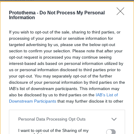
Εθνική Τράπεζα: Η κορυφαία επιλογή για τη χρηματοδότηση
μεγάλων έργων
Protothema -
Do Not Process My Personal
Information
29.07.2026, 09:39
If you wish to opt-out of the sale, sharing to third parties, or
Διασκεδάζουμε υπεύθυνα, επιστρέφουμε με ασφάλεια
processing of your personal or sensitive information for
targeted advertising by us, please use the below opt-out
ΣΧΟΛΙΑ
(2)
section to confirm your selection. Please note that after your
opt-out request is processed you may continue seeing
ΠΡΟΣΘΗΚΗ ΣΧΟΛΙΟΥ
interest-based ads based on personal information utilized by
us or personal information disclosed to third parties prior to
Μεγάλη νίκη Τραμπ και Νετανιάχου
your opt-out. You may separately opt-out of the further
15.06.2026, 04:39
disclosure of your personal information by third parties on the
Μπράβο σε Τραμπ και Νετανιάχου. Πέτυχαν μεγάλη
IAB’s list of downstream participants. This information may
νίκη και τώρα η ηγεσία των τρομοκρατών
also be disclosed by us to third parties on the
IAB’s List of
παντοφλάκηδων εκλιπαρεί για ειρήνη
Downstream Participants
that may further disclose it to other
ΑΠΑΝΤΗΣΗ
third parties.
Please note that this website/app uses one or more Google
Personal Data Processing Opt Outs
aaa
services and may gather and store information including but
15.06.2026, 03:31
not limited to your visit or usage behaviour. You may click to
I want to opt-out of the Sharing of my