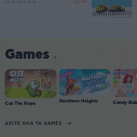
100
08.08.2026, 19:36
Games
Northern Heights
Candy Bub
Cut The Rope
ΔΕΙΤΕ ΟΛΑ ΤΑ GAMES