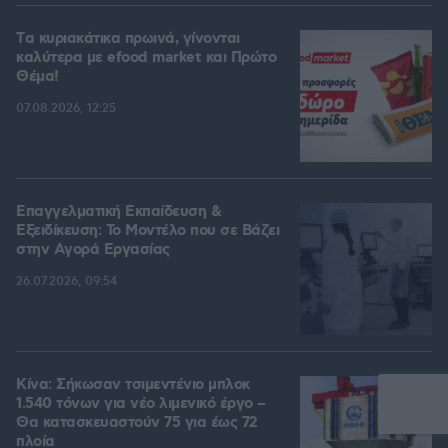
Tα κυριακάτικα πρωινά, γίνονται
καλύτερα με efood market και Πρώτο
Θέμα!
07.08.2026, 12:25
Επαγγελματική Εκπαίδευση &
Εξειδίκευση: Το Mοντέλο που σε Bάζει
στην Aγορά Eργασίας
26.07.2026, 09:54
Κίνα: Σήκωσαν τσιμεντένιο μπλοκ
1.540 τόνων για νέο λιμενικό έργο –
Θα κατασκευαστούν 75 για έως 72
πλοία