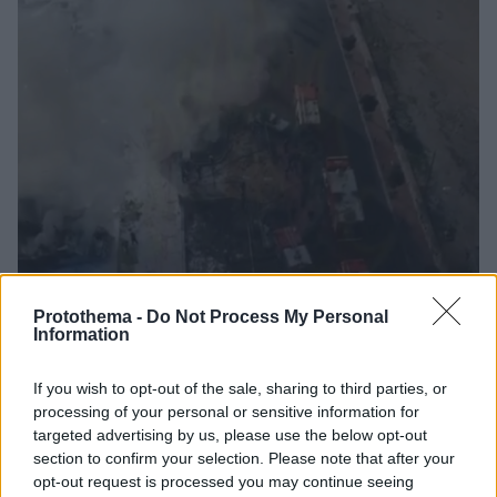
Protothema -
Do Not Process My Personal
Information
15.11.2019, 18:28
If you wish to opt-out of the sale, sharing to third parties, or
Φωτιά στη μαρίνα Γλυφάδας: Δείτε το βίντεο από τη
processing of your personal or sensitive information for
μάχη που έδωσαν οι πυροσβέστες με τις φλόγες
targeted advertising by us, please use the below opt-out
Η Πυροσβεστική κυκλοφόρησε το βίντεο από την
section to confirm your selection. Please note that after your
επιχείρηση κατάσβεσης της φωτιάς που ξέσπασε σε
opt-out request is processed you may continue seeing
σκάφη, το πρωί της Πέμπτης