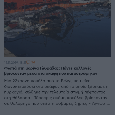
34
14.11.2019, 18:11
Φωτιά στη μαρίνα Γλυφάδας: Πέντε καλλονές
βρίσκονταν μέσα στα σκάφη που καταστράφηκαν
Μια 22χρονη κοπέλα από το Βέλγι, που είχε
διανυκτερεύσει στο σκάφος από το οποίο ξέσπασε η
πυρκαγιά, σώθηκε την τελευταία στιγμή πέφτοντας
στη θάλασσα - Τέσσερις ακόμη κοπέλες βρίσκονταν
σε θαλαμηγό που υπέστη σοβαρές ζημιές - Άγνωστα
τα αίτια της φωτιάς από την οποία έπαθαν ζημιές
συνολικά πέντε σκάφη