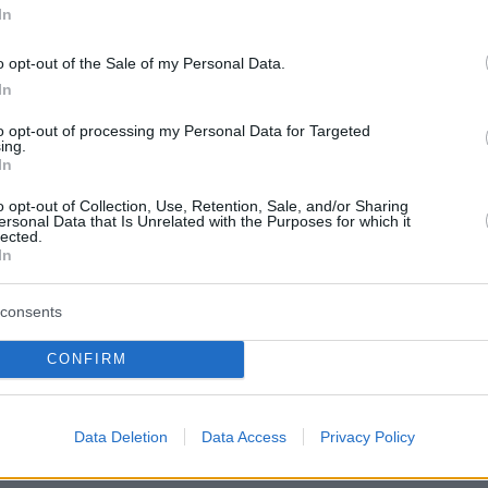
λανθασμένες δηλώσεις αποδείχθηκαν
In
οι», με τους πραγματικούς ιδιοκτήτες να
o opt-out of the Sale of my Personal Data.
και με αντίστοιχη υπόθεση στο ιταλικό Μπάρι.
In
ευνούν επίσης δίκτυο εικονικών εταιρειών πο
to opt-out of processing my Personal Data for Targeted
ing.
ύνταν για την τελική πώληση των προϊόντων
In
οση ΦΠΑ. «Δημιουργούσαν εικονικές
o opt-out of Collection, Use, Retention, Sale, and/or Sharing
ersonal Data that Is Unrelated with the Purposes for which it
αι δεν πλήρωνε κανείς τίποτα», σημείωσε η
lected.
In
consents
τους Financial Times, τρεις αξιωματούχοι με
CONFIRM
ειτουργίας των τελωνείων στον Πειραιά
 η υπόθεση είναι «μόνο η κορυφή του
», καθώς λείπουν αυτοματοποιημένα
Data Deletion
Data Access
Privacy Policy
άρωσης για τον έλεγχο των 5,1 εκατ.