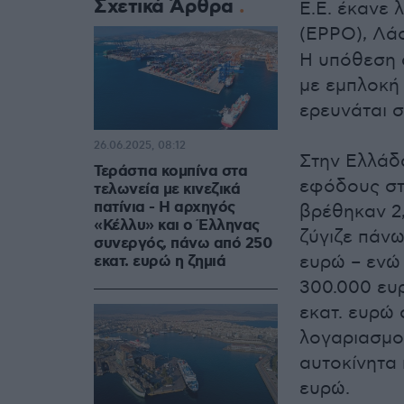
Σχετικά Άρθρα
Ε.Ε. έκανε 
(EPPO), Λά
Η υπόθεση 
με εμπλοκή 
ερευνάται σ
26.06.2025, 08:12
Στην Ελλάδ
Τεράστια κομπίνα στα
εφόδους στ
τελωνεία με κινεζικά
πατίνια - Η αρχηγός
βρέθηκαν 2,
«Κέλλυ» και ο Έλληνας
ζύγιζε πάνω
συνεργός, πάνω από 250
ευρώ – ενώ 
εκατ. ευρώ η ζημιά
300.000 ευ
εκατ. ευρώ 
λογαριασμο
αυτοκίνητα 
ευρώ.