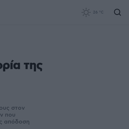
26
°C
ορία της
ους στον
ών που
ίς απόδοση