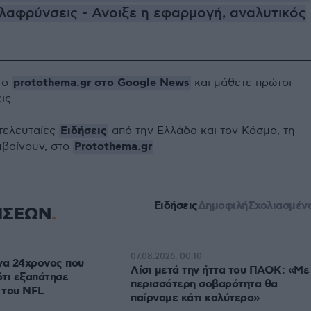
λαφρύνσεις - Ανοιξε η εφαρμογή, αναλυτικός
protothema.gr στο Google News
το
και μάθετε πρώτοι
εις
Ειδήσεις
 τελευταίες
από την Ελλάδα και τον Κόσμο, τη
Protothema.gr
μβαίνουν, στο
Ειδήσεις
Δημοφιλή
Σχολιασμέν
ΗΣΕΩΝ
07.08.2026, 00:10
να 24χρονος που
Λίσι μετά την ήττα του ΠΑΟΚ: «Με
τι εξαπάτησε
περισσότερη σοβαρότητα θα
 του NFL
παίρναμε κάτι καλύτερο»