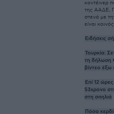
κοντέινερ π
της ΑΑΔΕ, Γ
στενά με τη
είναι κοινό
Ειδήσεις σ
Τουρκία: Σε
τη δήλωση 
βίντεο έξω
Επί 12 ώρε
53χρονο στη
στη σπηλιά
Πόσα κερδί