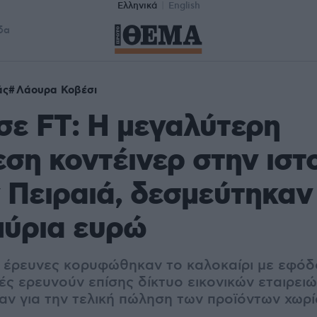
Ελληνικά
English
δα
άς
Λάουρα Κοβέσι
σε FT: Η μεγαλύτερη
ση κοντέινερ στην ιστ
 Πειραιά, δεσμεύτηκαν
μύρια ευρώ
ι έρευνες κορυφώθηκαν το καλοκαίρι με εφόδ
χές ερευνούν επίσης δίκτυο εικονικών εταιρει
αν για την τελική πώληση των προϊόντων χωρ