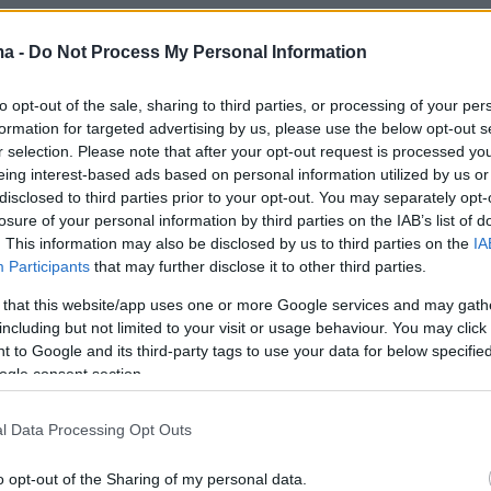
ma -
Do Not Process My Personal Information
 την EPPO, οι απώλειες από το κύκλωμα
τα 800 εκατ. ευρώ σε ΦΠΑ και τελωνειακούς
to opt-out of the sale, sharing to third parties, or processing of your per
formation for targeted advertising by us, please use the below opt-out s
Αυτό δεν μπορεί να συμβεί χωρίς διαφθορά.
r selection. Please note that after your opt-out request is processed y
μόσιοι λειτουργοί που βοήθησαν, αλλιώς δεν
eing interest-based ads based on personal information utilized by us or
τηθεί ένα τόσο τεράστιο σχήμα», τόνισε η
disclosed to third parties prior to your opt-out. You may separately opt-
losure of your personal information by third parties on the IAB’s list of
. This information may also be disclosed by us to third parties on the
IA
Participants
that may further disclose it to other third parties.
ίες αφορούν δύο τελωνειακούς και τέσσερις
 that this website/app uses one or more Google services and may gath
ς, που φέρονται να συμμετείχαν σε δίκτυο
including but not limited to your visit or usage behaviour. You may click 
προϊόντων από την Κίνα – όπως ηλεκτρικά
 to Google and its third-party tags to use your data for below specifi
ogle consent section.
 τα οποία δηλώνονταν ψευδώς ως φθηνότερα
 (π.χ. αλυσίδες ή λάστιχα). Με αυτόν τον
l Data Processing Opt Outs
υγαν τους δασμούς και τις αντισταθμιστικές
ς. Δύο εταιρείες που είχαν καταθέσει πάνω
o opt-out of the Sharing of my personal data.