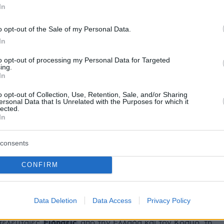
In
τιοφόρο με δύο επιβάτες ανοιχτά της Σύρου:
διάσωσης με ελικόπτερο και σκάφη - Δείτε
o opt-out of the Sale of my Personal Data.
In
to opt-out of processing my Personal Data for Targeted
 μου με πούλησε για σεξ σε φορτηγατζήδες»:
ing.
In
κή αφήγηση της συγγραφέως Κέιτ Πράις για
 που ζούσε μέχρι την ηλικία των 12 ετών
o opt-out of Collection, Use, Retention, Sale, and/or Sharing
ersonal Data that Is Unrelated with the Purposes for which it
lected.
In
 με θανατική ποινή 56χρονη «μαύρη χήρα»
Σκότωσε 11 συζύγους της για να τους πάρει τη
consents
CONFIRM
protothema.gr στο Google News
το
και μάθετε πρώτοι
εις
Data Deletion
Data Access
Privacy Policy
Ειδήσεις
 τελευταίες
από την Ελλάδα και τον Κόσμο, τη