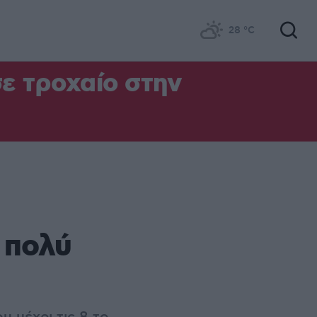
28
°C
σε τροχαίο στην
 πολύ