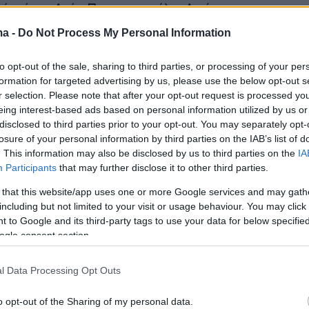
ό μέχρι Αγία Παρασκευή), «Αράπης» και
» Τ.Κ. Παλιουρίου),
ma -
Do Not Process My Personal Information
νησο Σιθωνίας
(Κορυφογραμμή Δραγουνδέλι
to opt-out of the sale, sharing to third parties, or processing of your per
formation for targeted advertising by us, please use the below opt-out s
κομικό Συνεταιρισμό μέχρι και την Συκιά),
r selection. Please note that after your opt-out request is processed y
eing interest-based ads based on personal information utilized by us or
disclosed to third parties prior to your opt-out. You may separately opt-
losure of your personal information by third parties on the IAB’s list of
 Αριστοτέλη
(Κομίτσα μέχρι Ουρανούπολη -
. This information may also be disclosed by us to third parties on the
IA
τονίκης - Φυσώκα - Σκοπευτήριο Στρατωνίου)
Participants
that may further disclose it to other third parties.
 that this website/app uses one or more Google services and may gath
νό όγκο Χολομώντα
(Αναδασώσεις περιοχή
including but not limited to your visit or usage behaviour. You may click 
 to Google and its third-party tags to use your data for below specifi
 Περιοχή ευθύνης Πανεπιστημιακού Δάσους
ogle consent section.
l Data Processing Opt Outs
ήμερα:
o opt-out of the Sharing of my personal data.