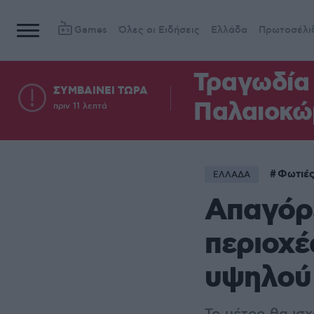
Games
Όλες οι Ειδήσεις
Ελλάδα
Πρωτοσέλι
Τραγωδία 
ΣΥΜΒΑΙΝΕΙ ΤΩΡΑ
Παλαιοκώ
πριν 11 λεπτά
Φωτιέ
ΕΛΛΑΔΑ
Απαγόρ
περιοχέ
υψηλού 