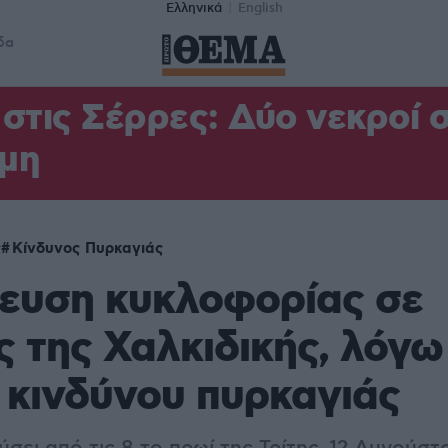
Ελληνικά
English
δα
στις Σέρρες: Δύο νεκροί 
μη
ς
Κίνδυνος Πυρκαγιάς
ευση κυκλοφορίας σε
ς της Χαλκιδικής, λόγω
κινδύνου πυρκαγιάς