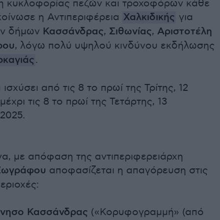
 κυκλοφορίας πεζών και τροχοφόρων κάθε
κοίνωσε η Αντιπεριφέρεια
Χαλκιδικής
για
ων δήμων
Κασσάνδρας
,
Σιθωνίας
,
Αριστοτέλη
ρου
, λόγω πολύ υψηλού κινδύνου εκδήλωσης
ρκαγιάς
.
ισχύσει από τις 8 το πρωί της Τρίτης, 12
έχρι τις 8 το πρωί της Τετάρτης, 13
2025.
να, με απόφαση της αντιπεριφερειάρχη
 Ζωγράφου
αποφασίζεται η απαγόρευση στις
εριοχές:
νησο Κασσάνδρας
(«Κορυφογραμμή» (από