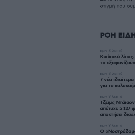
στιγμή που συ
ΡΟΗ ΕΙΔ
πριν 8 λεπτά
Κοιλιακό λίπος:
το εξαφανίζουν
πριν 8 λεπτά
7 νέα ιδιαίτερ
για το καλοκαίρ
πριν 9 λεπτά
Τζέιμς Ντάισον
απέτυχε 5.127 
αποκτήσει δισε
πριν 9 λεπτά
Ο «Νοστράδαμος