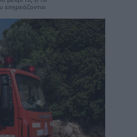
υ μέχρι τις 8 το
ου επηρεάζονται