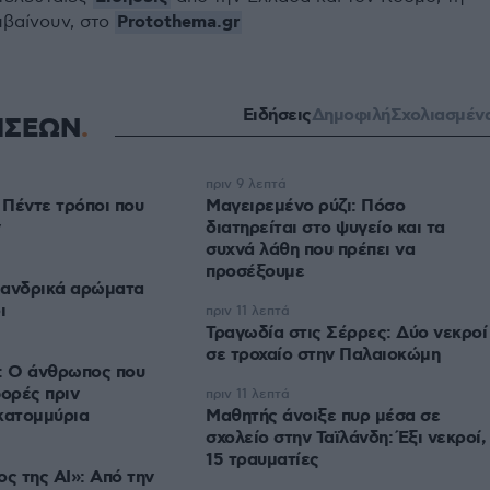
Protothema.gr
μβαίνουν, στο
Ειδήσεις
Δημοφιλή
Σχολιασμέν
ΗΣΕΩΝ
πριν 9 λεπτά
 Πέντε τρόποι που
Μαγειρεμένο ρύζι: Πόσο
διατηρείται στο ψυγείο και τα
συχνά λάθη που πρέπει να
προσέξουμε
α ανδρικά αρώματα
ι
πριν 11 λεπτά
Τραγωδία στις Σέρρες: Δύο νεκροί
σε τροχαίο στην Παλαιοκώμη
: Ο άνθρωπος που
φορές πριν
πριν 11 λεπτά
κατομμύρια
Μαθητής άνοιξε πυρ μέσα σε
σχολείο στην Ταϊλάνδη: Έξι νεκροί,
15 τραυματίες
 της AI»: Από την