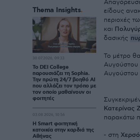
Απαγόρευση
Thema Insights
είδους ανα
περιοχές τ
και
Πολυγύ
δασικής
πυ
Το μέτρο θα 
30.07.2026, 09:33
Αυγούστου μ
Το DEI College
Αυγούστου 
παρουσιάζει τη Sophia.
Την πρώτη 24/7 βοηθό AI
που αλλάζει τον τρόπο με
τον οποίο μαθαίνουν οι
φοιτητές
Συγκεκριμέ
Κατερίνας
03.08.2026, 10:56
παρακάτω π
Η Smart φοιτητική
κατοικία στην καρδιά της
- στη
Χερσό
Αθήνας