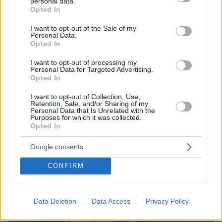
personal data.
grant or deny consent to Google and its third-party tags to
Opted In
use your data for below specified purposes in below Google
consent section.
I want to opt-out of the Sale of my
Personal Data.
Opted In
I want to opt-out of processing my
Personal Data for Targeted Advertising.
Opted In
09.08.2026, 17:36
I want to opt-out of Collection, Use,
Η Γαλλία μπήκε στο καλώδιο, η Τουρκία... στην
Retention, Sale, and/or Sharing of my
πρίζα: Σπασμωδικές κινήσεις της Άγκυρας με
Personal Data that Is Unrelated with the
Purposes for which it was collected.
παραβιάσεις και αδιαλλαξία στο Κυπριακό
Opted In
Google consents
CONFIRM
Data Deletion
Data Access
Privacy Policy