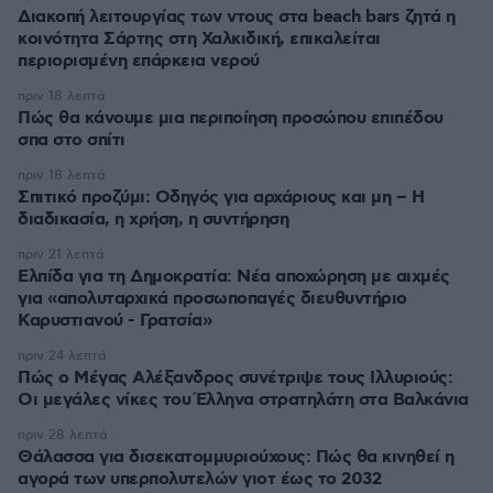
Διακοπή λειτουργίας των ντους στα beach bars ζητά η
κοινότητα Σάρτης στη Χαλκιδική, επικαλείται
περιορισμένη επάρκεια νερού
πριν 18 λεπτά
Πώς θα κάνουμε μια περιποίηση προσώπου επιπέδου
σπα στο σπίτι
πριν 18 λεπτά
Σπιτικό προζύμι: Οδηγός για αρχάριους και μη – Η
διαδικασία, η χρήση, η συντήρηση
πριν 21 λεπτά
Ελπίδα για τη Δημοκρατία: Νέα αποχώρηση με αιχμές
για «απολυταρχικά προσωποπαγές διευθυντήριο
Καρυστιανού - Γρατσία»
πριν 24 λεπτά
Πώς ο Μέγας Αλέξανδρος συνέτριψε τους Ιλλυριούς:
Οι μεγάλες νίκες του Έλληνα στρατηλάτη στα Βαλκάνια
πριν 28 λεπτά
Θάλασσα για δισεκατομμυριούχους: Πώς θα κινηθεί η
αγορά των υπερπολυτελών γιοτ έως το 2032