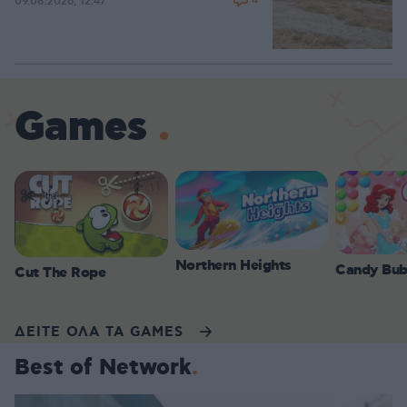
4
09.08.2026, 12:47
Games
Northern Heights
Candy Bub
Cut The Rope
ΔΕΙΤΕ ΟΛΑ ΤΑ GAMES
Best of Network