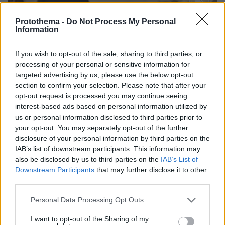
Loaded
:
Protothema -
Do Not Process My Personal
100.00%
09.08.2026, 14:15
Information
Η Πολιτική Αεροπορία διαπίστωσε κενό στον νόμο
όταν ένας... απίθανος τύπος προσγείωσε το
If you wish to opt-out of the sale, sharing to third parties, or
ελικόπτερό του στο Σαρακήνικο με εκατοντάδες
processing of your personal or sensitive information for
λουόμενους - Παρέμβαση Εισαγγελέα
targeted advertising by us, please use the below opt-out
section to confirm your selection. Please note that after your
opt-out request is processed you may continue seeing
interest-based ads based on personal information utilized by
us or personal information disclosed to third parties prior to
your opt-out. You may separately opt-out of the further
disclosure of your personal information by third parties on the
IAB’s list of downstream participants. This information may
also be disclosed by us to third parties on the
IAB’s List of
Downstream Participants
that may further disclose it to other
third parties.
Please note that this website/app uses one or more Google
Personal Data Processing Opt Outs
services and may gather and store information including but
not limited to your visit or usage behaviour. You may click to
I want to opt-out of the Sharing of my