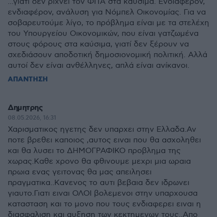
...γιατί δεν ρίχνει τον ΦΠΑ στα καύσιμα. Ενδιαφέρον,
ενδιαφέρον, ανάλυση για Νόμπελ Οικονομίας. Για να
σοβαρευτούμε λίγο, το πρόβλημα είναι με τα στελέχη
του Υπουργείου Οικονομικών, που είναι γατζωμένα
στους φόρους στα καύσιμα, γιατί δεν ξέρουν να
σχεδιάσουν αποδοτική δημοσιονομική πολιτική. Αλλά
αυτοί δεν είναι ανθέλληνες, απλά είναι ανίκανοι.
ΑΠΑΝΤΗΣΗ
Δημητρης
08.05.2026, 16:31
Χαρισματικος ηγετης δεν υπαρχει στην Ελλαδα.Αν
ποτε βρεθει καποιος ,αυτος ειναι που θα ασχοληθει
και θα λυσει το ΔΗΜΟΓΡΑΦΙΚΟ προβλημα της
χωρας.Καθε χρονο θα φθινουμε μεχρι μια ωραια
πρωια ενας γειτονας θα μας απειλησει
πραγματικα..Κανενος το αυτι βεβαια δεν ιδρωνει
γιαυτο.Γιατι ειναι ΟΛΟΙ βολεμενοι στην υπαρχουσα
κατασταση και το μονο που τους ενδιαφερει ειναι η
διασφαλιση και αυξηση των κεκτημενων τους..Απο