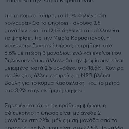
Τσίπρα και την Μαρία Καρυστιανού.
Για το κόμμα Τσίπρα, το 11,1% δηλώνει ότι
«σίγουρα» θα το ψηφίσει - άνοδος 3,6
μονάδων - και το 12,1% δηλώνει ότι μάλλον θα
το ψηφίσει. Για την Μαρία Καρυστιανού, η
«σίγουρη» δυνητική ψήφος μετρήθηκε στο
6,6% με πτώση 3 μονάδων, ενώ και εκείνοι που
δηλώνουν ότι «μάλλον» θα την ψηφίσουν, είναι
μειωμένοι κατά 2,5 μονάδες, στο 18,5%. Κόντρα
σε όλες τις άλλες εταιρείες, η MRB βλέπει
Βουλή για το κόμμα Κασσελάκη, που το μετρά
στο 3,2% στην εκτίμηση ψήφου.
Σημειώνεται ότι στην πρόθεση ψήφου, η
αδιευκρίνιστη ψήφος είναι με άνοδο 2
μονάδων στο 22%, μόλις μισή μονάδα από το
ποσοστό της ΝΔ, που είναι στο 22,5%. Το «άλλο