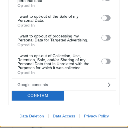
personal data.
grant or deny consent to Google and its third-party tags to
Opted In
use your data for below specified purposes in below Google
consent section.
I want to opt-out of the Sale of my
Personal Data.
Opted In
I want to opt-out of processing my
Personal Data for Targeted Advertising.
Opted In
I want to opt-out of Collection, Use,
Retention, Sale, and/or Sharing of my
Personal Data that Is Unrelated with the
Purposes for which it was collected.
Opted In
Google consents
CONFIRM
Data Deletion
Data Access
Privacy Policy