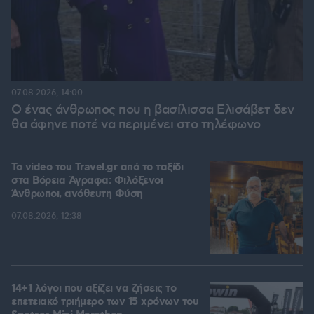
07.08.2026, 14:00
Ο ένας άνθρωπος που η βασίλισσα Ελισάβετ δεν
θα άφηνε ποτέ να περιμένει στο τηλέφωνο
To video του Travel.gr από το ταξίδι
στα Βόρεια Άγραφα: Φιλόξενοι
Άνθρωποι, ανόθευτη Φύση
07.08.2026, 12:38
14+1 λόγοι που αξίζει να ζήσεις το
επετειακό τριήμερο των 15 χρόνων του