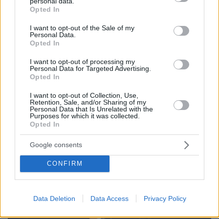
personal data.
grant or deny consent to Google and its third-party tags to
Opted In
use your data for below specified purposes in below Google
22.02.2026, 07:36
consent section.
I want to opt-out of the Sale of my
«Με ακολούθησε, με δάγκωσε και με έγδαρε στη μέση»:
Personal Data.
Opted In
Πώς επιτέθηκε ο λύκος στον άνδρα στo Τατόι
I want to opt-out of processing my
Personal Data for Targeted Advertising.
Thema Insights
Opted In
I want to opt-out of Collection, Use,
Retention, Sale, and/or Sharing of my
Personal Data that Is Unrelated with the
Purposes for which it was collected.
Opted In
Google consents
CONFIRM
Data Deletion
Data Access
Privacy Policy