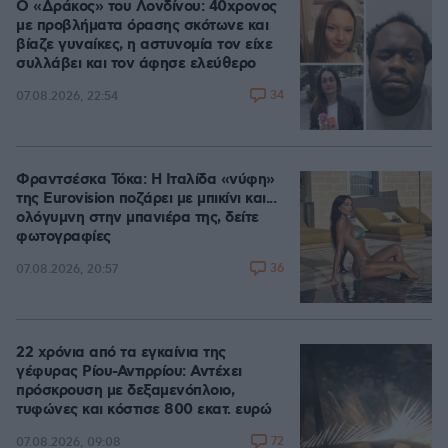
Ο «Δράκος» του Λονδίνου: 40χρονος
με προβλήματα όρασης σκότωνε και
βίαζε γυναίκες, η αστυνομία τον είχε
συλλάβει και τον άφησε ελεύθερο
34
07.08.2026, 22:54
Φραντσέσκα Τόκα: Η Ιταλίδα «νύφη»
της Eurovision ποζάρει με μπικίνι και...
ολόγυμνη στην μπανιέρα της, δείτε
φωτογραφίες
36
07.08.2026, 20:57
22 χρόνια από τα εγκαίνια της
γέφυρας Ρίου-Αντιρρίου: Αντέχει
πρόσκρουση με δεξαμενόπλοιο,
τυφώνες και κόστισε 800 εκατ. ευρώ
72
07.08.2026, 09:08