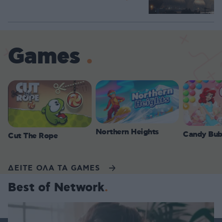
Games
Northern Heights
Candy Bub
Cut The Rope
ΔΕΙΤΕ ΟΛΑ ΤΑ GAMES
Best of Network