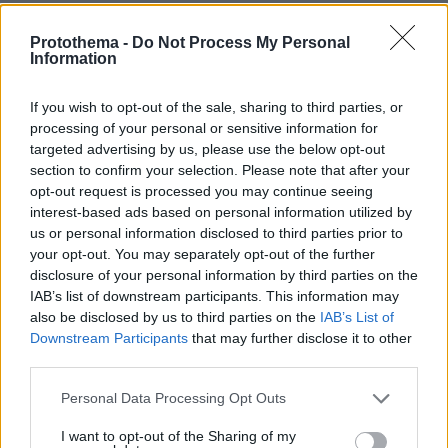
Σχετικά Άρθρα
Protothema -
Do Not Process My Personal
Information
If you wish to opt-out of the sale, sharing to third parties, or
processing of your personal or sensitive information for
targeted advertising by us, please use the below opt-out
section to confirm your selection. Please note that after your
opt-out request is processed you may continue seeing
interest-based ads based on personal information utilized by
us or personal information disclosed to third parties prior to
your opt-out. You may separately opt-out of the further
disclosure of your personal information by third parties on the
IAB’s list of downstream participants. This information may
also be disclosed by us to third parties on the
IAB’s List of
Downstream Participants
that may further disclose it to other
third parties.
Please note that this website/app uses one or more Google
Personal Data Processing Opt Outs
services and may gather and store information including but
not limited to your visit or usage behaviour. You may click to
I want to opt-out of the Sharing of my