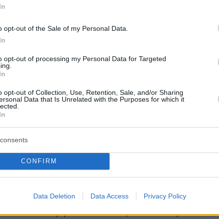
In
ον φονιά του γιου μου. Δεν ήμουν ο εαυτός
υ, ο πραγματικός Κώστας είχε χαθεί από
o opt-out of the Sale of my Personal Data.
όριζα τον εαυτό μου, τη σκέψη μου και τη
In
ά μου. Ένα μαύρο πέπλο είχε σκεπάσει το
to opt-out of processing my Personal Data for Targeted
, φέρεται να ισχυρίστηκε, μεταξύ άλλων,
στην
ing.
In
 54χρονος
.
o opt-out of Collection, Use, Retention, Sale, and/or Sharing
ersonal Data that Is Unrelated with the Purposes for which it
 «Αυτός που σκότωσε τον
lected.
In
ένο δεν ήταν ο Κώστας μου»
consents
CONFIRM
ευρά της, η
56χρονη υποστήριξε
: «
Το μόνο πο
Data Deletion
Data Access
Privacy Policy
αι ότι κατάφερα να ουρλιάξω “Κώστα, μη, μη,
ήταν πλέον αργά. Οι εικόνες που αντίκρισα θα