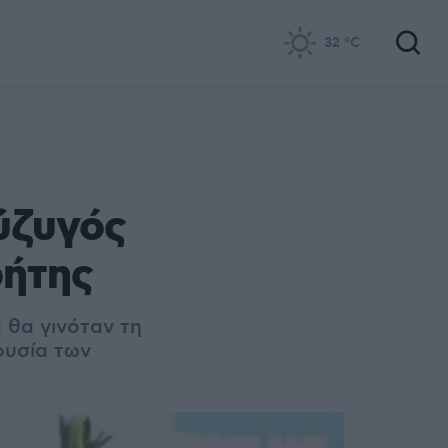
32
°C
ύζυγός
ρήτης
α θα γινόταν τη
ουσία των