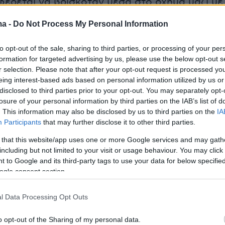
φέρεται να βρισκόταν μέσα στο όχημα μαζί με
ο την ώρα της
φονικής επίθεσης
που
ma -
Do Not Process My Personal Information
 την Κρήτη και προκάλεσε πανελλήνια
 Η υπόθεση εξακολουθεί να βρίσκεται στο
to opt-out of the sale, sharing to third parties, or processing of your per
ων ερευνών, ενώ το κλίμα στην τοπική
formation for targeted advertising by us, please use the below opt-out s
r selection. Please note that after your opt-out request is processed y
ραμένει ιδιαίτερα βαρύ μετά τη δολοφονία
eing interest-based ads based on personal information utilized by us or
υ.
disclosed to third parties prior to your opt-out. You may separately opt-
losure of your personal information by third parties on the IAB’s list of
. This information may also be disclosed by us to third parties on the
IA
Participants
that may further disclose it to other third parties.
er(eexbs1jkdkewvzn, v-dico10322rft)
 that this website/app uses one or more Google services and may gath
including but not limited to your visit or usage behaviour. You may click 
 to Google and its third-party tags to use your data for below specifi
ogle consent section.
 «Ήμουν ένας τρελός, δεν ήμουν ο
ου»
l Data Processing Opt Outs
o opt-out of the Sharing of my personal data.
ό του εκείνη τη στιγμή δεν έβλεπα τίποτα