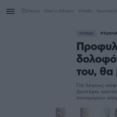
Games
Όλες οι Ειδήσεις
Ελλάδα
Πρωτοσέλι
Κρήτη
ΕΛΛΑΔΑ
Προφυλ
δολοφόν
του, θα
Για λόγους ασφα
Δευτέρα, ωστόσ
συνηγόρων υπε