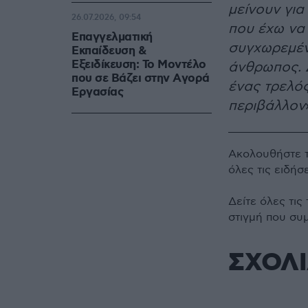
μείνουν για
26.07.2026, 09:54
που έχω να 
Επαγγελματική
συγχωρεμέν
Εκπαίδευση &
Εξειδίκευση: Το Mοντέλο
άνθρωπος. 
που σε Bάζει στην Aγορά
ένας τρελό
Eργασίας
περιβάλλον
Ακολουθήστε 
όλες τις ειδήσ
Δείτε όλες τις
στιγμή που συ
ΣΧΟΛ