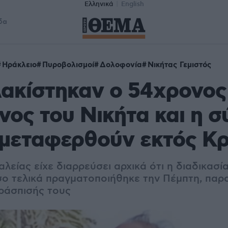
Ελληνικά
English
δα
Ηράκλειο
Πυροβολισμοί
Δολοφονία
Νικήτας Γεμιστός
ακίστηκαν ο 54χρονος
ος του Νικήτα και η σ
 μεταφερθούν εκτός Κ
λείας είχε διαρρεύσει αρχικά ότι η διαδικασί
ο τελικά πραγματοποιήθηκε την Πέμπτη, παρ
ράσπισής τους