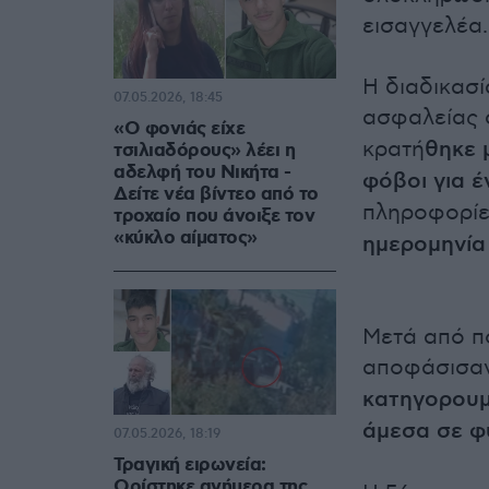
εισαγγελέα.
Η διαδικασ
07.05.2026, 18:45
ασφαλείας 
«Ο φονιάς είχε
κρατή
θηκε 
τσιλιαδόρους» λέει η
αδελφή του Νικήτα -
φόβοι για έ
Δείτε νέα βίντεο από το
πληροφορίε
τροχαίο που άνοιξε τον
«κύκλο αίματος»
ημερομηνία
Μετά από πο
αποφάσισα
κατηγορου
άμεσα σε φ
07.05.2026, 18:19
Τραγική ειρωνεία:
Ορίστηκε ανήμερα της