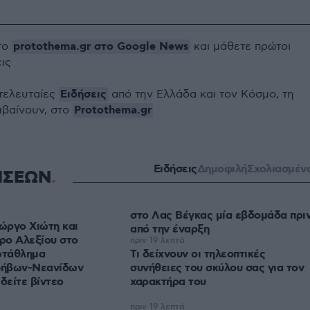
protothema.gr στο Google News
το
και μάθετε πρώτοι
εις
Ειδήσεις
 τελευταίες
από την Ελλάδα και τον Κόσμο, τη
Protothema.gr
μβαίνουν, στο
Ειδήσεις
Δημοφιλή
Σχολιασμέν
ΗΣΕΩΝ
στο Λας Βέγκας μία εβδομάδα πρι
ιώργο Χιώτη και
από την έναρξη
ρο Αλεξίου στο
πριν 19 λεπτά
ωτάθλημα
Τι δείχνουν οι τηλεοπτικές
φήβων-Νεανίδων
συνήθειες του σκύλου σας για τον
δείτε βίντεο
χαρακτήρα του
πριν 19 λεπτά