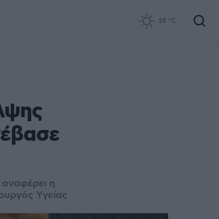
35
°C
λψης
νέβασε
 αναφέρει η
πουργός Υγείας