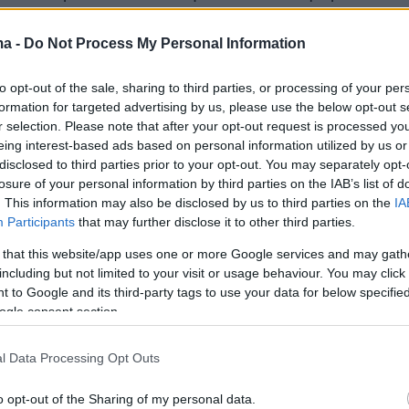
να πάει η ίδια στο νοσοκομείο για να κάνει μι
νοσοκόμα ήταν απολογητική για το γεγονός
ma -
Do Not Process My Personal Information
να την χρεώσει. «Πήρα τον λογαριασμό και
to opt-out of the sale, sharing to third parties, or processing of your per
6 ευρώ!».
formation for targeted advertising by us, please use the below opt-out s
r selection. Please note that after your opt-out request is processed y
ίπτωση μου θύμισε πόσο τραυματισμένοι είναι
eing interest-based ads based on personal information utilized by us or
disclosed to third parties prior to your opt-out. You may separately opt-
νοί που καθυστερούν να λάβουν την φροντίδα
losure of your personal information by third parties on the IAB’s list of
νται γιατί φοβούνται τόσο πολύ το κόστος»
. This information may also be disclosed by us to third parties on the
IA
αι προσθέτει ότι αν δεν ταξίδευε τόσο συχνά
Participants
that may further disclose it to other third parties.
γένειά της θα επέλεγε τα προγράμματα που
 that this website/app uses one or more Google services and may gath
ην Ελλάδα για ιδιωτική ασφάλιση και αυτό θα
including but not limited to your visit or usage behaviour. You may click 
 to Google and its third-party tags to use your data for below specifi
νο €200 ανά άτομο.
ogle consent section.
η πρόσβαση σε οικονομικά προσιτή ποιοτική
l Data Processing Opt Outs
είναι ένας μεγάλος λόγος που αποφασίσαμε
από τις ΗΠΑ» λέει καταλήγοντας στο βίντεο.
o opt-out of the Sharing of my personal data.