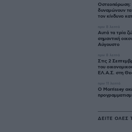
Οστεοπόρωση: 
δυναμώνουν τα 
τον κίνδυνο κα
πριν 8 λεπτά
Αυτά τα τρία ζ
σημαντική οικον
Αύγουστο
πριν 8 λεπτά
Στις 2 Σεπτεμβ
του οικονομικο
ΕΛ.Α.Σ. στη Θε
πριν 11 λεπτά
Ο Morrissey α
προγραμματισμ
ΔΕΙΤΕ ΟΛΕΣ 