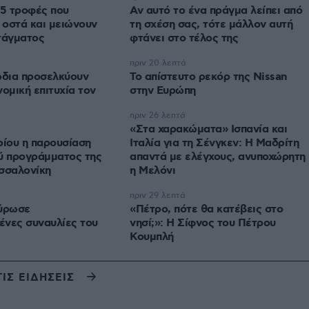
5 τροφές που
Αν αυτό το ένα πράγμα λείπει από
οστά και μειώνουν
τη σχέση σας, τότε μάλλον αυτή
τάγματος
φτάνει στο τέλος της
πριν 20 λεπτά
ώδια προσελκύουν
Το απίστευτο ρεκόρ της Nissan
ομική επιτυχία τον
στην Ευρώπη
πριν 26 λεπτά
«Στα χαρακώματα» Ισπανία και
ρίου η παρουσίαση
Ιταλία για τη Σένγκεν: Η Μαδρίτη
ύ προγράμματος της
απαντά με ελέγχους, ανυποχώρητη
σσαλονίκη
η Μελόνι
πριν 29 λεπτά
κύρωσε
«Πέτρο, πότε θα κατέβεις στο
ένες συναυλίες του
νησί;»: Η Σίφνος του Πέτρου
Κουμπλή
ΤΙΣ ΕΙΔΗΣΕΙΣ