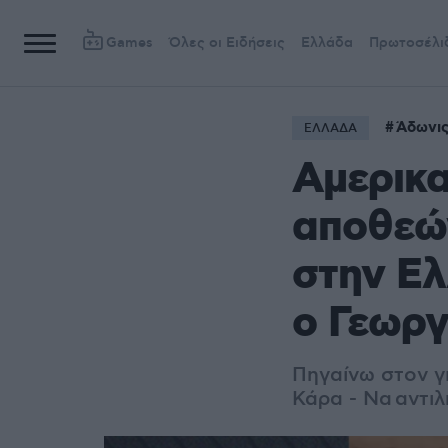
Games
Όλες οι Ειδήσεις
Ελλάδα
Πρωτοσέλι
Άδωνις
ΕΛΛΑΔΑ
Αμερικ
αποθεώ
στην Ελ
ο Γεωργ
Πηγαίνω στον γι
Κάρα - Να αντι