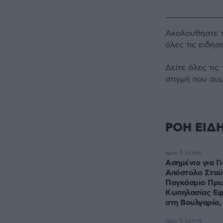
Ακολουθήστε 
όλες τις ειδήσ
Δείτε όλες τις
στιγμή που συ
ΡΟΗ ΕΙΔ
πριν 3 λεπτά
Ασημένιο για Γ
Απόστολο Σταύ
Παγκόσμιο Πρ
Κωπηλασίας Ε
στη Βουλγαρία, 
πριν 5 λεπτά