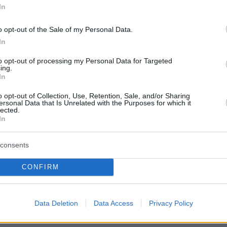
In
o opt-out of the Sale of my Personal Data.
 έρθουν οι ψηφιακοί νομάδες από τις ΗΠΑ για
In
ούμε την αξία του ΕΣΥ» ήταν το σχόλιο του
to opt-out of processing my Personal Data for Targeted
ιάδη για το βίντεο.
ing.
In
ντεο
o opt-out of Collection, Use, Retention, Sale, and/or Sharing
ersonal Data that Is Unrelated with the Purposes for which it
lected.
In
 έρθουν οι ψηφιακοί νομάδες από τις ΗΠΑ για να
consents
ύμε την αξία του ΕΣΥ. Δείτε το βίντεο
er.com/I3pZ9K93cL
CONFIRM
ς Γεωργιάδης (@AdonisGeorgiadi)
May 7,
Data Deletion
Data Access
Privacy Policy