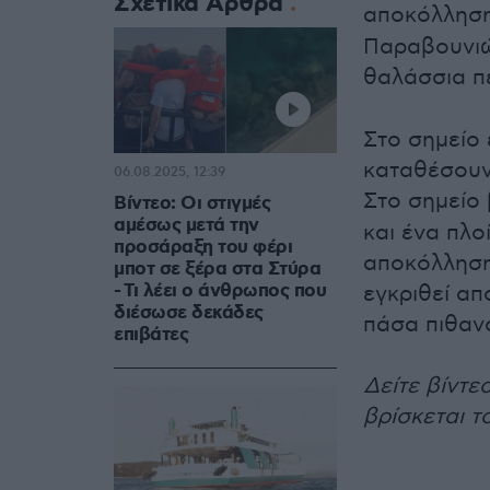
Σχετικά Άρθρα
αποκόλλησ
Παραβουνιώ
θαλάσσια π
Στο σημείο
καταθέσουν
06.08.2025, 12:39
Στο σημείο 
Βίντεο: Οι στιγμές
αμέσως μετά την
και ένα πλο
προσάραξη του φέρι
αποκόλλησης
μποτ σε ξέρα στα Στύρα
- Τι λέει ο άνθρωπος που
εγκριθεί απ
διέσωσε δεκάδες
πάσα πιθανό
επιβάτες
Δείτε βίντε
βρίσκεται τ