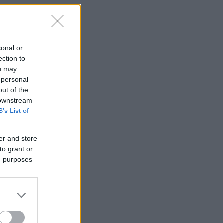
sonal or
ection to
ou may
 personal
out of the
 downstream
B’s List of
er and store
to grant or
ed purposes