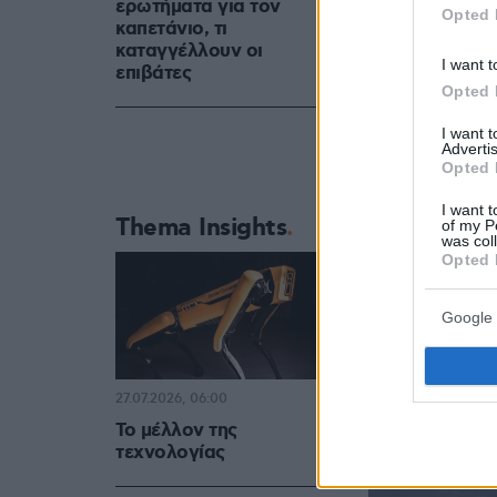
ερωτήματα για τον
Opted 
καπετάνιο, τι
καταγγέλλουν οι
I want t
επιβάτες
Opted 
I want 
Advertis
Opted 
I want t
Thema Insights
of my P
was col
Opted 
Google 
27.07.2026, 06:00
Το μέλλον της
τεχνολογίας