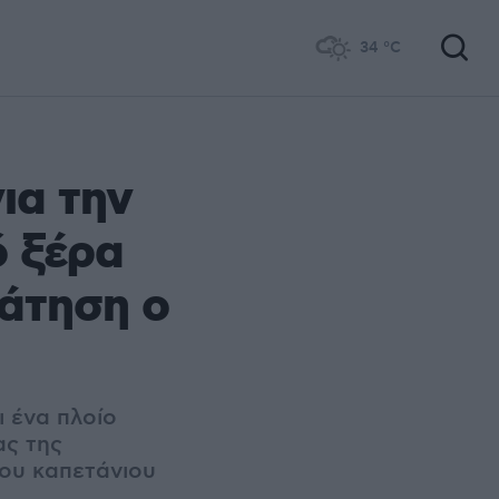
34
°C
ια την
ό ξέρα
ράτηση ο
ι ένα πλοίο
ας της
του καπετάνιου