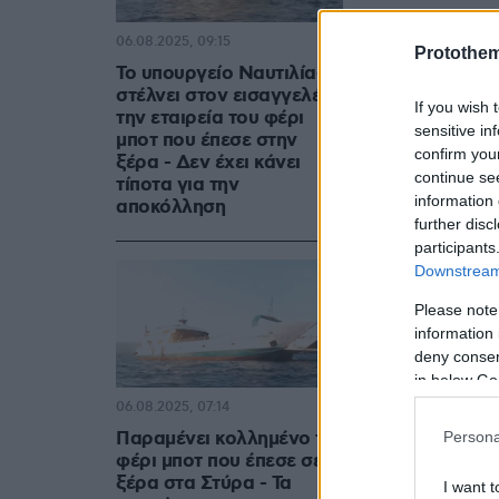
06.08.2025, 09:15
Protothe
Το υπουργείο Ναυτιλίας
στέλνει στον εισαγγελέα
If you wish 
την εταιρεία του φέρι
sensitive in
μποτ που έπεσε στην
confirm you
ξέρα - Δεν έχει κάνει
continue se
τίποτα για την
information 
αποκόλληση
further disc
participants
Downstream 
Please note
information 
deny consent
in below Go
06.08.2025, 07:14
Παραμένει κολλημένο το
Persona
φέρι μποτ που έπεσε σε
ξέρα στα Στύρα - Τα
I want t