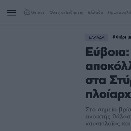
Games
Όλες οι Ειδήσεις
Ελλάδα
Πρωτοσέλι
Φέρι μ
ΕΛΛΑΔΑ
Εύβοια:
αποκόλλ
στα Στύ
πλοίαρ
Στο σημείο βρίσ
ανοιχτής θάλασ
ναυσιπλοϊας κα