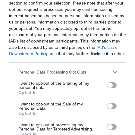
section to confirm your selection. Please note that after your
opt-out request is processed you may continue seeing
interest-based ads based on personal information utilized by
us or personal information disclosed to third parties prior to
your opt-out. You may separately opt-out of the further
disclosure of your personal information by third parties on the
IAB’s list of downstream participants. This information may
also be disclosed by us to third parties on the
IAB’s List of
Downstream Participants
that may further disclose it to other
50
07.08.2025, 00:20
third parties.
Ρήγμα 20 μέτρων βρήκαν οι δύτες στο πλοίο που
προσάραξε σε ξέρα στα Νέα Στύρα - Η αποκόλληση και
Please note that this website/app uses one or more Google
Personal Data Processing Opt Outs
τα επόμενα βήματα
services and may gather and store information including but
not limited to your visit or usage behaviour. You may click to
I want to opt-out of the Sharing of my
Το φέρι μποτ θα παραμείνει στο σημείο μέχρι να
personal data.
grant or deny consent to Google and its third-party tags to
κατατεθεί ολοκληρωμένο σχέδιο - Τι αποκάλυψε
Opted In
use your data for below specified purposes in below Google
υψηλόβαθμο στέλεχος της πλοιοκτήτριας εταιρείας
consent section.
I want to opt-out of the Sale of my
Personal Data.
Opted In
I want to opt-out of processing my
Personal Data for Targeted Advertising.
Opted In