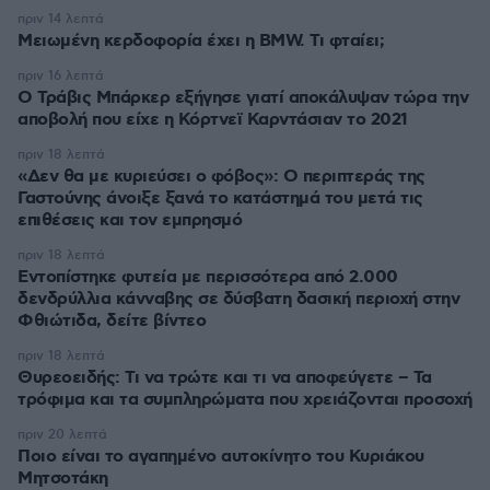
πριν 14 λεπτά
Μειωμένη κερδοφορία έχει η BMW. Τι φταίει;
πριν 16 λεπτά
O Τράβις Μπάρκερ εξήγησε γιατί αποκάλυψαν τώρα την
αποβολή που είχε η Κόρτνεϊ Καρντάσιαν το 2021
πριν 18 λεπτά
«Δεν θα με κυριεύσει ο φόβος»: Ο περιπτεράς της
Γαστούνης άνοιξε ξανά το κατάστημά του μετά τις
επιθέσεις και τον εμπρησμό
πριν 18 λεπτά
Εντοπίστηκε φυτεία με περισσότερα από 2.000
δενδρύλλια κάνναβης σε δύσβατη δασική περιοχή στην
Φθιώτιδα, δείτε βίντεο
πριν 18 λεπτά
Θυρεοειδής: Τι να τρώτε και τι να αποφεύγετε – Τα
τρόφιμα και τα συμπληρώματα που χρειάζονται προσοχή
πριν 20 λεπτά
Ποιο είναι το αγαπημένο αυτοκίνητο του Κυριάκου
Μητσοτάκη