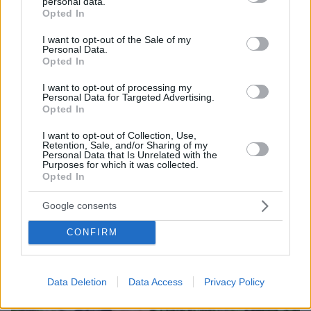
personal data.
grant or deny consent to Google and its third-party tags to
Opted In
use your data for below specified purposes in below Google
consent section.
I want to opt-out of the Sale of my
Personal Data.
Opted In
I want to opt-out of processing my
Personal Data for Targeted Advertising.
Opted In
I want to opt-out of Collection, Use,
Retention, Sale, and/or Sharing of my
Loaded
:
100.00%
Personal Data that Is Unrelated with the
07.08.2026, 09:58
Purposes for which it was collected.
Οικογενειακή τραγωδία στις Σέρρες, μητέρα και
Opted In
γιος οι νεκροί από την μετωπική φορτηγού με ΙΧ -
Βίντεο ντοκουμέντο από τη στιγμή της
Google consents
σύγκρουσης
CONFIRM
Data Deletion
Data Access
Privacy Policy