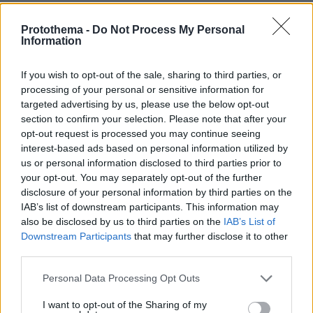
πριν 20 λεπτά
Συγκρίνουμε τα δύο πιο δημοφιλή ηλεκτρικά - Ποιο
Protothema -
Do Not Process My Personal
Information
κερδίζει τη μάχη;
If you wish to opt-out of the sale, sharing to third parties, or
ΔΕΙΤΕ ΟΛΕΣ ΤΙΣ ΕΙΔΗΣΕΙΣ
processing of your personal or sensitive information for
targeted advertising by us, please use the below opt-out
section to confirm your selection. Please note that after your
opt-out request is processed you may continue seeing
ΤΑ ΠΙΟ ΔΗΜΟΦΙΛΗ
interest-based ads based on personal information utilized by
us or personal information disclosed to third parties prior to
your opt-out. You may separately opt-out of the further
disclosure of your personal information by third parties on the
IAB’s list of downstream participants. This information may
also be disclosed by us to third parties on the
IAB’s List of
Downstream Participants
that may further disclose it to other
third parties.
Please note that this website/app uses one or more Google
Personal Data Processing Opt Outs
services and may gather and store information including but
not limited to your visit or usage behaviour. You may click to
I want to opt-out of the Sharing of my