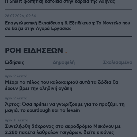
Η Smart φοιτητική κατοικία στην καρδιά της Αθήνας
26.07.2026, 09:54
Επαγγελματική Εκπαίδευση & Εξειδίκευση: Το Mοντέλο που
σε Bάζει στην Aγορά Eργασίας
ΡΟΗ ΕΙΔΗΣΕΩΝ
Ειδήσεις
Δημοφιλή
Σχολιασμένα
πριν 9 λεπτά
Μέχρι το τέλος του καλοκαιριού αυτά τα ζώδια θα
έχουν βρει την αληθινή αγάπη
πριν 9 λεπτά
Άρτος: Όσα πρέπει να γνωρίζουμε για το προζύμι, τη
μαγιά, το sourdough και το levain
πριν 11 λεπτά
Συνελήφθη 56χρονος στο αεροδρόμιο Μυκόνου με
2.280 πακέτα λαθραίων τσιγάρων, δείτε εικόνες