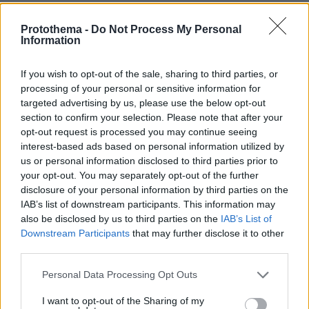
Protothema -
Do Not Process My Personal
Games
Information
If you wish to opt-out of the sale, sharing to third parties, or
processing of your personal or sensitive information for
targeted advertising by us, please use the below opt-out
section to confirm your selection. Please note that after your
opt-out request is processed you may continue seeing
interest-based ads based on personal information utilized by
Northern Heights
Candy Bub
Cut The Rope
us or personal information disclosed to third parties prior to
your opt-out. You may separately opt-out of the further
disclosure of your personal information by third parties on the
ΔΕΙΤΕ ΟΛΑ ΤΑ GAMES
IAB’s list of downstream participants. This information may
also be disclosed by us to third parties on the
IAB’s List of
Best of Network
Downstream Participants
that may further disclose it to other
third parties.
Please note that this website/app uses one or more Google
Personal Data Processing Opt Outs
services and may gather and store information including but
not limited to your visit or usage behaviour. You may click to
I want to opt-out of the Sharing of my