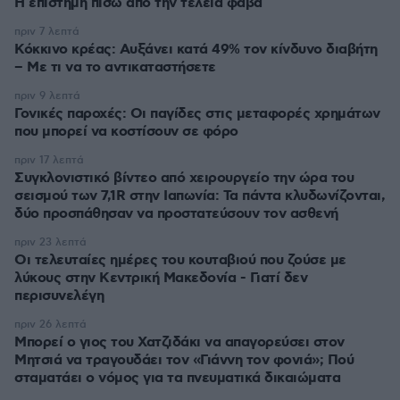
Η επιστήμη πίσω από την τέλεια φάβα
πριν 7 λεπτά
Κόκκινο κρέας: Αυξάνει κατά 49% τον κίνδυνο διαβήτη
– Με τι να το αντικαταστήσετε
πριν 9 λεπτά
Γονικές παροχές: Οι παγίδες στις μεταφορές χρημάτων
που μπορεί να κοστίσουν σε φόρο
πριν 17 λεπτά
Συγκλονιστικό βίντεο από χειρουργείο την ώρα του
σεισμού των 7,1R στην Ιαπωνία: Τα πάντα κλυδωνίζονται,
δύο προσπάθησαν να προστατεύσουν τον ασθενή
πριν 23 λεπτά
Οι τελευταίες ημέρες του κουταβιού που ζούσε με
λύκους στην Κεντρική Μακεδονία - Γιατί δεν
περισυνελέγη
πριν 26 λεπτά
Μπορεί ο γιος του Χατζιδάκι να απαγορεύσει στον
Μητσιά να τραγουδάει τον «Γιάννη τον φονιά»; Πού
σταματάει ο νόμος για τα πνευματικά δικαιώματα