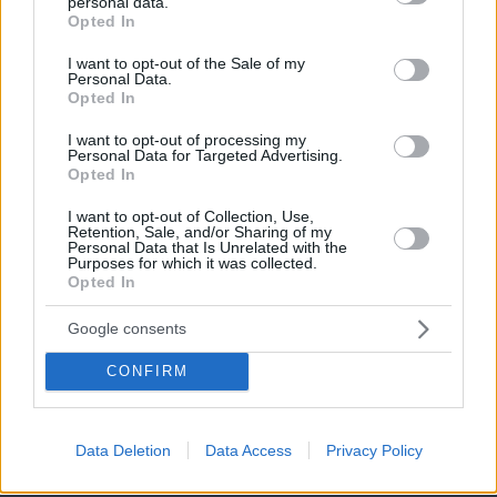
personal data.
grant or deny consent to Google and its third-party tags to
Opted In
use your data for below specified purposes in below Google
consent section.
I want to opt-out of the Sale of my
Personal Data.
Opted In
I want to opt-out of processing my
Personal Data for Targeted Advertising.
Opted In
I want to opt-out of Collection, Use,
Retention, Sale, and/or Sharing of my
Personal Data that Is Unrelated with the
Purposes for which it was collected.
Opted In
Google consents
CONFIRM
06.08.2026, 08:01
Τα φρούτα που επιλέγουν 4 ενδοκρινολόγοι για
καλύτερο έλεγχο του σακχάρου – Το ένα μειώνει
Data Deletion
Data Access
Privacy Policy
το λίπος στην κοιλιά