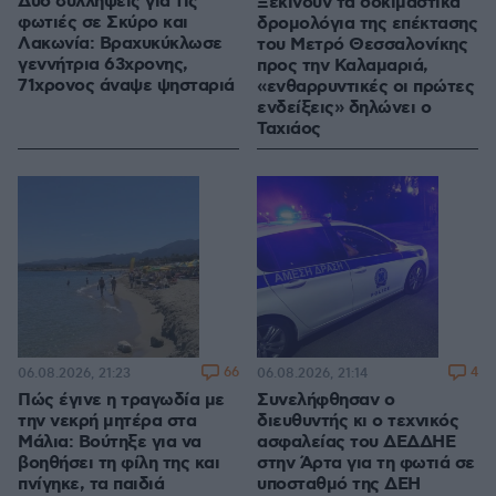
Δύο συλλήψεις για τις
Ξεκινούν τα δοκιμαστικά
φωτιές σε Σκύρο και
δρομολόγια της επέκτασης
Λακωνία: Βραχυκύκλωσε
του Μετρό Θεσσαλονίκης
γεννήτρια 63χρονης,
προς την Καλαμαριά,
71χρονος άναψε ψησταριά
«ενθαρρυντικές οι πρώτες
ενδείξεις» δηλώνει ο
Ταχιάος
66
4
06.08.2026, 21:23
06.08.2026, 21:14
Πώς έγινε η τραγωδία με
Συνελήφθησαν ο
την νεκρή μητέρα στα
διευθυντής κι ο τεχνικός
Μάλια: Βούτηξε για να
ασφαλείας του ΔΕΔΔΗΕ
βοηθήσει τη φίλη της και
στην Άρτα για τη φωτιά σε
πνίγηκε, τα παιδιά
υποσταθμό της ΔΕΗ