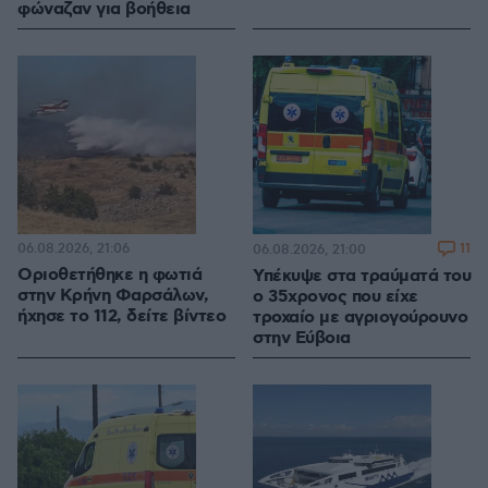
φώναζαν για βοήθεια
06.08.2026, 21:06
11
06.08.2026, 21:00
Οριοθετήθηκε η φωτιά
Υπέκυψε στα τραύματά του
στην Κρήνη Φαρσάλων,
ο 35χρονος που είχε
ήχησε το 112, δείτε βίντεο
τροχαίο με αγριογούρουνο
στην Εύβοια