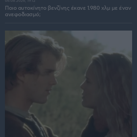
06.08.2026, 19:12
Ποιο αυτοκίνητο βενζίνης έκανε 1.980 χλμ με έναν
ανεφοδιασμό;