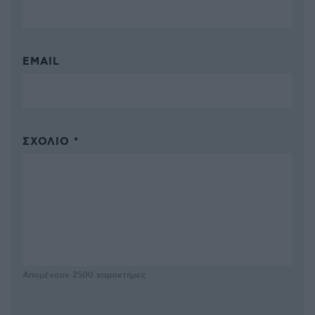
EMAIL
ΣΧΌΛΙΟ *
Απομένουν
2500
χαρακτήρες