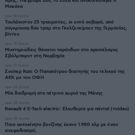
Άρης: Υπέγραψε έως το 2028 και ανακοινώθηκε ο
Μοκόκα
πριν 16 λεπτά
Τουλάχιστον 25 τραυματίες, οι επτά σοβαρά, από
σύγκρουση δύο τραμ στο Γκελζενκίρχεν της Γερμανίας,
βίντεο
πριν 19 λεπτά
Μυστηριώδεις θάνατοι ταράνδων στο αρχιπέλαγος
Σβάλμπαρντ στη Νορβηγία
πριν 21 λεπτά
Σούπερ Καπ: Ο Παπαπέτρου διαιτητής του τελικού της
ΑΕΚ με τον ΟΦΗ
πριν 26 λεπτά
Μία διαδρομή στα πέτρινα χωριά της Μάνης
πριν 28 λεπτά
Renault 4 E-Tech electric: Ελευθερία για πάντα! (+video)
πριν 30 λεπτά
Ποιο αυτοκίνητο βενζίνης έκανε 1.980 χλμ με έναν
ανεφοδιασμό;