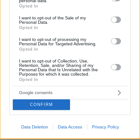
personal data.
grant or deny consent to Google and its third-party tags to
Opted In
Αθήνα. Επιτέλους λίγη ησυχία.
use your data for below specified purposes in below Google
ΑΠΑΝΤΗΣΗ
consent section.
I want to opt-out of the Sale of my
Personal Data.
Opted In
Αθηναίος
I want to opt-out of processing my
17.04.2025, 20:49
Personal Data for Targeted Advertising.
Πάλι τζιτζίκια θα ακούμε στην Αθήνα;
Opted In
ΑΠΑΝΤΗΣΗ
I want to opt-out of Collection, Use,
Retention, Sale, and/or Sharing of my
Personal Data that Is Unrelated with the
Purposes for which it was collected.
Opted In
Χμμ
Google consents
17.04.2025, 20:43
Με το καλό να πάνε και με το καλό να γυρίσουν!!! Να
CONFIRM
περάσουν όμορφα, να χαρούν τις Άγιες αυτές
ημέρες.. Καλή Ανάσταση σε όλους!!!!
ΑΠΑΝΤΗΣΗ
Data Deletion
Data Access
Privacy Policy