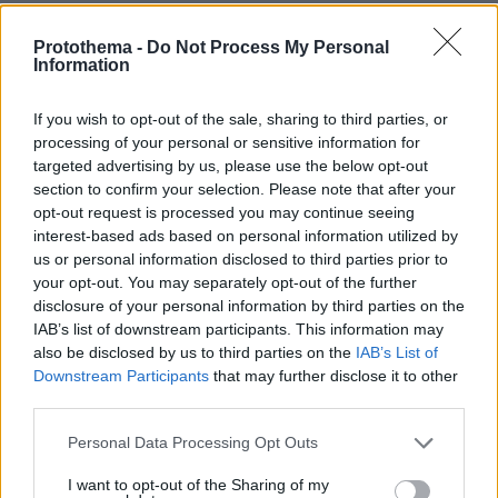
ΣΧΟΛΙΑ
(20)
Protothema -
Do Not Process My Personal
ΠΡΟΣΘΗΚΗ ΣΧΟΛΙΟΥ
Information
If you wish to opt-out of the sale, sharing to third parties, or
processing of your personal or sensitive information for
Δεξιότατος
targeted advertising by us, please use the below opt-out
17.04.2025, 21:46
section to confirm your selection. Please note that after your
Στο καλό και να μέινετε εκεί...
opt-out request is processed you may continue seeing
ΑΠΑΝΤΗΣΗ
interest-based ads based on personal information utilized by
us or personal information disclosed to third parties prior to
your opt-out. You may separately opt-out of the further
Φιλολογος
disclosure of your personal information by third parties on the
17.04.2025, 21:28
IAB’s list of downstream participants. This information may
Εγω θα μεινω αθηνα γιατι εχω κατι ιδιετερα.
also be disclosed by us to third parties on the
IAB’s List of
Downstream Participants
that may further disclose it to other
ΑΠΑΝΤΗΣΗ
third parties.
Please note that this website/app uses one or more Google
Personal Data Processing Opt Outs
Μήτσος
services and may gather and store information including but
17.04.2025, 20:57
not limited to your visit or usage behaviour. You may click to
I want to opt-out of the Sharing of my
Πάσχα!!!!! Η ωραιότερη εποχή για να χαρείς την