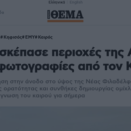
Ελληνικά
English
δα
η
Κηφισός
ΕΜΥ
Καιρός
σκέπασε περιοχές της 
 φωτογραφίες από τον
ηση στην άνοδο στο ύψος της Νέας Φιλαδέλφε
ς ορατότητας και συνθήκες δημιουργίας ομίχ
γνωση του καιρού για σήμερα