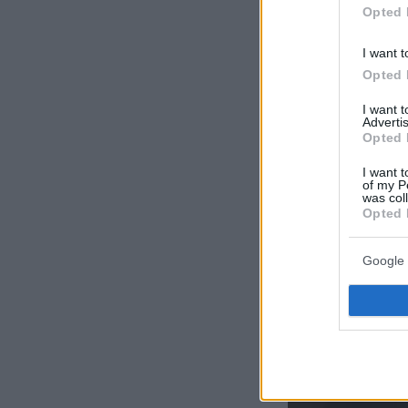
Opted 
I want t
Opted 
I want 
Advertis
Opted 
I want t
of my P
was col
Opted 
Google 