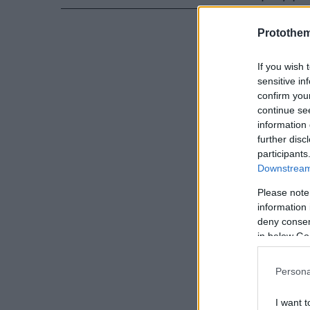
Η ομίχλη συνε
Protothe
πρωί.
If you wish 
sensitive in
Δείτε τις φωτ
confirm you
στην Αττική
continue se
information 
further disc
participants
Downstream 
Please note
information 
deny consent
in below Go
Persona
I want t