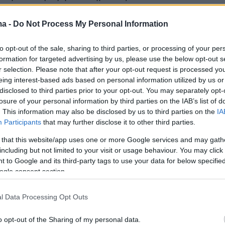
χιζόταν, μάλιστα, μέχρι και λίγο πριν τις 9 το
ma -
Do Not Process My Personal Information
to opt-out of the sale, sharing to third parties, or processing of your per
formation for targeted advertising by us, please use the below opt-out s
ογραφίες και τα σχόλια στο X για την ομίχλη
r selection. Please note that after your opt-out request is processed y
eing interest-based ads based on personal information utilized by us or
disclosed to third parties prior to your opt-out. You may separately opt-
losure of your personal information by third parties on the IAB’s list of
. This information may also be disclosed by us to third parties on the
IA
Participants
that may further disclose it to other third parties.
 that this website/app uses one or more Google services and may gath
including but not limited to your visit or usage behaviour. You may click 
 to Google and its third-party tags to use your data for below specifi
ogle consent section.
l Data Processing Opt Outs
o opt-out of the Sharing of my personal data.