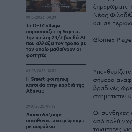
ξημερώματα 
Νέας Φιλαδέλ
30.07.2026, 09:33
και σε περιο
Το DEI College
παρουσιάζει τη Sophia.
Την πρώτη 24/7 βοηθό AI
Glomex Playe
που αλλάζει τον τρόπο με
τον οποίο μαθαίνουν οι
φοιτητές
Υπενθυμίζετα
03.08.2026, 10:56
Η Smart φοιτητική
σήμερα αναφε
κατοικία στην καρδιά της
βραδινές ώρε
Αθήνας
σχηματιστεί 
29.07.2026, 09:39
Οι συνθήκες 
Διασκεδάζουμε
υπεύθυνα, επιστρέφουμε
από πολύ νωρ
με ασφάλεια
ταχύτητες γι