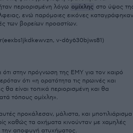
ήταν περιορισμένη λόγω
ομίχλης
στο ύψος τη
φειας, ενώ παρόμοιες εικόνες καταγράφηκα
χές των βορείων προαστίων.
r(eexbs1jkdkewvzn, v-d6y630bjws81)
ι ότι στην πρόγνωση της ΕΜΥ για τον καιρό
ρόταν ότι «η ορατότητα τις πρωινές και
ς θα είναι τοπικά περιορισμένη και θα
κατά τόπους ομίχλη».
αυτές προκάλεσαν, μάλιστα, και μποτιλιάρισμα
ίς καθώς τα οχήματα κινούνταν με χαμηλές
α την αποφυγή ατυχήματος.