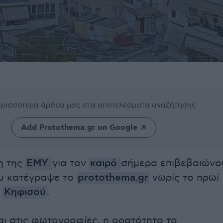
περισσότερα άρθρα μας
στα αποτελέσματα αναζήτησης
Add Protothema.gr on Google
η της
ΕΜΥ
για τον
καιρό
σήμερα επιβεβαιώνο
ου κατέγραψε το
protothema.gr
νωρίς το πρωί
ο
Κηφισού
.
ι στις φωτογραφίες, η ορατότητα τα