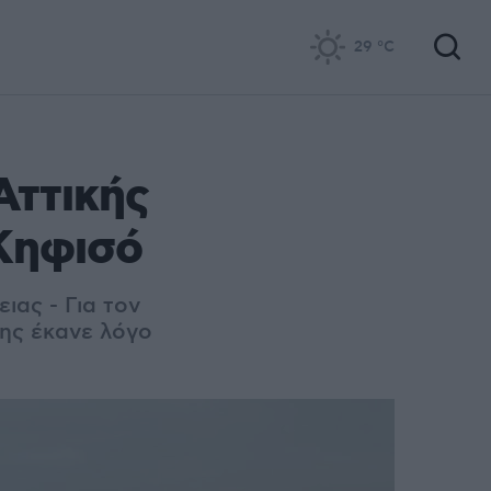
29
°C
Αττικής
 Κηφισό
ιας - Για τον
λης έκανε λόγο