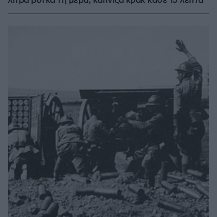
λίτρα βότκα τη μέρα, κάπνιζα κρακ κάθε 15 λεπτά