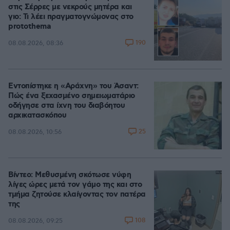
στις Σέρρες με νεκρούς μητέρα και
γιο: Τι λέει πραγματογνώμονας στο
protothema
190
08.08.2026, 08:36
Εντοπίστηκε η «Αράχνη» του Άσαντ:
Πώς ένα ξεχασμένο σημειωματάριο
οδήγησε στα ίχνη του διαβόητου
αρχικατασκόπου
25
08.08.2026, 10:56
Βίντεο: Μεθυσμένη σκότωσε νύφη
λίγες ώρες μετά τον γάμο της και στο
τμήμα ζητούσε κλαίγοντας τον πατέρα
της
108
08.08.2026, 09:25