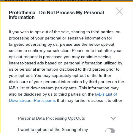
κερδίζουν αμέσως τη συμπάθεια των άλλων
πριν 29 λεπτά
Protothema -
Do Not Process My Personal
Φωτιά σε χαμηλή βλάστηση στη Σίνδο, σηκώθηκε ένα
Information
ελικόπτερο
πριν 30 λεπτά
If you wish to opt-out of the sale, sharing to third parties, or
24 ώρες στη Λιουμπλιάνα
processing of your personal or sensitive information for
targeted advertising by us, please use the below opt-out
πριν 33 λεπτά
section to confirm your selection. Please note that after your
Ασημένιο για Γιώργο Χιώτη και Απόστολο Σταύρο
opt-out request is processed you may continue seeing
Αλεξίου στο Παγκόσμιο Πρωτάθλημα Κωπηλασίας
interest-based ads based on personal information utilized by
Εφήβων-Νεανίδων στη Βουλγαρία, δείτε βίντεο
us or personal information disclosed to third parties prior to
your opt-out. You may separately opt-out of the further
ΔΕΙΤΕ ΟΛΕΣ ΤΙΣ ΕΙΔΗΣΕΙΣ
disclosure of your personal information by third parties on the
IAB’s list of downstream participants. This information may
also be disclosed by us to third parties on the
IAB’s List of
Downstream Participants
that may further disclose it to other
third parties.
ΤΑ ΠΙΟ ΔΗΜΟΦΙΛΗ
Please note that this website/app uses one or more Google
Personal Data Processing Opt Outs
services and may gather and store information including but
not limited to your visit or usage behaviour. You may click to
I want to opt-out of the Sharing of my