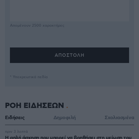
Απομένουν
2500
χαρακτήρες
* Υποχρεωτικά πεδία
ΡΟΗ ΕΙΔΗΣΕΩΝ
Ειδήσεις
Δημοφιλή
Σχολιασμένα
πριν 3 λεπτά
Η απλή άσκηση που μπορεί να βοηθήσει στη μείωση του