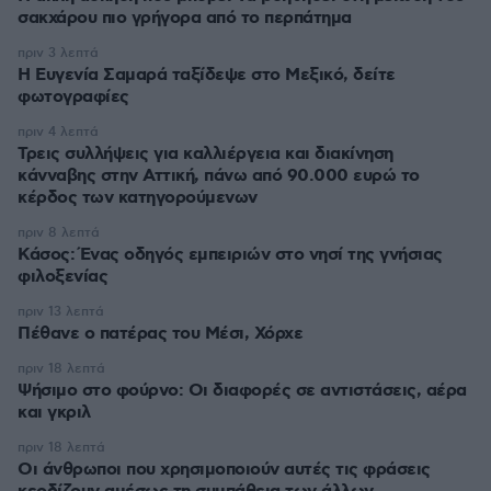
σακχάρου πιο γρήγορα από το περπάτημα
πριν 3 λεπτά
Η Ευγενία Σαμαρά ταξίδεψε στο Μεξικό, δείτε
φωτογραφίες
πριν 4 λεπτά
Τρεις συλλήψεις για καλλιέργεια και διακίνηση
κάνναβης στην Αττική, πάνω από 90.000 ευρώ το
κέρδος των κατηγορούμενων
πριν 8 λεπτά
Κάσος: Ένας οδηγός εμπειριών στο νησί της γνήσιας
φιλοξενίας
πριν 13 λεπτά
Πέθανε ο πατέρας του Μέσι, Χόρχε
πριν 18 λεπτά
Ψήσιμο στο φούρνο: Οι διαφορές σε αντιστάσεις, αέρα
και γκριλ
πριν 18 λεπτά
Οι άνθρωποι που χρησιμοποιούν αυτές τις φράσεις