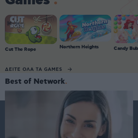
Games
Northern Heights
Candy Bub
Cut The Rope
ΔΕΙΤΕ ΟΛΑ ΤΑ GAMES
Best of Network