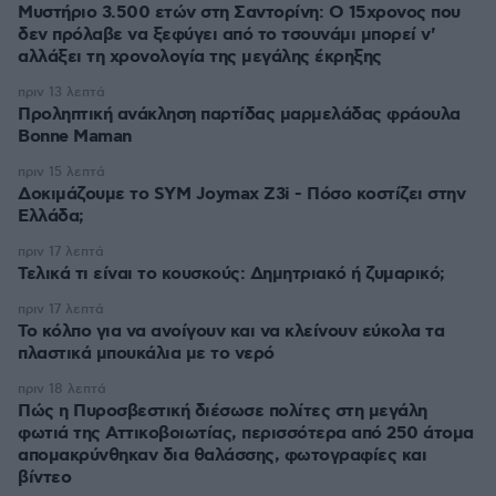
Μυστήριο 3.500 ετών στη Σαντορίνη: Ο 15χρονος που
δεν πρόλαβε να ξεφύγει από το τσουνάμι μπορεί ν'
αλλάξει τη χρονολογία της μεγάλης έκρηξης
πριν 13 λεπτά
Προληπτική ανάκληση παρτίδας μαρμελάδας φράουλα
Bonne Maman
πριν 15 λεπτά
Δοκιμάζουμε το SYM Joymax Z3i - Πόσο κοστίζει στην
Ελλάδα;
πριν 17 λεπτά
Τελικά τι είναι το κουσκούς: Δημητριακό ή ζυμαρικό;
πριν 17 λεπτά
Το κόλπο για να ανοίγουν και να κλείνουν εύκολα τα
πλαστικά μπουκάλια με το νερό
πριν 18 λεπτά
Πώς η Πυροσβεστική διέσωσε πολίτες στη μεγάλη
φωτιά της Αττικοβοιωτίας, περισσότερα από 250 άτομα
απομακρύνθηκαν δια θαλάσσης, φωτογραφίες και
βίντεο