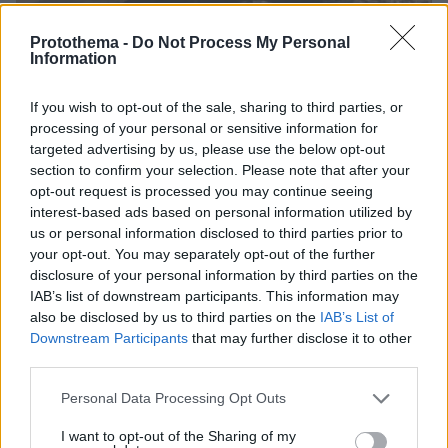
Protothema -
Do Not Process My Personal
Information
If you wish to opt-out of the sale, sharing to third parties, or
processing of your personal or sensitive information for
targeted advertising by us, please use the below opt-out
section to confirm your selection. Please note that after your
opt-out request is processed you may continue seeing
interest-based ads based on personal information utilized by
us or personal information disclosed to third parties prior to
your opt-out. You may separately opt-out of the further
disclosure of your personal information by third parties on the
23.04.2024, 06:11
IAB’s list of downstream participants. This information may
Αυξημένες συγκεντρώσεις σκόνης σήμερα, ζέστη και
also be disclosed by us to third parties on the
IAB’s List of
λασποβροχές - Τι καιρό θα κάνει το Πάσχα
Downstream Participants
that may further disclose it to other
third parties.
Thema Insights
Please note that this website/app uses one or more Google
Personal Data Processing Opt Outs
services and may gather and store information including but
not limited to your visit or usage behaviour. You may click to
I want to opt-out of the Sharing of my