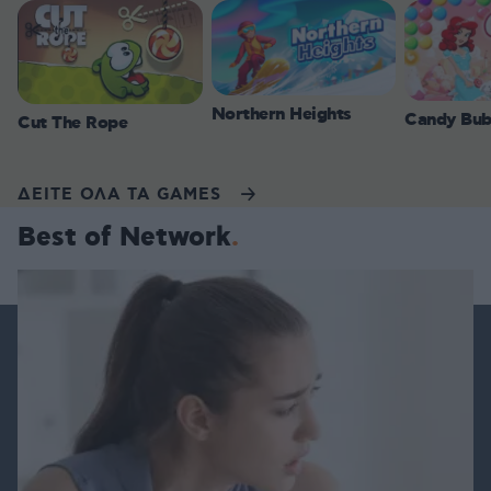
Northern Heights
Candy Bub
Cut The Rope
ΔΕΙΤΕ ΟΛΑ ΤΑ GAMES
Best of Network