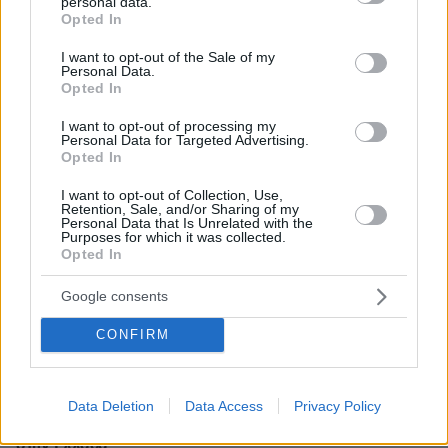
personal data.
grant or deny consent to Google and its third-party tags to
Opted In
use your data for below specified purposes in below Google
consent section.
I want to opt-out of the Sale of my
Personal Data.
Opted In
I want to opt-out of processing my
Personal Data for Targeted Advertising.
Opted In
I want to opt-out of Collection, Use,
Retention, Sale, and/or Sharing of my
Personal Data that Is Unrelated with the
Purposes for which it was collected.
Opted In
Google consents
CONFIRM
03.08.2026, 11:06
Data Deletion
Data Access
Privacy Policy
Κάτι αλλάζει στον χάρτη της πανεπιστημιακής εκπαίδευσης
στην Ελλάδα