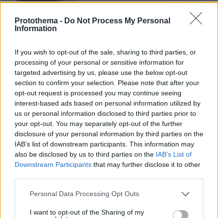
Protothema -
Do Not Process My Personal
Information
If you wish to opt-out of the sale, sharing to third parties, or
processing of your personal or sensitive information for
targeted advertising by us, please use the below opt-out
section to confirm your selection. Please note that after your
opt-out request is processed you may continue seeing
interest-based ads based on personal information utilized by
us or personal information disclosed to third parties prior to
your opt-out. You may separately opt-out of the further
disclosure of your personal information by third parties on the
IAB’s list of downstream participants. This information may
also be disclosed by us to third parties on the
IAB’s List of
Downstream Participants
that may further disclose it to other
third parties.
Please note that this website/app uses one or more Google
17.12.2025, 11:54
Personal Data Processing Opt Outs
Αναπνευστικά νοσήματα: Σχεδόν 7 εκατ. νέα
services and may gather and store information including but
περιστατικά ετησίως στην Ευρώπη – Το φορτίο στην
not limited to your visit or usage behaviour. You may click to
I want to opt-out of the Sharing of my