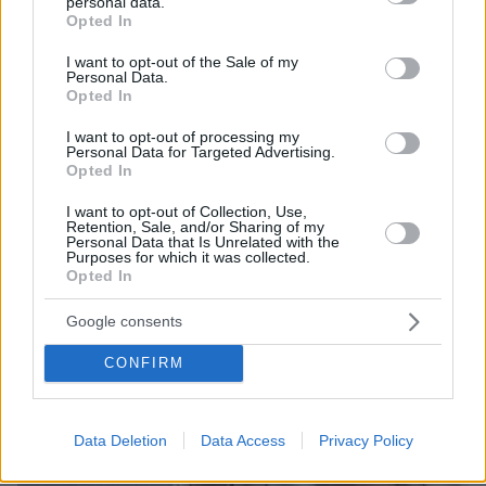
personal data.
Ελλάδα
grant or deny consent to Google and its third-party tags to
Opted In
use your data for below specified purposes in below Google
Το αυξανόμενο βάρος των χρόνιων αναπνευστικών
consent section.
I want to opt-out of the Sale of my
νοσημάτων στην Ελλάδα, τον κρίσιμο ρόλο της
Personal Data.
πρόληψης, του προσυμπτωματικού ελέγχου και των
Opted In
νέων θεραπειών παρουσιάζουν οι Έλληνες
πνευμονολόγοι στο ετήσιο 34ο Πανελλήνιο
I want to opt-out of processing my
Personal Data for Targeted Advertising.
Πνευμονολογικό Συνέδριο
Opted In
I want to opt-out of Collection, Use,
Retention, Sale, and/or Sharing of my
Personal Data that Is Unrelated with the
Purposes for which it was collected.
Opted In
Google consents
CONFIRM
Data Deletion
Data Access
Privacy Policy