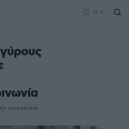
26
°C
ργύρους
ε
οινωνία
ην οικογένεια