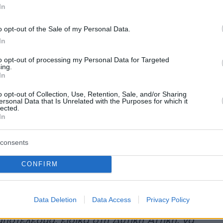
In
α όσο και στους αστυνομικούς που
 να μιλήσει ξεκάθαρα και δυνατά και ας
o opt-out of the Sale of my Personal Data.
λοι τις ευθύνες τους.
In
to opt-out of processing my Personal Data for Targeted
ό τον Προϊστάμενο της Εισαγγελίας
ing.
In
 Αθήνας -αφού πλέον δεν έχουμε λάβει τις
απαντήσεις σε σωρεία αναφορών και
o opt-out of Collection, Use, Retention, Sale, and/or Sharing
ersonal Data that Is Unrelated with the Purposes for which it
ας από τους αξιωματούχους της Ελληνικής
lected.
In
- ΝΑ ΔΙΑΤΑΞΕΙ ΚΑΤΕΠΕΙΓΟΥΣΑ ΕΡΕΥΝΑ για τ
οί ευθύνονται που:
consents
ομικά Τμήματα «λειτουργούν» με το 1/3 της
CONFIRM
νης αστυνομικής δύναμης;
Data Deletion
Data Access
Privacy Policy
μήματα Ασφαλείας δεν έχουν αστυνομική
ποτέλεσμα, ειδικά στη Δυτική Αττική, να