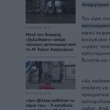
Αναργύρων
Την ώρα π
αστυνομικο
03.04.2024, 20:55
αφού εκφράζ
Μετά τον διοικητή,
οικογένεια 
«ξηλώθηκαν» ακόμα
τέσσερις αστυνομικοί από
«χρέος τόσο
το ΑΤ Αγίων Αναργύρων
αστυνομικού
δυνατά και 
«Ας καλέσει
στελέχη να 
πραγματικά 
03.04.2024, 20:55
«Δεν έβλεπα καθόλου τα
αστυφύλακες
χέρια του» - Τι κατέθεσε
χρέος. Από 