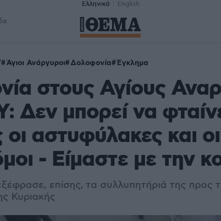
Ελληνικά
English
δα
Υ
Άγιοι Ανάργυροι
Δολοφονία
Έγκλημα
νία στους Αγίους Ανα
: Δεν μπορεί να φταίν
 οι αστυφύλακες και οι
μοι - Είμαστε με την κ
ξέφρασε, επίσης, τα συλλυπητήριά της προς τ
ης Κυριακής