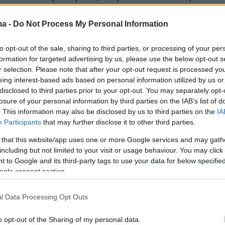
αθλος, στη Νίκαια νεκρός αστυνομικός από
στη Θεσσαλονίκη νεκρός αστυνομικός (εκτός
ma -
Do Not Process My Personal Information
σε καφετέρια, μεσοτοιχία με αστυνομική
to opt-out of the sale, sharing to third parties, or processing of your per
αι τώρα δυστυχώς στους Αγίους Αναργύρους,
formation for targeted advertising by us, please use the below opt-out s
α και μάλιστα στη είσοδο του ''σπιτιού'' μας!»
r selection. Please note that after your opt-out request is processed y
 ίδια ανακοίνωση.
eing interest-based ads based on personal information utilized by us or
disclosed to third parties prior to your opt-out. You may separately opt-
losure of your personal information by third parties on the IAB’s list of
 ανακοίνωση της ΠΟΑΣΥ:
. This information may also be disclosed by us to third parties on the
IA
Participants
that may further disclose it to other third parties.
 εκφράζει τα ειλικρινή της συλλυπητήρια στην
 that this website/app uses one or more Google services and may gath
including but not limited to your visit or usage behaviour. You may click 
της αδικοχαμένης Κυριακής που
 to Google and its third-party tags to use your data for below specifi
κε έξω από το Α.Τ. Αγίων Αναργύρων. Είναι
ogle consent section.
τι οι υπηρεσιακές παραλήψεις – ευθύνες θα
 και θα καταλογισθούν από το κ. Εισαγγελέα
l Data Processing Opt Outs
o opt-out of the Sharing of my personal data.
α, όμως, η Π.Ο.ΑΣ.Υ. έχει χρέος τόσο απέναντι