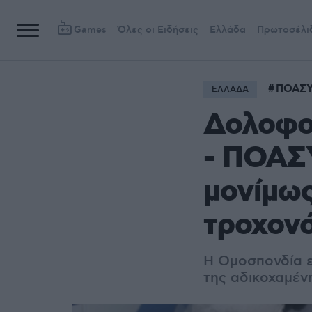
Games
Όλες οι Ειδήσεις
Ελλάδα
Πρωτοσέλι
ΠΟΑΣ
ΕΛΛΑΔΑ
Δολοφο
- ΠΟΑΣΥ
μονίμως
τροχονό
H Ομοσπονδία ε
της αδικοχαμέν