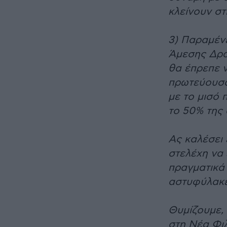
κλείνουν στ
3) Παραμένε
Άμεσης Δρά
θα έπρεπε 
πρωτεύουσα
με το μισό 
το 50% της
Ας καλέσει 
στελέχη να 
πραγματικά 
αστυφύλακες
Θυμίζουμε, 
στη Νέα Φι