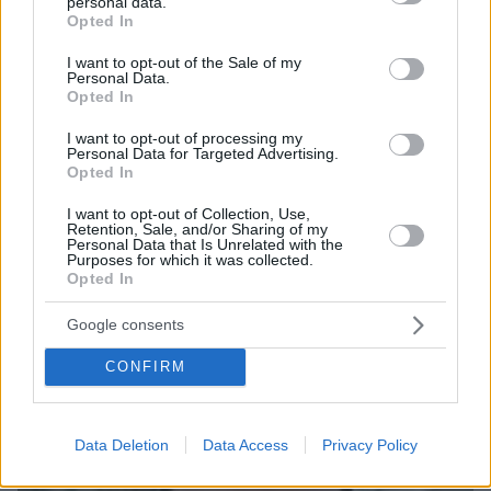
personal data.
Ο καιρός τύπου «ανεστραμμένο Π» αλλάζει τα
grant or deny consent to Google and its third-party tags to
Opted In
use your data for below specified purposes in below Google
δεδομένα πριν από την Πρωτοχρονιά - Ποιες
consent section.
I want to opt-out of the Sale of my
περιοχές θα επηρεαστούν με βροχές
Personal Data.
Opted In
I want to opt-out of processing my
protothema.gr στο Google News
Ακολουθήστε το
Personal Data for Targeted Advertising.
και μάθετε πρώτοι όλες τις ειδήσεις
Opted In
I want to opt-out of Collection, Use,
Ειδήσεις
Δείτε όλες τις τελευταίες
από την Ελλάδα
Retention, Sale, and/or Sharing of my
Personal Data that Is Unrelated with the
και τον Κόσμο, τη στιγμή που συμβαίνουν, στο
Purposes for which it was collected.
Protothema.gr
Opted In
Google consents
Σχετικά Άρθρα
CONFIRM
Data Deletion
Data Access
Privacy Policy