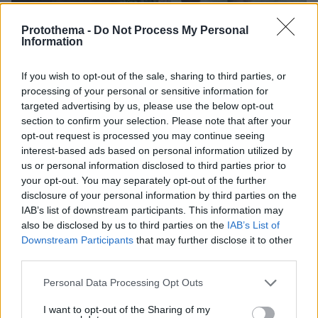
Protothema -
Do Not Process My Personal
Information
If you wish to opt-out of the sale, sharing to third parties, or
processing of your personal or sensitive information for
targeted advertising by us, please use the below opt-out
section to confirm your selection. Please note that after your
opt-out request is processed you may continue seeing
interest-based ads based on personal information utilized by
Ειδήσεις σήμερα:
us or personal information disclosed to third parties prior to
your opt-out. You may separately opt-out of the further
Τραγωδία στη Θεσσαλονίκη: Νεκρός 32χρονος
disclosure of your personal information by third parties on the
IAB’s list of downstream participants. This information may
αστυνομικός σε μπαρ - Τον μαχαίρωσε
also be disclosed by us to third parties on the
IAB’s List of
44χρονος Νορβηγός
Downstream Participants
that may further disclose it to other
third parties.
Η φάρμα του Βασίλη Καρρά: Ο παράδεισός του
Please note that this website/app uses one or more Google
Personal Data Processing Opt Outs
στο Κοκκινοχώρι και η τελευταία του κατοικία
services and may gather and store information including but
not limited to your visit or usage behaviour. You may click to
I want to opt-out of the Sharing of my