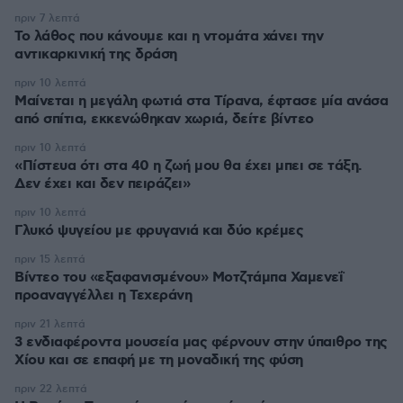
πριν 7 λεπτά
Το λάθος που κάνουμε και η ντομάτα χάνει την
αντικαρκινική της δράση
πριν 10 λεπτά
Μαίνεται η μεγάλη φωτιά στα Τίρανα, έφτασε μία ανάσα
από σπίτια, εκκενώθηκαν χωριά, δείτε βίντεο
πριν 10 λεπτά
«Πίστευα ότι στα 40 η ζωή μου θα έχει μπει σε τάξη.
Δεν έχει και δεν πειράζει»
πριν 10 λεπτά
Γλυκό ψυγείου με φρυγανιά και δύο κρέμες
πριν 15 λεπτά
Βίντεο του «εξαφανισμένου» Μοτζτάμπα Χαμενεΐ
προαναγγέλλει η Τεχεράνη
πριν 21 λεπτά
3 ενδιαφέροντα μουσεία μας φέρνουν στην ύπαιθρο της
Χίου και σε επαφή με τη μοναδική της φύση
πριν 22 λεπτά