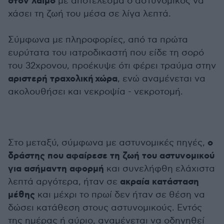
στον λαιμό
με αποτέλεσμα ο αστυνομικός να
χάσει τη ζωή του μέσα σε λίγα λεπτά.
Σύμφωνα με πληροφορίες, από τα πρώτα
ευρύτατα του ιατροδικαστή που είδε τη σορό
του 32χρονου, προέκυψε ότι φέρει τραύμα στην
αριστερή τραχολική
χώρα
, ενώ αναμένεται να
ακολουθήσει και νεκροψία - νεκροτομή.
ο
Στο μεταξύ, σύμφωνα με αστυνομικές πηγές,
δράστης που αφαίρεσε τη ζωή του αστυνομικού
για ασήμαντη αφορμή
και συνελήφθη ελάχιστα
ακραία κατάσταση
λεπτά αργότερα, ήταν σε
μέθης
και μέχρι το πρωί δεν ήταν σε θέση να
δώσει κατάθεση στους αστυνομικούς. Εντός
της ημέρας ή αύριο, αναμένεται να οδηγηθεί