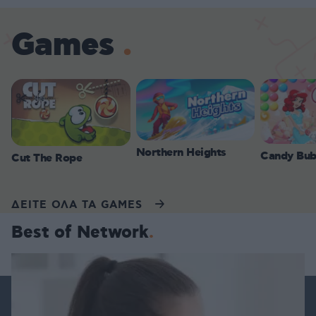
Games
Northern Heights
Candy Bub
Cut The Rope
ΔΕΙΤΕ ΟΛΑ ΤΑ GAMES
Best of Network