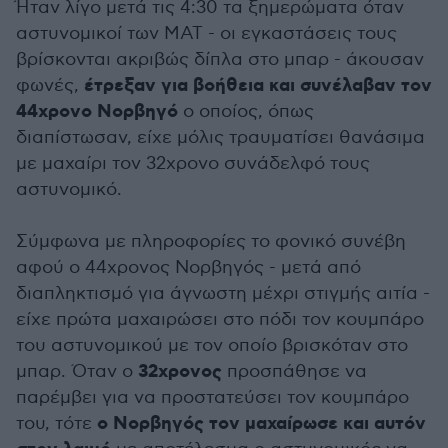
Ήταν λίγο μετά τις 4:30 τα ξημερώματα όταν
αστυνομικοί των ΜΑΤ - οι εγκαστάσεις τους
βρίσκονται ακριβώς δίπλα στο μπαρ - άκουσαν
έτρεξαν για βοήθεια και συνέλαβαν τον
φωνές,
44χρονο Νορβηγό
ο οποίος, όπως
διαπίστωσαν, είχε μόλις τραυματίσει θανάσιμα
με μαχαίρι τον 32χρονο συνάδελφό τους
αστυνομικό.
Σύμφωνα με πληροφορίες το φονικό συνέβη
αφού ο 44χρονος Νορβηγός - μετά από
διαπληκτισμό για άγνωστη μέχρι στιγμής αιτία -
είχε πρώτα μαχαιρώσει στο πόδι τον κουμπάρο
του αστυνομικού με τον οποίο βρισκόταν στο
32χρονος
μπαρ. Όταν ο
προσπάθησε να
παρέμβει για να προστατεύσει τον κουμπάρο
ο Νορβηγός τον μαχαίρωσε και αυτόν
του, τότε