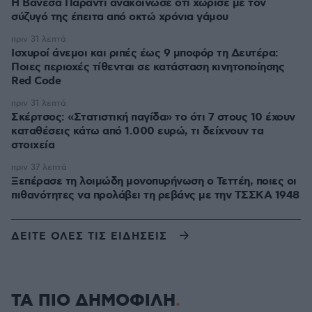
Η Βανέσα Παραντί ανακοίνωσε ότι χώρισε με τον
σύζυγό της έπειτα από οκτώ χρόνια γάμου
πριν 31 λεπτά
Ισχυροί άνεμοι και ριπές έως 9 μποφόρ τη Δευτέρα:
Ποιες περιοχές τίθενται σε κατάσταση κινητοποίησης
Red Code
πριν 31 λεπτά
Σκέρτσος: «Στατιστική παγίδα» το ότι 7 στους 10 έχουν
καταθέσεις κάτω από 1.000 ευρώ, τι δείχνουν τα
στοιχεία
πριν 37 λεπτά
Ξεπέρασε τη λοιμώδη μονοπυρήνωση ο Τεττέη, ποιες οι
πιθανότητες να προλάβει τη ρεβάνς με την ΤΣΣΚΑ 1948
ΔΕΙΤΕ ΟΛΕΣ ΤΙΣ ΕΙΔΗΣΕΙΣ
ΤΑ ΠΙΟ ΔΗΜΟΦΙΛΗ