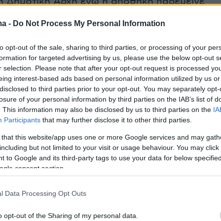
η Δημοτική Αρχή ενώ η αποθήκη παρέμεινε
 τις επόμενες μέρες μέχρι να εξαντληθεί όλο
ma -
Do Not Process My Personal Information
.
to opt-out of the sale, sharing to third parties, or processing of your per
λιάς προέβη σε αυτή την κίνηση ως
formation for targeted advertising by us, please use the below opt-out s
r selection. Please note that after your opt-out request is processed y
 για την αγάπη και τον σεβασμό που του
eing interest-based ads based on personal information utilized by us or
 αυτά τα χρόνια οι κάτοικοι του Πορτοχελίου,
disclosed to third parties prior to your opt-out. You may separately opt-
των οποίων εργάστηκαν στη βίλα του ως μέλη
losure of your personal information by third parties on the IAB’s list of
. This information may also be disclosed by us to third parties on the
IA
ικού.
Participants
that may further disclose it to other third parties.
 that this website/app uses one or more Google services and may gath
including but not limited to your visit or usage behaviour. You may click 
 to Google and its third-party tags to use your data for below specifi
ogle consent section.
l Data Processing Opt Outs
o opt-out of the Sharing of my personal data.