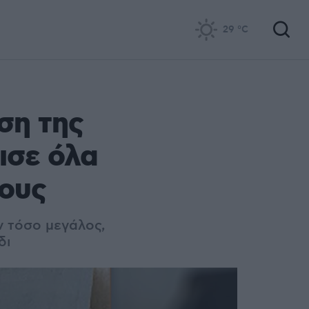
29
°C
ση της
ισε όλα
κους
ν τόσο μεγάλος,
δι