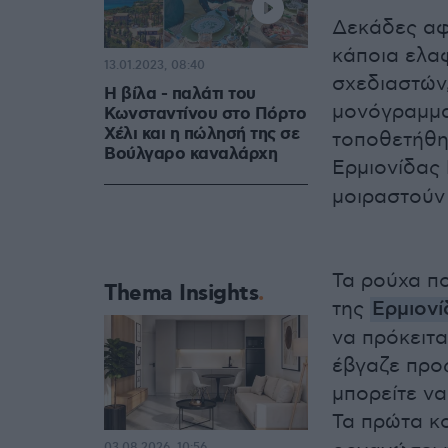
Δεκάδες αφ
κάποια ελα
13.01.2023, 08:40
σχεδιαστών
Η βίλα - παλάτι του
μονόγραμμα
Κωνσταντίνου στο Πόρτο
Χέλι και η πώλησή της σε
τοποθετήθη
Βούλγαρο καναλάρχη
Ερμιονίδας
μοιραστούν
Τα ρούχα π
Thema Insights
της
Ερμιονί
να πρόκειτ
έβγαζε προ
μπορείτε να
Τα πρώτα κο
03.08.2026, 10:56