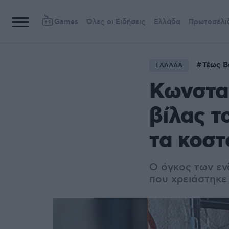
Games
Όλες οι Ειδήσεις
Ελλάδα
Πρωτοσέλι
Τέως Β
ΕΛΛΑΔΑ
Κωνσταν
βίλας τ
τα κοστ
Ο όγκος των εν
που χρειάστηκε