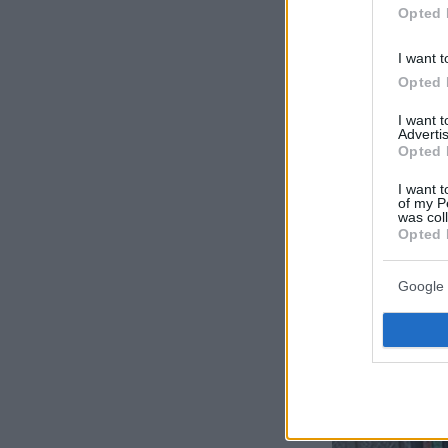
Opted 
I want t
Opted 
I want 
Advertis
Opted 
I want t
of my P
was col
Opted 
Google 