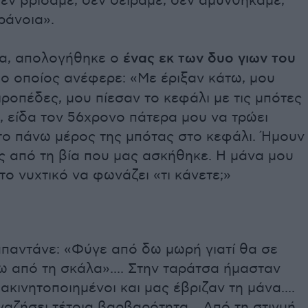
δεν βρίσαμε, δεν δείραμε, δεν αμυνθήκαμε,
αράνοια».
ια, απολογήθηκε ο
ένας εκ των δυο γιων του
, ο οποίος ανέφερε: «Με έριξαν κάτω, μου
ροπέδες, μου πίεσαν το κεφάλι με τις μπότες
 είδα τον 56χρονο πάτερα μου να τρώει
 το πάνω μέρος της μπότας στο κεφάλι. Ήμουν
ς από τη βία που μας ασκήθηκε. Η μάνα μου
το νυχτικό να φωνάζει «τι κάνετε;»
απαντάνε: «Φύγε από δω μωρή γιατί θα σε
 από τη σκάλα».... Στην ταράτσα ήμασταν
 ακινητοποιημένοι και μας έβριζαν τη μάνα....
αζήσει τέτοια βαρβαρότητα... Από τη στιγμή