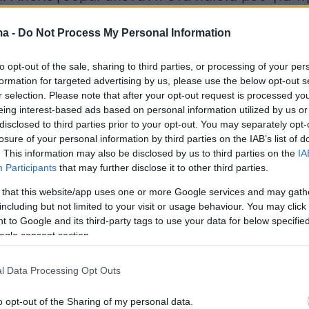
υ να ανοίγω την πόρτα στους αστυνομικούς,
ma -
Do Not Process My Personal Information
ω στην ταράτσα μου για να μας παίρνουν
ιους»
to opt-out of the sale, sharing to third parties, or processing of your per
formation for targeted advertising by us, please use the below opt-out s
ια, ο κατηγορούμενος σκηνοθέτης,
r selection. Please note that after your opt-out request is processed y
eing interest-based ads based on personal information utilized by us or
ε στα
όσα έζησε το πρωί της 18ης Δεκεμβρίου
disclosed to third parties prior to your opt-out. You may separately opt-
αναφέροντας μεταξύ άλλων τα εξής:
losure of your personal information by third parties on the IAB’s list of
από φασαρία, γινόταν χαμός, ένταση, καπνοί
. This information may also be disclosed by us to third parties on the
IA
Participants
that may further disclose it to other third parties.
σιακή και τρομακτική επιχείρηση. Οι
 είχαν έναν τροχό που τάχα μου δεν έπαιρνε
 that this website/app uses one or more Google services and may gath
including but not limited to your visit or usage behaviour. You may click 
 να μπουν από την άλλη. Πήγα να
 to Google and its third-party tags to use your data for below specifi
 το αυτοκίνητο και επιστρέφοντας είδα βροχ
ogle consent section.
μενα. Αισθανόσουν ότι οι αστυνομικοί
.
l Data Processing Opt Outs
o opt-out of the Sharing of my personal data.
το μπαλκόνι και ο γιος μου τραβούσε βίντεο