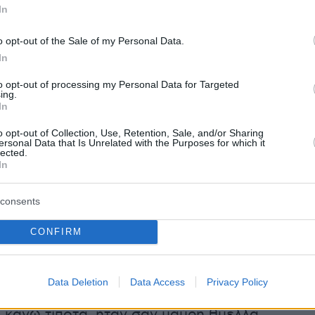
In
α ότι δεν είναι ωραίο αυτό. Ακόμα και σήμερα
ς αν τον είχα αφήσει να το τραβήξει θα είχε
o opt-out of the Sale of my Personal Data.
 εμπλοκή του με την υπόθεση.... Χτύπησε το
In
ομίζαμε θα χει τραυματιστεί αστυνομικός και
to opt-out of processing my Personal Data for Targeted
ν πού να τον ακουμπήσουν, τόσο ηλίθιος
ing.
In
ν ένας αστυνομικός σαν Ρομποκοπ, με μπογιέ
o opt-out of Collection, Use, Retention, Sale, and/or Sharing
ένταση».
ersonal Data that Is Unrelated with the Purposes for which it
lected.
In
ια, ο κατηγορούμενος κατάθεσε πως ανέβηκε
consents
α του σπιτιού του και τότε, όπως είπε,
ήρθε
CONFIRM
υς με πάνοπλους αστυνομικούς
οι οποίοι του
. Χαρακτηριστικά ανέφερε: «Φάγαμε το ξύλο
ς. Αυτοί ήταν σαν Ρομποκοπ, και με
Data Deletion
Data Access
Privacy Policy
ότι αντιστάθηκα, ότι έβρισα. Εγώ δεν
 κάνω τίποτα, ήταν σαν μαύρη θύελλα.