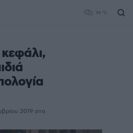
34
°C
 κεφάλι,
ιδιά
απολογία
μβρίου 2019 στο