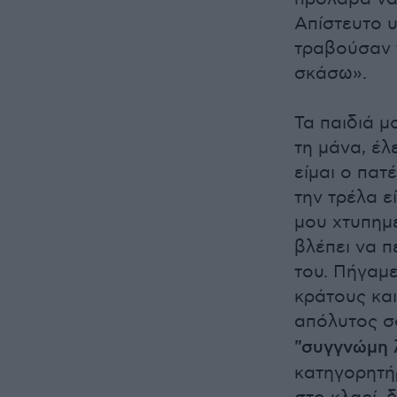
Απίστευτο υ
τραβούσαν τ
σκάσω».
Τα παιδιά μ
τη μάνα, έλε
είμαι ο πατ
την τρέλα εί
μου χτυπημέ
βλέπει να π
του. Πήγαμ
κράτους και
απόλυτος σ
"συγγνώμη 
κατηγορητήρ