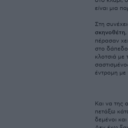
στο κλαρί, 
είναι μια π
Στη συνέχε
σκηνοθέτη
πέρασαν χει
στο δάπεδο,
κλοτσιά με
σαστισμένο
έντρομη με 
Και να της 
πετάξω κάτω
δεμένοι και
Δεν έχω ξαν