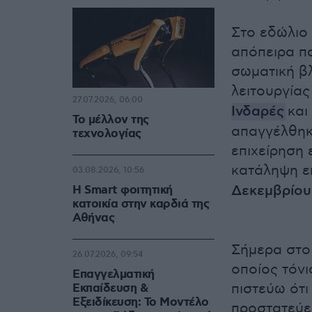
Στο εδώλιο 
απόπειρα πα
σωματική β
λειτουργία
27.07.2026, 06:00
Ινδαρές
και
Το μέλλον της
απαγγέλθηκ
τεχνολογίας
επιχείρηση
κατάληψη ε
03.08.2026, 10:56
Δεκεμβρίου
Η Smart φοιτητική
κατοικία στην καρδιά της
Αθήνας
Σήμερα στο 
26.07.2026, 09:54
οποίος τόνι
Επαγγελματική
πιστεύω ότι
Εκπαίδευση &
Εξειδίκευση: Το Mοντέλο
προστατεύει