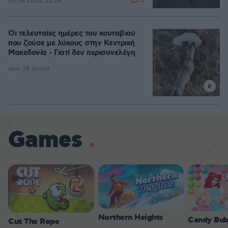
2
06.08.2026, 22:24
Οι τελευταίες ημέρες του κουταβιού
που ζούσε με λύκους στην Κεντρική
Μακεδονία - Γιατί δεν περισυνελέγη
πριν 28 λεπτά
Games
Northern Heights
Candy Bub
Cut The Rope