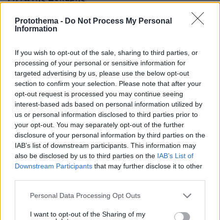
Protothema -
Do Not Process My Personal
Information
protothema.gr στο Google News
Ακολουθήστε το
και μάθετε πρώτοι όλες τις ειδήσεις
If you wish to opt-out of the sale, sharing to third parties, or
processing of your personal or sensitive information for
Ειδήσεις
Δείτε όλες τις τελευταίες
από την Ελλάδα
targeted advertising by us, please use the below opt-out
και τον Κόσμο, τη στιγμή που συμβαίνουν, στο
section to confirm your selection. Please note that after your
Protothema.gr
opt-out request is processed you may continue seeing
interest-based ads based on personal information utilized by
us or personal information disclosed to third parties prior to
Thema Insights
your opt-out. You may separately opt-out of the further
disclosure of your personal information by third parties on the
IAB’s list of downstream participants. This information may
also be disclosed by us to third parties on the
IAB’s List of
Downstream Participants
that may further disclose it to other
third parties.
Please note that this website/app uses one or more Google
Personal Data Processing Opt Outs
services and may gather and store information including but
not limited to your visit or usage behaviour. You may click to
I want to opt-out of the Sharing of my