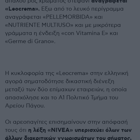
αναγράφεται
απαλού ροζ χρώματος στεφάνι
«Leocrema».
Εξω από το λευκό περίγραμμα
αναγράφεται «PELLEMORBIDA» και
«NUTRIENTE MULTIUSO» και με μικρότερα
γράμματα η ένδειξη «con Vitamina Ε» και
«Germe di Grano».
Η κυκλοφορία της «Leocrema» στην ελληνική
αγορά σηματοδότησε δικαστική διένεξη
μεταξύ των δύο επίμαχων εταιρειών, η οποία
απασχόλησε και το Α1 Πολιτικό Τμήμα του
Αρείου Πάγου.
Οι αρεοπαγίτες επισημαίνουν στην απόφασή
η λέξη «NIVEA» υπερισχύει όλων των
τους ότι
άλλων διακριτικών γνωρισμάτων του σήματος,