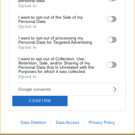
personal data.
grant or deny consent to Google and its third-party tags to
Opted In
use your data for below specified purposes in below Google
consent section.
I want to opt-out of the Sale of my
Personal Data.
Opted In
I want to opt-out of processing my
Personal Data for Targeted Advertising.
Opted In
I want to opt-out of Collection, Use,
Retention, Sale, and/or Sharing of my
Personal Data that Is Unrelated with the
Purposes for which it was collected.
Opted In
30.07.2026, 09:33
Το DEI College παρουσιάζει τη Sophia. Την πρώτη 24/7
Google consents
βοηθό AI που αλλάζει τον τρόπο με τον οποίο μαθαίνουν οι
φοιτητές
CONFIRM
03.08.2026, 10:56
Η Smart φοιτητική κατοικία στην καρδιά της Αθήνας
Data Deletion
Data Access
Privacy Policy
29.07.2026, 09:39