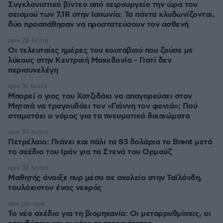
Συγκλονιστικό βίντεο από χειρουργείο την ώρα του
σεισμού των 7,1R στην Ιαπωνία: Τα πάντα κλυδωνίζονται,
δύο προσπάθησαν να προστατεύσουν τον ασθενή
πριν 28 λεπτά
Οι τελευταίες ημέρες του κουταβιού που ζούσε με
λύκους στην Κεντρική Μακεδονία - Γιατί δεν
περισυνελέγη
πριν 31 λεπτά
Μπορεί ο γιος του Χατζιδάκι να απαγορεύσει στον
Μητσιά να τραγουδάει τον «Γιάννη τον φονιά»; Πού
σταματάει ο νόμος για τα πνευματικά δικαιώματα
πριν 33 λεπτά
Πετρέλαιο: Πιάνει και πάλι τα 83 δολάρια το Brent μετά
το σχέδιο του Ιράν για τα Στενά του Ορμούζ
πριν 35 λεπτά
Μαθητής άνοιξε πυρ μέσα σε σχολείο στην Ταϊλάνδη,
τουλάχιστον ένας νεκρός
πριν μία ώρα
Το νέο σχέδιο για τη βιομηχανία: Οι μεταρρυθμίσεις, οι