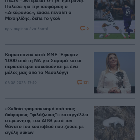
ΠΑΟΚ - Άντερλεχτ 0-1 (Β' ημίχρονο):
Παλεύει για την ισοφάριση ο
«Δικέφαλος», έχασε πέναλτι ο
Μιχαηλίδης, δείτε το γκολ
6
πριν περίπου ένα λεπτό
Καρυστιανού κατά ΜΜΕ: Έφυγαν
1.000 από τη ΝΔ για Σαμαρά και οι
περισσότεροι ασχολούνται με ένα
μέλος μας από το Μεσολόγγι
131
06.08.2026, 17:49
«Χυδαίο τραμπουκισμό από τους
διάφορους "φιλόζωους"» καταγγέλλει
ο ερευνητής του ΑΠΘ μετά τον
θάνατο του κουταβιού που ζούσε με
αγέλη λύκων