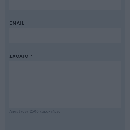
EMAIL
ΣΧΌΛΙΟ *
Απομένουν
2500
χαρακτήρες