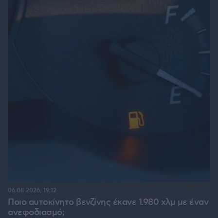
06.08.2026, 19:12
Ποιο αυτοκίνητο βενζίνης έκανε 1.980 χλμ με έναν
ανεφοδιασμό;