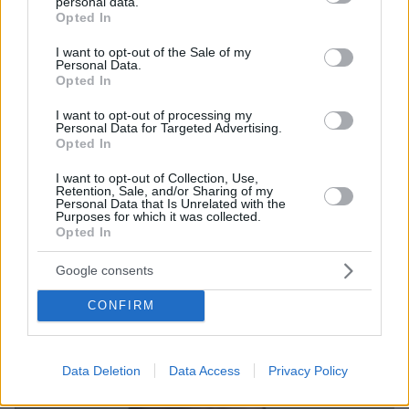
personal data.
grant or deny consent to Google and its third-party tags to
Opted In
use your data for below specified purposes in below Google
πριν 30 λεπτά
Σαλάχ: Αποθεώθηκε από 25.000 φίλους της
consent section.
I want to opt-out of the Sale of my
Τραμπζονσπόρ στο «Papara Park», βίντεο και
Personal Data.
Opted In
φωτογραφίες
πριν 31 λεπτά
I want to opt-out of processing my
Personal Data for Targeted Advertising.
Πώς έγινε η τραγωδία με την νεκρή μητέρα στα Μάλια:
Opted In
Βούτηξε για να βοηθήσει τη φίλη της και πνίγηκε, τα
παιδιά φώναζαν για βοήθεια
I want to opt-out of Collection, Use,
Retention, Sale, and/or Sharing of my
Personal Data that Is Unrelated with the
Purposes for which it was collected.
ΔΕΙΤΕ ΟΛΕΣ ΤΙΣ ΕΙΔΗΣΕΙΣ
Opted In
Google consents
ΤΑ ΠΙΟ ΔΗΜΟΦΙΛΗ
CONFIRM
Data Deletion
Data Access
Privacy Policy