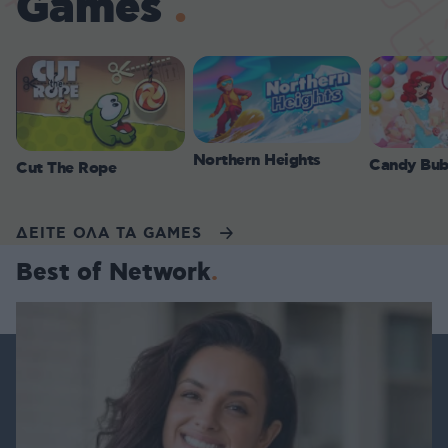
Games
Northern Heights
Candy Bub
Cut The Rope
ΔΕΙΤΕ ΟΛΑ ΤΑ GAMES
Best of Network