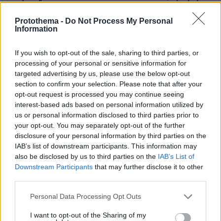
100 φορές να απαντήσει στο Κογκρέσο
Protothema -
Do Not Process My Personal
πριν 16 λεπτά
Information
Ξεκινούν τα δοκιμαστικά δρομολόγια της επέκτασης
του Μετρό Θεσσαλονίκης προς την Καλαμαριά,
«ενθαρρυντικές οι πρώτες ενδείξεις» δηλώνει ο
If you wish to opt-out of the sale, sharing to third parties, or
Ταχιάος
processing of your personal or sensitive information for
targeted advertising by us, please use the below opt-out
LIVE UPDATE
πριν 18 λεπτά
section to confirm your selection. Please note that after your
ΠΑΟΚ - Άντερλεχτ 0-1 (ημίχρονο): Παλεύει για την
opt-out request is processed you may continue seeing
ισοφάριση ο «Δικέφαλος», έχασε πέναλτι ο Μιχαηλίδης,
interest-based ads based on personal information utilized by
us or personal information disclosed to third parties prior to
your opt-out. You may separately opt-out of the further
πριν 21 λεπτά
disclosure of your personal information by third parties on the
Για πάντα στη Ρεάλ Μαδρίτης ο Βινίσιους: Yπέγραψε
IAB’s list of downstream participants. This information may
νέο συμβόλαιο έως το 2032 ο Βραζιλιάνος
also be disclosed by us to third parties on the
IAB’s List of
πριν 24 λεπτά
Downstream Participants
that may further disclose it to other
Σφουγγάτο: 8 τρόποι να το φτιάξουμε – Από το πιο
third parties.
απλό μέχρι το πιο πλούσιο
Please note that this website/app uses one or more Google
Personal Data Processing Opt Outs
πριν 24 λεπτά
services and may gather and store information including but
Ποιες είναι οι ομοιότητες και οι διαφορές ανάμεσα στις
not limited to your visit or usage behaviour. You may click to
I want to opt-out of the Sharing of my
μέλισσες και τις σφήκες