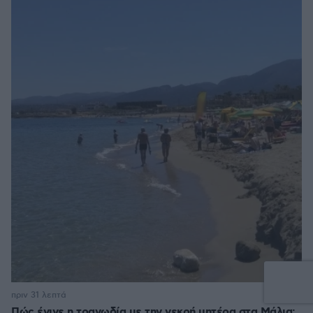
4
πριν 31 λεπτά
Πώς έγινε η τραγωδία με την νεκρή μητέρα στα Μάλια: