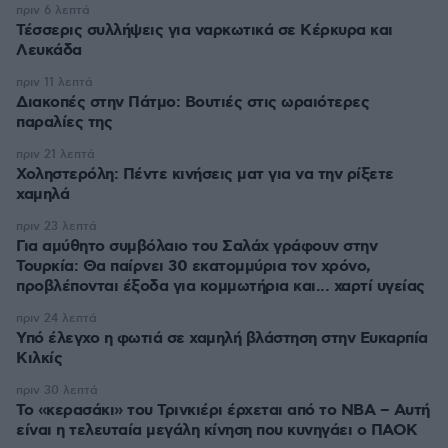
πριν 6 λεπτά
Τέσσερις συλλήψεις για ναρκωτικά σε Κέρκυρα και
Λευκάδα
πριν 11 λεπτά
Διακοπές στην Πάτμο: Βουτιές στις ωραιότερες
παραλίες της
πριν 21 λεπτά
Χοληστερόλη: Πέντε κινήσεις ματ για να την ρίξετε
χαμηλά
πριν 23 λεπτά
Για αμύθητο συμβόλαιο του Σαλάχ γράφουν στην
Τουρκία: Θα παίρνει 30 εκατομμύρια τον χρόνο,
προβλέπονται έξοδα για κομμωτήρια και... χαρτί υγείας
πριν 24 λεπτά
Υπό έλεγχο η φωτιά σε χαμηλή βλάστηση στην Ευκαρπία
Κιλκίς
πριν 30 λεπτά
Το «κερασάκι» του Τρινκιέρι έρχεται από το NBA – Αυτή
είναι η τελευταία μεγάλη κίνηση που κυνηγάει ο ΠΑΟΚ