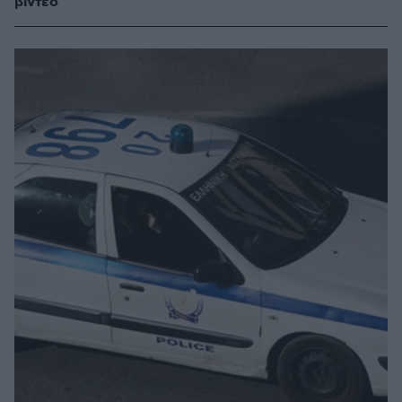
βίντεο