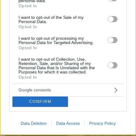
personal data.
grant or deny consent to Google and its third-party tags to
08.08.2026, 14:25
Opted In
use your data for below specified purposes in below Google
Συνέντευξη ποταμός του Χάντερ Μπάιντεν: Ο
consent section.
πατέρας μου έχει μεταστάσεις στα οστά - Έπινα 4
I want to opt-out of the Sale of my
Personal Data.
λίτρα βότκα τη μέρα, κάπνιζα κρακ κάθε 15 λεπτά
Opted In
I want to opt-out of processing my
Personal Data for Targeted Advertising.
Opted In
I want to opt-out of Collection, Use,
Retention, Sale, and/or Sharing of my
Personal Data that Is Unrelated with the
Purposes for which it was collected.
Opted In
Google consents
CONFIRM
Data Deletion
Data Access
Privacy Policy