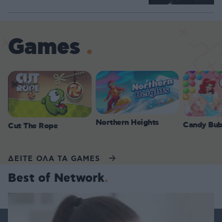
Games
Northern Heights
Candy Bub
Cut The Rope
ΔΕΙΤΕ ΟΛΑ ΤΑ GAMES
Best of Network