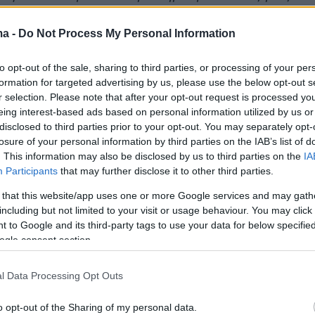
ία -και κακή εμπειρία- είναι μια αφορμή για να
ύτεροι. Να προβληματιστούμε πού φταίμε,
ma -
Do Not Process My Personal Information
ε και να προσπαθήσουμε να διορθώσουμε
to opt-out of the sale, sharing to third parties, or processing of your per
ταίμε»
, δήλωσε ο Αρχιεπίσκοπος μετά την
formation for targeted advertising by us, please use the below opt-out s
δρίαση χθες της Διαρκούς Ιεράς Συνόδου.Και
r selection. Please note that after your opt-out request is processed y
«Άλλο πράγμα η συγχώρεσις, άλλο πράγμα η
eing interest-based ads based on personal information utilized by us or
disclosed to third parties prior to your opt-out. You may separately opt-
.
losure of your personal information by third parties on the IAB’s list of
. This information may also be disclosed by us to third parties on the
IA
ε όπλο;»
Participants
that may further disclose it to other third parties.
 that this website/app uses one or more Google services and may gath
including but not limited to your visit or usage behaviour. You may click 
 to Google and its third-party tags to use your data for below specifi
ικό αυτό ανέδειξε την αδήριτη ανάγκη για
ogle consent section.
 μηχανισμού προστασίας των χώρων της
με μηχανισμούς ανίχνευσης για τα πρόσωπα
l Data Processing Opt Outs
ονται στους χώρους και προσωπικό φύλαξης.
o opt-out of the Sharing of my personal data.
ε όπλο τι θα γινόταν» είναι το ερώτημα που