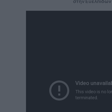
στην Ευελπίδων