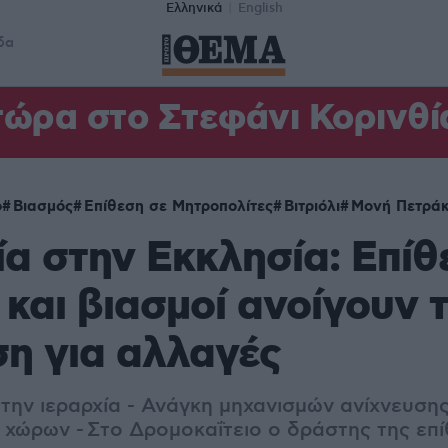
Ελληνικά
English
δα
ώρα στο Στεφάνι Κορινθία
ο
Βιασμός
Επίθεση σε Μητροπολίτες
Βιτριόλι
Μονή Πετρά
α στην Εκκλησία: Επίθ
ι και βιασμοί ανοίγουν 
η για αλλαγές
στην ιεραρχία - Ανάγκη μηχανισμών ανίχνευση
χώρων - Στο Δρομοκαΐτειο ο δράστης της επίθ