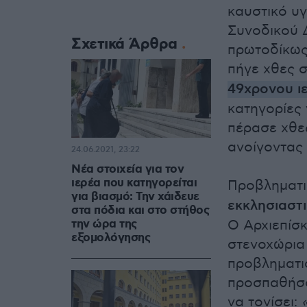
καυστικό υ
Συνοδικού Δ
Σχετικά Άρθρα
πρωτοδίκως
πήγε χθες σ
49χρονου ιε
κατηγορίες 
πέρασε χθες
ανοίγοντας
24.06.2021, 23:22
Νέα στοιχεία για τον
ιερέα που κατηγορείται
Προβληματι
για βιασμό: Την χάιδευε
εκκλησιαστι
στα πόδια και στο στήθος
την ώρα της
Ο Αρχιεπίσ
εξομολόγησης
στενοχώρια
προβληματι
προσπαθήσο
να τονίσει:
«