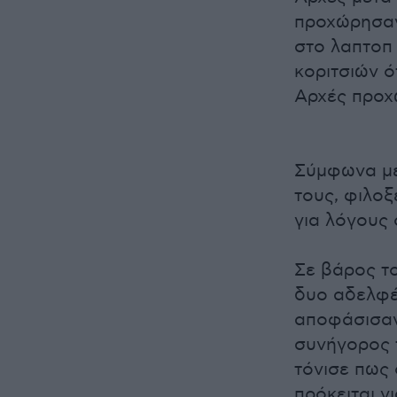
προχώρησαν 
στο λαπτοπ
κοριτσιών ό
Αρχές προχ
Σύμφωνα με 
τους, φιλοξ
για λόγους 
Σε βάρος το
δυο αδελφές
αποφάσισαν
συνήγορος 
τόνισε πως 
πρόκειται γι