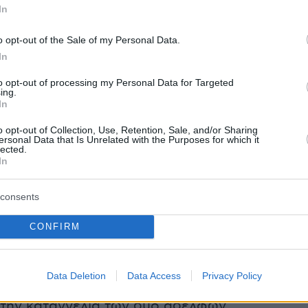
In
ησιαστικοί παράγοντες.
o opt-out of the Sale of my Personal Data.
 2 αδελφές
In
to opt-out of processing my Personal Data for Targeted
πική κοινωνία του Αγρινίου έχει προκαλέσει τ
ing.
In
ς σύλληψης ιερέα για φωτογραφίες με παιδικό
κό υλικό. Τον 49χρονο παπά από την περιοχή
o opt-out of Collection, Use, Retention, Sale, and/or Sharing
ersonal Data that Is Unrelated with the Purposes for which it
υ κατήγγειλαν χθες στην Αστυνομία δύο
lected.
In
consents
ρφές πήγαν στην Αστυνομική Διεύθυνση και
αν πως ο 49χρονος ιερέας το 2007 είχε
CONFIRM
εξουαλική πράξη με την 27χρονη, όταν εκείνη
ν ενώ η αδερφή της ανέφερε ότι και εκείνη
Data Deletion
Data Access
Privacy Policy
ί σεξουαλική παρενόχληση από τον
ιερέα
. Οι
 την καταγγελία των δύο αδελφών,