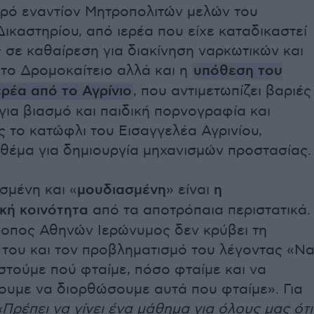
γρό εναντίον Μητροπολιτών μελών του
ικαστηρίου, από ιερέα που είχε καταδικαστεί
 σε καθαίρεση για διακίνηση ναρκωτικών και
το Δρομοκαίτειο αλλά και η
υπόθεση του
ρέα από το Αγρίνιο
, που αντιμετωπίζει βαριές
για βιασμό και παιδική πορνογραφία και
 το κατώφλι του Εισαγγελέα Αγρινίου,
 θέμα για δημιουργία μηχανισμών προστασίας.
σμένη και «
μουδιασμένη
» είναι
η
κή κοινότητα
από τα αποτρόπαια περιστατικά.
κοπος Αθηνών Ιερώνυμος δεν κρύβει τη
 του και τον προβληματισμό του λέγοντας «Ν
στούμε πού φταίμε, πόσο φταίμε και να
υμε να διορθώσουμε αυτά που φταίμε». Για
Πρέπει να γίνει ένα μάθημα για όλους μας ότι