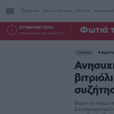
Games
Όλες οι Ειδήσεις
Ελλάδα
Πρωτοσέλι
Φωτιά τ
ΣΥΜΒΑΙΝΕΙ ΤΩΡΑ
πριν λιγότερο από ένα λεπτό
Αγρίνι
ΕΛΛΑΔΑ
Ανησυχί
βιτριόλ
συζήτησ
Βαρύ το κλίμα 
Εκκλησιαστικών 