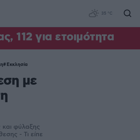
35
°C
ς, 112 για ετοιμότητα
κη
Εκκλησία
εση με
τη
ς και φύλαξης
εσης - Τι είπε