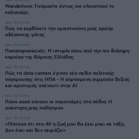
πριν 16 λεπτά
Wanderlove: Γινόμαστε όντως πιο ελκυστικοί το
καλοκαίρι;
πριν 16 λεπτά
Πώς να κερδίσετε την εμπιστοσύνη μιας πρώην
αδέσποτης γάτας
πριν 16 λεπτά
Παπαπαρασκευάς: Η ιστορία πίσω από την πιο διάσημη
καριόκα της Βόρειας Ελλάδας
πριν 18 λεπτά
Πώς τα data centers έγιναν νέο πεδίο πολιτικής
σύγκρουσης στις ΗΠΑ - Η απρόσμενη συμμαχία δεξιάς
και αριστεράς απέναντι στην AI
πριν 26 λεπτά
Πόσο κακό κάνουν οι σαγιονάρες στα πόδια; Η
απάντηση μιας ποδίατρου
πριν 34 λεπτά
«Πίστευα ότι στα 40 η ζωή μου θα έχει μπει σε τάξη.
Δεν έχει και δεν πειράζει»