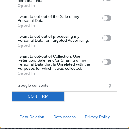
personal data.
grant or deny consent to Google and its third-party tags to
Opted In
use your data for below specified purposes in below Google
consent section.
I want to opt-out of the Sale of my
Personal Data.
Opted In
I want to opt-out of processing my
Personal Data for Targeted Advertising.
Opted In
I want to opt-out of Collection, Use,
Retention, Sale, and/or Sharing of my
Personal Data that Is Unrelated with the
Purposes for which it was collected.
Opted In
Google consents
CONFIRM
10.08.2026, 12:21
Data Deletion
Data Access
Privacy Policy
«Δεν ήταν κοντά στο παιδί και πριν έναν μήνα το
είχε αφήσει ξανά μόνο» ισχυρίζεται ο ιδιοκτήτης