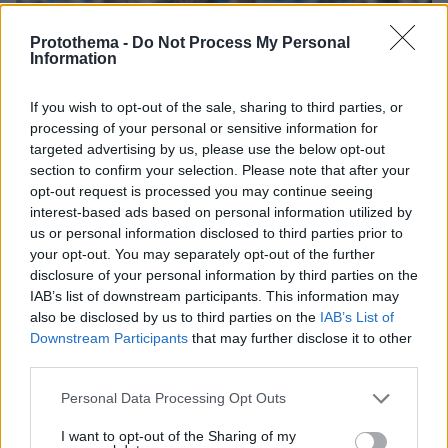
Protothema -
Do Not Process My Personal
Information
If you wish to opt-out of the sale, sharing to third parties, or
processing of your personal or sensitive information for
targeted advertising by us, please use the below opt-out
section to confirm your selection. Please note that after your
opt-out request is processed you may continue seeing
interest-based ads based on personal information utilized by
us or personal information disclosed to third parties prior to
your opt-out. You may separately opt-out of the further
disclosure of your personal information by third parties on the
IAB’s list of downstream participants. This information may
10.08.2026, 14:09
also be disclosed by us to third parties on the
IAB’s List of
Ευρωπαϊκό Πρωτάθλημα Στίβου: Στον τελικό του
Downstream Participants
that may further disclose it to other
μήκους ο Τεντόγλου με 8.26μ, δείτε βίντεο
third parties.
Please note that this website/app uses one or more Google
Personal Data Processing Opt Outs
services and may gather and store information including but
not limited to your visit or usage behaviour. You may click to
I want to opt-out of the Sharing of my