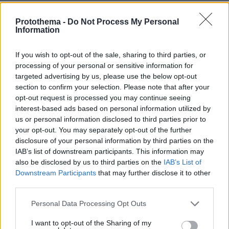
Γονικές παροχές: Οι παγίδες στις μεταφορές χρημάτων
που μπορεί να κοστίσουν σε φόρο
Protothema -
Do Not Process My Personal
Information
πριν 14 λεπτά
Συγκλονιστικό βίντεο από χειρουργείο την ώρα του
σεισμού των 7,1R στην Ιαπωνία: Τα πάντα κλυδωνίζονται,
If you wish to opt-out of the sale, sharing to third parties, or
δύο προσπάθησαν να προστατεύσουν τον ασθενή
processing of your personal or sensitive information for
targeted advertising by us, please use the below opt-out
πριν 20 λεπτά
section to confirm your selection. Please note that after your
Οι τελευταίες ημέρες του κουταβιού που ζούσε με
opt-out request is processed you may continue seeing
λύκους στην Κεντρική Μακεδονία - Γιατί δεν
interest-based ads based on personal information utilized by
περισυνελέγη
us or personal information disclosed to third parties prior to
πριν 23 λεπτά
your opt-out. You may separately opt-out of the further
Μπορεί ο γιος του Χατζιδάκι να απαγορεύσει στον
disclosure of your personal information by third parties on the
Μητσιά να τραγουδάει τον «Γιάννη τον φονιά»; Πού
IAB’s list of downstream participants. This information may
σταματάει ο νόμος για τα πνευματικά δικαιώματα
also be disclosed by us to third parties on the
IAB’s List of
Downstream Participants
that may further disclose it to other
πριν 25 λεπτά
Πετρέλαιο: Πιάνει και πάλι τα 83 δολάρια το Brent μετά
third parties.
το σχέδιο του Ιράν για τα Στενά του Ορμούζ
Please note that this website/app uses one or more Google
Personal Data Processing Opt Outs
πριν 27 λεπτά
services and may gather and store information including but
Μαθητής άνοιξε πυρ μέσα σε σχολείο στην Ταϊλάνδη,
not limited to your visit or usage behaviour. You may click to
I want to opt-out of the Sharing of my