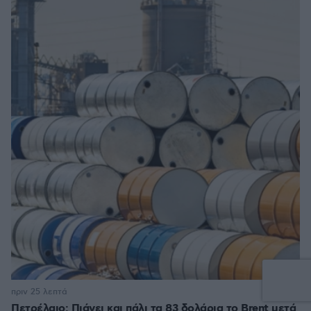
πριν 25 λεπτά
Πετρέλαιο: Πιάνει και πάλι τα 83 δολάρια το Brent μετά