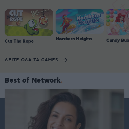
Northern Heights
Candy Bub
Cut The Rope
ΔΕΙΤΕ ΟΛΑ ΤΑ GAMES
Best of Network