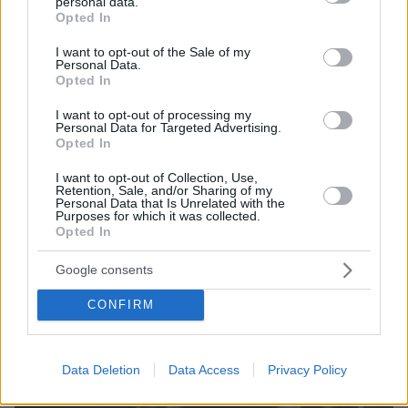
τουλάχιστον ένας νεκρός
personal data.
grant or deny consent to Google and its third-party tags to
Opted In
use your data for below specified purposes in below Google
πριν 45 λεπτά
consent section.
Το νέο σχέδιο για τη βιομηχανία: Οι μεταρρυθμίσεις, οι
I want to opt-out of the Sale of my
Personal Data.
επενδύσεις και οι νέες προτεραιότητες
Opted In
πριν 45 λεπτά
«Δεν το πιστεύουμε», λένε οι Αμερικανοί που
I want to opt-out of processing my
Personal Data for Targeted Advertising.
υιοθέτησαν τον Αφγανό στη Λέσβο - Η αρχική εκδοχή
Opted In
για το φονικό στην Κυψέλη και η σιωπή στην απολογία
I want to opt-out of Collection, Use,
Retention, Sale, and/or Sharing of my
Personal Data that Is Unrelated with the
ΔΕΙΤΕ ΟΛΕΣ ΤΙΣ ΕΙΔΗΣΕΙΣ
Purposes for which it was collected.
Opted In
Google consents
ΤΑ ΠΙΟ ΔΗΜΟΦΙΛΗ
CONFIRM
Data Deletion
Data Access
Privacy Policy