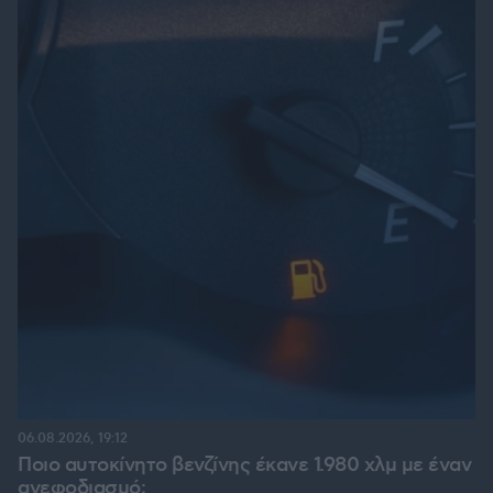
06.08.2026, 19:12
Ποιο αυτοκίνητο βενζίνης έκανε 1.980 χλμ με έναν
ανεφοδιασμό;