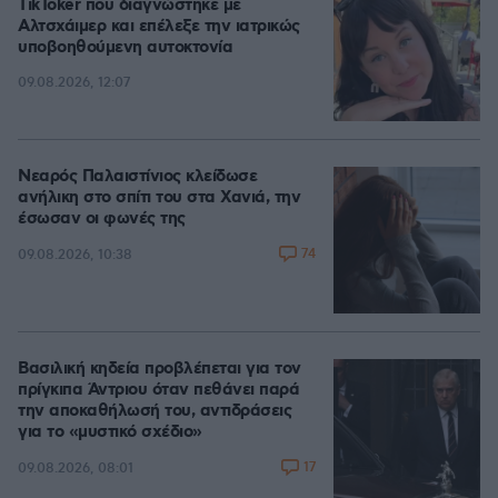
TikToker που διαγνώστηκε με
Αλτσχάιμερ και επέλεξε την ιατρικώς
υποβοηθούμενη αυτοκτονία
09.08.2026, 12:07
Νεαρός Παλαιστίνιος κλείδωσε
ανήλικη στο σπίτι του στα Χανιά, την
έσωσαν οι φωνές της
74
09.08.2026, 10:38
Βασιλική κηδεία προβλέπεται για τον
πρίγκιπα Άντριου όταν πεθάνει παρά
την αποκαθήλωσή του, αντιδράσεις
για το «μυστικό σχέδιο»
17
09.08.2026, 08:01