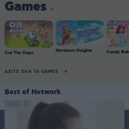
Games
Northern Heights
Candy Bub
Cut The Rope
ΔΕΙΤΕ ΟΛΑ ΤΑ GAMES
Best of Network