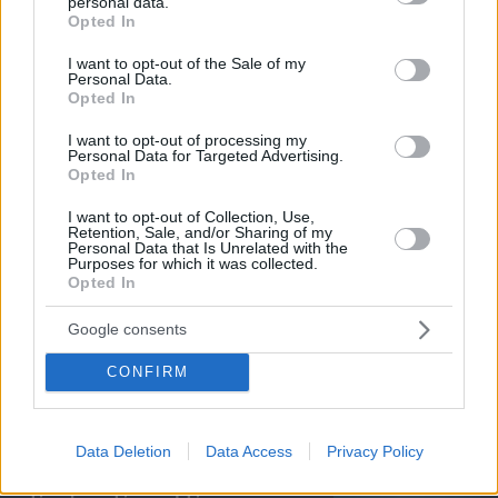
personal data.
grant or deny consent to Google and its third-party tags to
Opted In
use your data for below specified purposes in below Google
consent section.
Διασκεδάζουμε υπεύθυνα,
I want to opt-out of the Sale of my
Personal Data.
επιστρέφουμε με ασφάλεια
Opted In
29.07.2026, 09:39
I want to opt-out of processing my
Personal Data for Targeted Advertising.
Opted In
I want to opt-out of Collection, Use,
Retention, Sale, and/or Sharing of my
Personal Data that Is Unrelated with the
Κίνα: Σήκωσαν τσιμεντένιο μπλοκ
Purposes for which it was collected.
1.540 τόνων για νέο λιμενικό έργο –
Opted In
Θα κατασκευαστούν 75 για έως 72
πλοία
Google consents
08.08.2026, 21:24
CONFIRM
Χώρα προσφέρει «χρυσά διαβατήρια»
Data Deletion
Data Access
Privacy Policy
80.000 ευρώ για την καταπολέμηση
της κλιματικής αλλαγής: Πάνω από 85