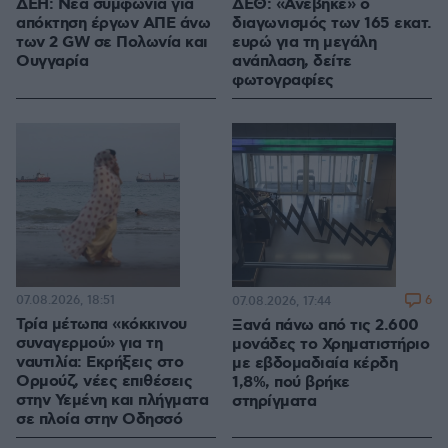
ΔΕΗ: Νέα συμφωνία για
ΔΕΘ: «Ανέβηκε» ο
απόκτηση έργων ΑΠΕ άνω
διαγωνισμός των 165 εκατ.
των 2 GW σε Πολωνία και
ευρώ για τη μεγάλη
Ουγγαρία
ανάπλαση, δείτε
φωτογραφίες
07.08.2026, 18:51
6
07.08.2026, 17:44
Τρία μέτωπα «κόκκινου
Ξανά πάνω από τις 2.600
συναγερμού» για τη
μονάδες το Χρηματιστήριο
ναυτιλία: Εκρήξεις στο
με εβδομαδιαία κέρδη
Ορμούζ, νέες επιθέσεις
1,8%, πού βρήκε
στην Υεμένη και πλήγματα
στηρίγματα
σε πλοία στην Οδησσό