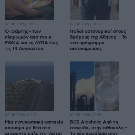
08.08.2026, 10:21
08.08.2026, 10:18
Ο «χάρτης» των
Ιταλοί αστυνομικοί στους
πληρωμών από τον e-
δρόμους της Αθήνας – Το
ΕΦΚΑ και τη ΔΥΠΑ έως
νέο πρόγραμμα
τις 14 Αυγούστου
αστυνόμευσης
08.08.2026, 09:21
08.08.2026, 09:19
Μια εντυπωσιακή κατοικία-
BGS Alcohols: Από τη
κόσμημα με θέα στο
σταφίδα, στην αιθανόλη –
απέραντο μπλε της νότιας
Το νέο κεφάλαιο μιας