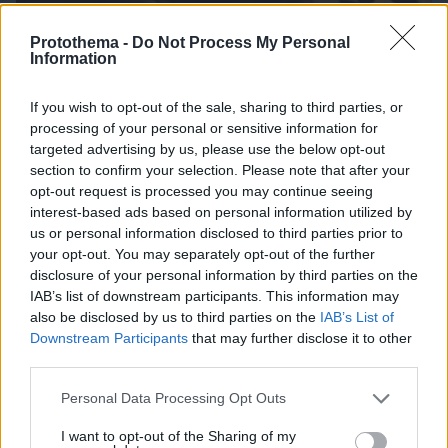
Protothema -
Do Not Process My Personal
09.08.2026, 12:30
Information
Τα ζώδια που πετυχαίνουν όταν δεν ακολουθούν
την παραδοσιακή επαγγελματική πορεία
If you wish to opt-out of the sale, sharing to third parties, or
processing of your personal or sensitive information for
targeted advertising by us, please use the below opt-out
Τα spa της ελληνικής φύσης: Παραλίες
section to confirm your selection. Please note that after your
με ιαματικά νερά στην Ελλάδα για
opt-out request is processed you may continue seeing
αναζωογονητικές βουτιές
interest-based ads based on personal information utilized by
08.08.2026, 13:41
us or personal information disclosed to third parties prior to
your opt-out. You may separately opt-out of the further
disclosure of your personal information by third parties on the
IAB’s list of downstream participants. This information may
also be disclosed by us to third parties on the
IAB’s List of
Η Smart φοιτητική κατοικία στην
Downstream Participants
that may further disclose it to other
καρδιά της Αθήνας
third parties.
03.08.2026, 10:56
Please note that this website/app uses one or more Google
Personal Data Processing Opt Outs
services and may gather and store information including but
not limited to your visit or usage behaviour. You may click to
I want to opt-out of the Sharing of my