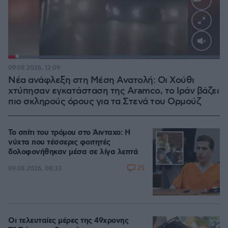
Loaded
:
100.00%
09.08.2026, 12:09
Νέα ανάφλεξη στη Μέση Ανατολή: Οι Χούθι
χτύπησαν εγκατάσταση της Aramco, το Ιράν βάζει
πιο σκληρούς όρους για τα Στενά του Ορμούζ
Το σπίτι του τρόμου στο Άινταχο: Η
νύχτα που τέσσερις φοιτητές
δολοφονήθηκαν μέσα σε λίγα λεπτά
25
09.08.2026, 08:33
Οι τελευταίες μέρες της 49χρονης