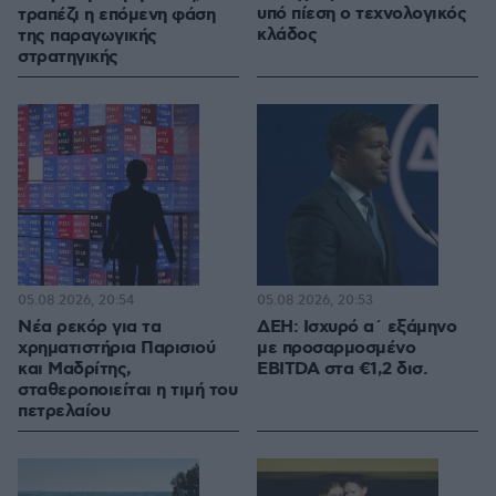
υπό πίεση ο τεχνολογικός
τραπέζι η επόμενη φάση
κλάδος
της παραγωγικής
στρατηγικής
05.08.2026, 20:54
05.08.2026, 20:53
Νέα ρεκόρ για τα
ΔΕΗ: Ισχυρό α΄ εξάμηνο
χρηματιστήρια Παρισιού
με προσαρμοσμένο
και Μαδρίτης,
EBITDA στα €1,2 δισ.
σταθεροποιείται η τιμή του
πετρελαίου