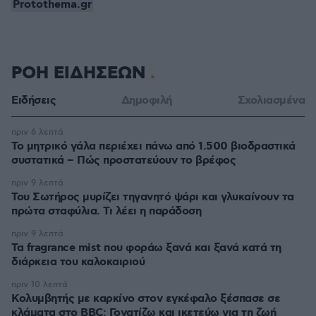
Protothema.gr
ΡΟΗ ΕΙΔΗΣΕΩΝ
Ειδήσεις
Δημοφιλή
Σχολιασμένα
πριν 6 λεπτά
Το μητρικό γάλα περιέχει πάνω από 1.500 βιοδραστικά
συστατικά – Πώς προστατεύουν το βρέφος
πριν 9 λεπτά
Του Σωτήρος μυρίζει τηγανητό ψάρι και γλυκαίνουν τα
πρώτα σταφύλια. Τι λέει η παράδοση
πριν 9 λεπτά
Τα fragrance mist που φοράω ξανά και ξανά κατά τη
διάρκεια του καλοκαιριού
πριν 10 λεπτά
Κολυμβητής με καρκίνο στον εγκέφαλο ξέσπασε σε
κλάματα στο BBC: Γονατίζω και ικετεύω για τη ζωή