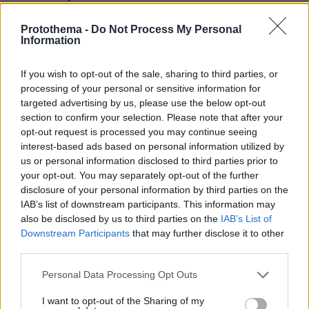
Protothema -
Do Not Process My Personal
Information
ΔΕΙΤΕ ΟΛΑ ΤΑ GAMES
If you wish to opt-out of the sale, sharing to third parties, or
Best of Network
processing of your personal or sensitive information for
targeted advertising by us, please use the below opt-out
section to confirm your selection. Please note that after your
opt-out request is processed you may continue seeing
interest-based ads based on personal information utilized by
us or personal information disclosed to third parties prior to
your opt-out. You may separately opt-out of the further
disclosure of your personal information by third parties on the
IAB’s list of downstream participants. This information may
also be disclosed by us to third parties on the
IAB’s List of
Downstream Participants
that may further disclose it to other
third parties.
Please note that this website/app uses one or more Google
Personal Data Processing Opt Outs
services and may gather and store information including but
not limited to your visit or usage behaviour. You may click to
I want to opt-out of the Sharing of my