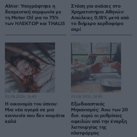
Aktor: Υπογράφτηκε η
Στάση για ανάσες στο
δεσμευτική συμφωνία με
Χρηματιστήριο Αθηνών:
τη Motor Oil για το 75%
Απώλειες 0,18% μετά από
των ΗΛΕΚΤΩΡ και THALIS
το διήμερο κερδοφόρο
σερί
05.08.2026, 16:40
05.08.2026, 14:40
Η οικονομία του ύπνου:
Εξωδικαστικός
Μια νέα αγορά σε μια
Μηχανισμός: Άνω των 20
κοινωνία που δεν κοιμάται
δισ. ευρώ οι ρυθμίσεις
καλά
οφειλών από την έναρξη
λειτουργίας της
πλατφόρμας