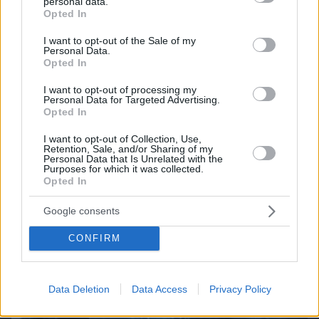
personal data.
grant or deny consent to Google and its third-party tags to
Opted In
use your data for below specified purposes in below Google
consent section.
I want to opt-out of the Sale of my
Personal Data.
Opted In
I want to opt-out of processing my
Personal Data for Targeted Advertising.
06.08.2026, 08:01
Opted In
Τα φρούτα που επιλέγουν 4 ενδοκρινολόγοι για
καλύτερο έλεγχο του σακχάρου – Το ένα μειώνει
I want to opt-out of Collection, Use,
Retention, Sale, and/or Sharing of my
το λίπος στην κοιλιά
Personal Data that Is Unrelated with the
Purposes for which it was collected.
Opted In
Google consents
CONFIRM
Data Deletion
Data Access
Privacy Policy