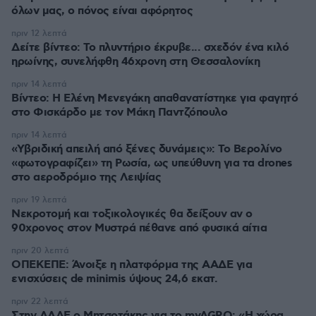
όλων μας, ο πόνος είναι αφόρητος
πριν 12 λεπτά
Δείτε βίντεο: Το πλυντήριο έκρυβε... σχεδόν ένα κιλό
ηρωίνης, συνελήφθη 46χρονη στη Θεσσαλονίκη
πριν 14 λεπτά
Βίντεο: Η Ελένη Μενεγάκη απαθανατίστηκε για φαγητό
στο Φισκάρδο με τον Μάκη Παντζόπουλο
πριν 14 λεπτά
«Υβριδική απειλή από ξένες δυνάμεις»: Το Βερολίνο
«φωτογραφίζει» τη Ρωσία, ως υπεύθυνη για τα drones
στο αεροδρόμιο της Λειψίας
πριν 19 λεπτά
Νεκροτομή και τοξικολογικές θα δείξουν αν ο
90χρονος στον Μυστρά πέθανε από φυσικά αίτια
πριν 20 λεπτά
ΟΠΕΚΕΠΕ: Άνοιξε η πλατφόρμα της ΑΑΔΕ για
ενισχύσεις de minimis ύψους 24,6 εκατ.
πριν 22 λεπτά
Στην ΑΑΔΕ ο Μητσοτάκης για το myAGRO: «Η χώρα