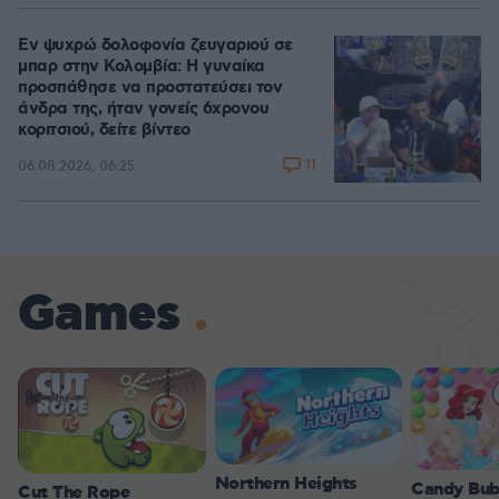
Εν ψυχρώ δολοφονία ζευγαριού σε
μπαρ στην Κολομβία: Η γυναίκα
προσπάθησε να προστατεύσει τον
άνδρα της, ήταν γονείς 6χρονου
κοριτσιού, δείτε βίντεο
11
06.08.2026, 06:25
Games
Northern Heights
Candy Bub
Cut The Rope