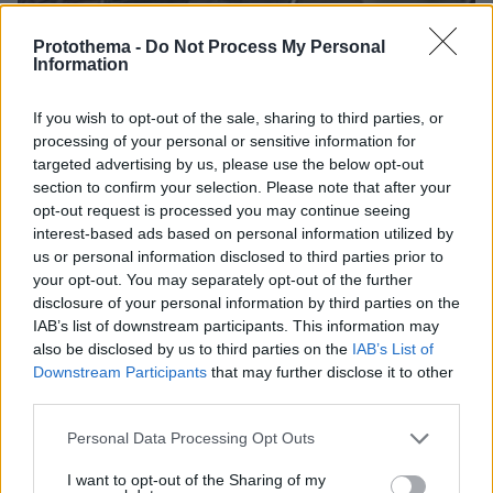
Protothema -
Do Not Process My Personal
Information
If you wish to opt-out of the sale, sharing to third parties, or
processing of your personal or sensitive information for
targeted advertising by us, please use the below opt-out
section to confirm your selection. Please note that after your
opt-out request is processed you may continue seeing
interest-based ads based on personal information utilized by
us or personal information disclosed to third parties prior to
your opt-out. You may separately opt-out of the further
disclosure of your personal information by third parties on the
IAB’s list of downstream participants. This information may
07.08.2026, 18:22
also be disclosed by us to third parties on the
IAB’s List of
«Πόσα θέλεις για το κορίτσι;»: Τουρίστας στην
Downstream Participants
that may further disclose it to other
Κρήτη ζητά... τιμή για να ασελγήσει σε ανήλικη, τι
third parties.
καταγγέλλει ο ιδιοκτήτης επιχείρησης
Please note that this website/app uses one or more Google
Personal Data Processing Opt Outs
services and may gather and store information including but
not limited to your visit or usage behaviour. You may click to
I want to opt-out of the Sharing of my