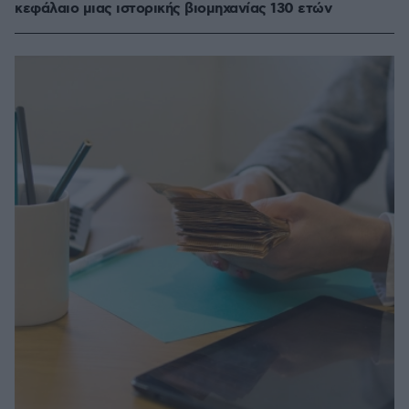
κεφάλαιο μιας ιστορικής βιομηχανίας 130 ετών