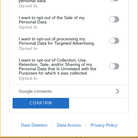
personal data.
grant or deny consent to Google and its third-party tags to
Opted In
use your data for below specified purposes in below Google
consent section.
I want to opt-out of the Sale of my
Personal Data.
Opted In
I want to opt-out of processing my
Personal Data for Targeted Advertising.
Opted In
I want to opt-out of Collection, Use,
Retention, Sale, and/or Sharing of my
Personal Data that Is Unrelated with the
Purposes for which it was collected.
Opted In
Google consents
CONFIRM
Data Deletion
Data Access
Privacy Policy
08.08.2026, 08:36
Καρέ-καρέ η ανάλυση του τροχαίου στις Σέρρες