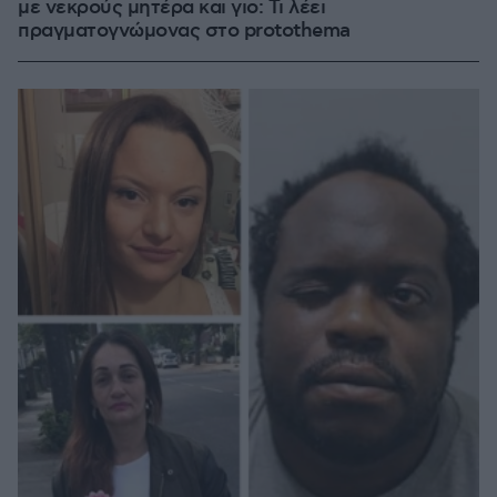
με νεκρούς μητέρα και γιο: Τι λέει
πραγματογνώμονας στο protothema