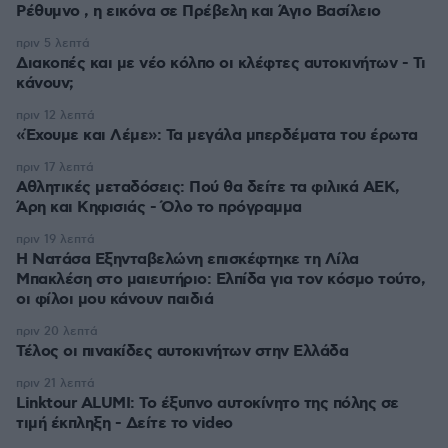
Ρέθυμνο , η εικόνα σε Πρέβελη και Άγιο Βασίλειο
πριν 5 λεπτά
Διακοπές και με νέο κόλπο οι κλέφτες αυτοκινήτων - Τι
κάνουν;
πριν 12 λεπτά
«Έχουμε και Λέμε»: Τα μεγάλα μπερδέματα του έρωτα
πριν 17 λεπτά
Αθλητικές μεταδόσεις: Πού θα δείτε τα φιλικά ΑΕΚ,
Άρη και Κηφισιάς - Όλο το πρόγραμμα
πριν 19 λεπτά
Η Νατάσα Εξηνταβελώνη επισκέφτηκε τη Λίλα
Μπακλέση στο μαιευτήριο: Ελπίδα για τον κόσμο τούτο,
οι φίλοι μου κάνουν παιδιά
πριν 20 λεπτά
Τέλος οι πινακίδες αυτοκινήτων στην Ελλάδα
πριν 21 λεπτά
Linktour ALUMI: Το έξυπνο αυτοκίνητο της πόλης σε
τιμή έκπληξη - Δείτε το video