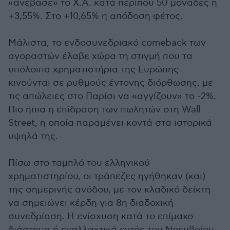
«ανέβασε» το Χ.Α. κατά περίπου 50 μονάδες ή
+3,55%. Στο +10,65% η απόδοση φέτος.
Μάλιστα, το ενδοσυνεδριακό comeback των
αγοραστών έλαβε χώρα τη στιγμή που τα
υπόλοιπα χρηματιστήρια της Ευρώπης
κινούνται σε ρυθμούς έντονης διόρθωσης, με
τις απώλειες στο Παρίσι να «αγγίζουν» το -2%.
Πιο ήπια η επίδραση των πωλητών στη Wall
Street, η οποία παραμένει κοντά στα ιστορικά
υψηλά της.
Πίσω στο ταμπλό του ελληνικού
χρηματιστηρίου, οι τράπεζες ηγήθηκαν (και)
της σημερινής ανόδου, με τον κλαδικό δείκτη
να σημειώνει κέρδη για 8η διαδοχική
συνεδρίαση. Η ενίσχυση κατά το επίμαχο
διάστημα ή εναλλακτικά εντός του Νοεμβρίου