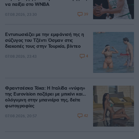
να παίξει στο WNBA
39
07.08.2026, 23:30
Εντυπωσιάζει με την εμφάνισή της η
σύζυγος του Τζέντι Όσμαν στις
διακοπές τους στην Τουρκία, βίντεο
4
07.08.2026, 23:43
Φραντσέσκα Τόκα: Η Ιταλίδα «νύφη»
της Eurovision ποζάρει με μπικίνι και...
ολόγυμνη στην μπανιέρα της, δείτε
φωτογραφίες
42
07.08.2026, 20:57