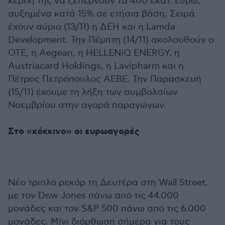
κέρδη της να ξεπερνούν τα 400 εκατ. ευρώ,
αυξημένα κατά 15% σε ετήσια βάση. Σειρά
έχουν αύριο (13/11) η ΔΕΗ και η Lamda
Development. Την Πέμπτη (14/11) ακολουθούν ο
ΟΤΕ, η Aegean, η HELLENiQ ENERGY, η
Austriacard Holdings, η Lavipharm και η
Πέτρος Πετρόπουλος ΑΕΒΕ. Την Παρασκευή
(15/11) έχουμε τη λήξη των συμβολαίων
Νοεμβρίου στην αγορά παραγώγων.
Στο «κόκκινο» οι ευρωαγορές
Νέο τριπλό ρεκόρ τη Δευτέρα στη Wall Street,
με τον Dow Jones πάνω από τις 44.000
μονάδες και τον S&P 500 πάνω από τις 6.000
μονάδες. Μίνι διόρθωση σήμερα για τους