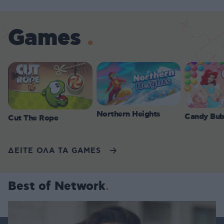
Games
Northern Heights
Candy Bub
Cut The Rope
ΔΕΙΤΕ ΟΛΑ ΤΑ GAMES
Best of Network