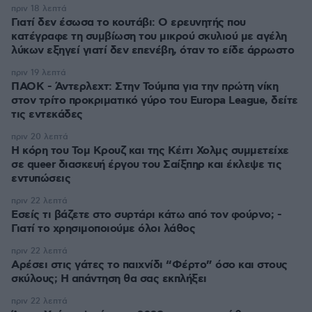
πριν 18 λεπτά
Γιατί δεν έσωσα το κουτάβι: Ο ερευνητής που
κατέγραφε τη συμβίωση του μικρού σκυλιού με αγέλη
λύκων εξηγεί γιατί δεν επενέβη, όταν το είδε άρρωστο
πριν 19 λεπτά
ΠΑΟΚ - Άντερλεχτ: Στην Τούμπα για την πρώτη νίκη
στον τρίτο προκριματικό γύρο του Europa League, δείτε
τις εντεκάδες
πριν 20 λεπτά
Η κόρη του Τομ Κρουζ και της Κέιτι Χολμς συμμετείχε
σε queer διασκευή έργου του Σαίξπηρ και έκλεψε τις
εντυπώσεις
πριν 22 λεπτά
Εσείς τι βάζετε στο συρτάρι κάτω από τον φούρνο; -
Γιατί το χρησιμοποιούμε όλοι λάθος
πριν 22 λεπτά
Αρέσει στις γάτες το παιχνίδι “Φέρτο” όσο και στους
σκύλους; Η απάντηση θα σας εκπλήξει
πριν 22 λεπτά