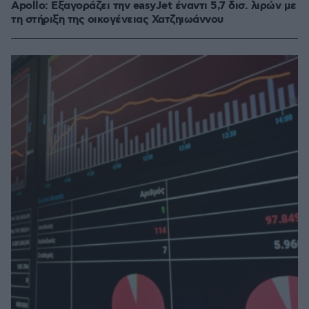
Apollo: Εξαγοράζει την easyJet έναντι 5,7 δισ. λιρών με
τη στήριξη της οικογένειας Χατζηιωάννου