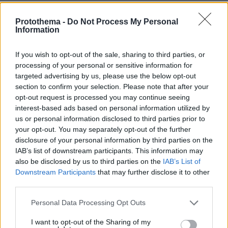
Δημήτρης Ξανθάκης: Η γνήσια λαϊκή
Protothema -
Do Not Process My Personal
φωνή, οι συνεργασίες, τα κορυφαία
Information
του τραγούδια, γιατί δεν έκανε
καριέρα σε μεγάλες πίστες
If you wish to opt-out of the sale, sharing to third parties, or
processing of your personal or sensitive information for
19
06.08.2026, 16:32
targeted advertising by us, please use the below opt-out
section to confirm your selection. Please note that after your
opt-out request is processed you may continue seeing
«Αφιέρωσε τη ζωή της βοηθώντας
interest-based ads based on personal information utilized by
όσους είχαν ανάγκη»: Συγκλονίζει η
us or personal information disclosed to third parties prior to
οικογένεια της Βρετανίδας που
your opt-out. You may separately opt-out of the further
βρέθηκε νεκρή σε βαλίτσα στην
disclosure of your personal information by third parties on the
Κυψέλη
IAB’s list of downstream participants. This information may
also be disclosed by us to third parties on the
IAB’s List of
26
06.08.2026, 18:45
Downstream Participants
that may further disclose it to other
third parties.
55χρονος στην Κρήτη πείσθηκε ότι
Please note that this website/app uses one or more Google
Personal Data Processing Opt Outs
ιστοσελίδα θα του εξασφάλιζε
services and may gather and store information including but
αποδόσεις σε μετοχές και έχασε
not limited to your visit or usage behaviour. You may click to
I want to opt-out of the Sharing of my
€100.000