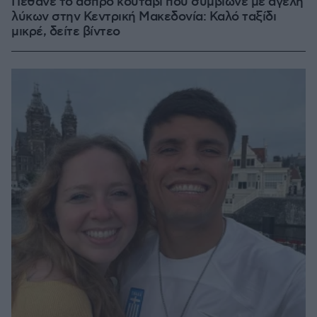
Πέθανε το άσπρο κουτάβι που συμβίωνε με αγέλη
λύκων στην Κεντρική Μακεδονία: Καλό ταξίδι
μικρέ, δείτε βίντεο