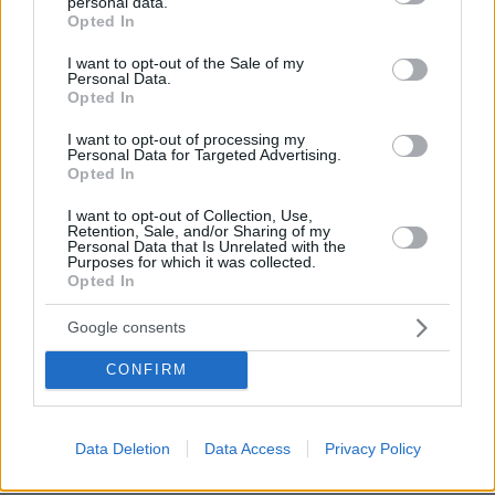
personal data.
grant or deny consent to Google and its third-party tags to
Opted In
70
06.08.2026, 11:01
use your data for below specified purposes in below Google
consent section.
I want to opt-out of the Sale of my
Personal Data.
Opted In
Πήγαν να κλέψουν καλώδια στον Άγιο
I want to opt-out of processing my
Στέφανο, ο ένας έπαθε
Personal Data for Targeted Advertising.
ηλεκτροπληξία και έπεσε από ύψος, οι
Opted In
δύο συνεργοί του τον παράτησαν
νεκρό σε αυτοκίνητο
I want to opt-out of Collection, Use,
Retention, Sale, and/or Sharing of my
228
06.08.2026, 12:10
Personal Data that Is Unrelated with the
Purposes for which it was collected.
Opted In
Προφυλακίστηκαν οι δύο Ινδοί για τη
Google consents
δολοφονία του 58χρονου ψυχολόγου
στο Ναύπλιο
CONFIRM
8
πριν μία ώρα
Data Deletion
Data Access
Privacy Policy