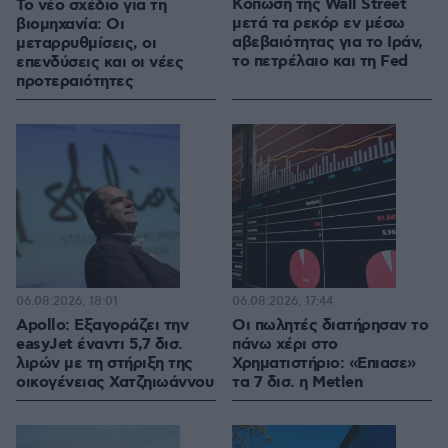
Κόπωση της Wall Street
Το νέο σχέδιο για τη
μετά τα ρεκόρ εν μέσω
βιομηχανία: Οι
αβεβαιότητας για το Ιράν,
μεταρρυθμίσεις, οι
το πετρέλαιο και τη Fed
επενδύσεις και οι νέες
προτεραιότητες
06.08.2026, 18:01
06.08.2026, 17:44
Apollo: Εξαγοράζει την
Οι πωλητές διατήρησαν το
easyJet έναντι 5,7 δισ.
πάνω χέρι στο
λιρών με τη στήριξη της
Χρηματιστήριο: «Επιασε»
οικογένειας Χατζηιωάννου
τα 7 δισ. η Metlen