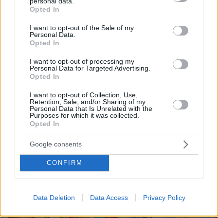
personal data.
grant or deny consent to Google and its third-party tags to
Opted In
61
07.08.2026, 12:51
use your data for below specified purposes in below Google
consent section.
I want to opt-out of the Sale of my
Personal Data.
Opted In
Οικογενειακή τραγωδία στις Σέρρες,
μητέρα και γιος οι νεκροί από την
I want to opt-out of processing my
Personal Data for Targeted Advertising.
μετωπική φορτηγού με ΙΧ - Βίντεο
Opted In
ντοκουμέντο από τη στιγμή της
σύγκρουσης
I want to opt-out of Collection, Use,
Retention, Sale, and/or Sharing of my
368
07.08.2026, 09:58
Personal Data that Is Unrelated with the
Loaded
:
Purposes for which it was collected.
100.00%
Opted In
Google consents
Games
CONFIRM
Data Deletion
Data Access
Privacy Policy