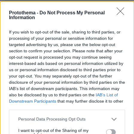
Στο mega yacht «Boardwalk» στην
Protothema -
Do Not Process My Personal
Κέρκυρα η δεξίωση για τα 250 χρόνια
Information
από την αμερικανική ανεξαρτησία -
Δείτε φωτογραφίες και βίντεο
If you wish to opt-out of the sale, sharing to third parties, or
13
07.08.2026, 13:23
processing of your personal or sensitive information for
targeted advertising by us, please use the below opt-out
section to confirm your selection. Please note that after your
opt-out request is processed you may continue seeing
Πόσο κοστίζει μία εβδομάδα σε βίλες
interest-based ads based on personal information utilized by
- παράδεισους
us or personal information disclosed to third parties prior to
your opt-out. You may separately opt-out of the further
25
07.08.2026, 09:43
disclosure of your personal information by third parties on the
IAB’s list of downstream participants. This information may
also be disclosed by us to third parties on the
IAB’s List of
Downstream Participants
that may further disclose it to other
third parties.
«Δεν θα με κυριεύσει ο φόβος»: Ο
Please note that this website/app uses one or more Google
περιπτεράς της Γαστούνης άνοιξε
Personal Data Processing Opt Outs
services and may gather and store information including but
ξανά το κατάστημά του μετά τις
not limited to your visit or usage behaviour. You may click to
I want to opt-out of the Sharing of my
επιθέσεις και τον εμπρησμό