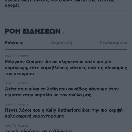
σχεδόν όλη η άνοδος του 2024 - Sell off στις διεθνείς
αγορές
ΡΟΗ ΕΙΔΗΣΕΩΝ
Ειδήσεις
Δημοφιλή
Σχολιασμένα
πριν 13 λεπτά
Μόργκαν Φρίμαν: Αν σε πληρώσουν καλά για μία
παραγωγή, τότε παραβλέπεις κάποιες από τις αδυναμίες
του σεναρίου
πριν 13 λεπτά
Δείτε ποια είναι τα λάθη που συνήθως κάνουμε όταν
είμαστε στην παραλία με τον σκύλο μας
πριν 13 λεπτά
Πέντε λόγοι που η Kelly Rutherford έχει την πιο κομψή
καλοκαιρινή γκαρνταρόμπα
πριν 13 λεπτά
Ζωμός πλούσιος σε κολλαγόνο