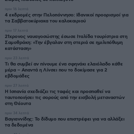
πριν 16 λεπτά
4 εκδρομές στην Πελοπόννησο: Ιδανικοί προορισμοί για
τα Σαββατοκύριακα του καλοκαιριού
πριν 17 λεπτά
21χρονος ναυαγοσώστης έσωσε Ιταλίδα τουρίστρια στη
Σαμοθράκη: «Την έβγαλαν στη στεριά σε ημιλιπόθυμη
κατάσταση»
πριν 23 λεπτά
Τι θα συμβεί αν πίνουμε ένα σφηνάκι ελαιόλαδο κάθε
μέρα – Απαντά η Λίνσει που το δοκίμασε για 2
εβδομάδες
πριν 27 λεπτά
Η Ισπανία σχεδιάζει τις ταφές και προσπαθεί να
ταυτοποιήσει τις σορούς από την εισβολή μεταναστών
στη Θέουτα
πριν 34 λεπτά
Βαγιαννίδης: Το δίδυμο που επιστρέφει για να αλλάξει
τα δεδομένα