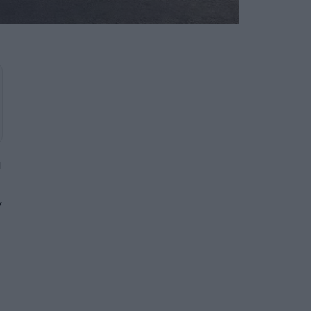
α
ν
α