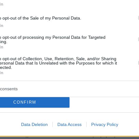
In
o opt-out of the Sale of my Personal Data.
In
to opt-out of processing my Personal Data for Targeted
ing.
In
o opt-out of Collection, Use, Retention, Sale, and/or Sharing
ersonal Data that Is Unrelated with the Purposes for which it
lected.
τες του αμαξώματος του MG 07 με την Taycan
In
νείς, τόσο στο εμπρός όσο και στο πίσω
consents
 Μόνο
η καμπύλη της οροφής το κάνει να
τικά και να είναι πιο στρογγυλοποιημένο,
CONFIRM
, το σύνολο δείχνει αρκετά ισορροπημένο,
Data Deletion
Data Access
Privacy Policy
Τα χαρακτηριστικότερα στοιχεία του είναι τα
α σε σχήμα «C», το έντονα διαμορφωμένο