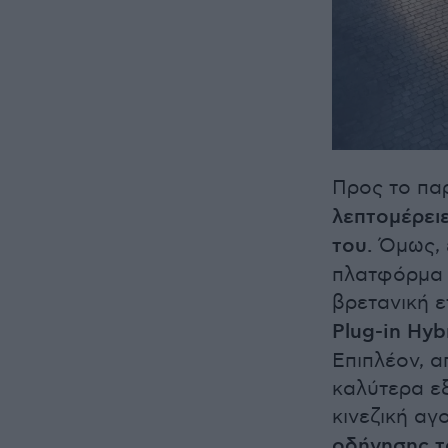
Προς το πα
λεπτομέρειε
του.
Όμως, έ
πλατφόρμα 
βρετανική ε
Plug-in Hyb
Επιπλέον, α
καλύτερα ε
κινεζική αγ
οδήγησης τ