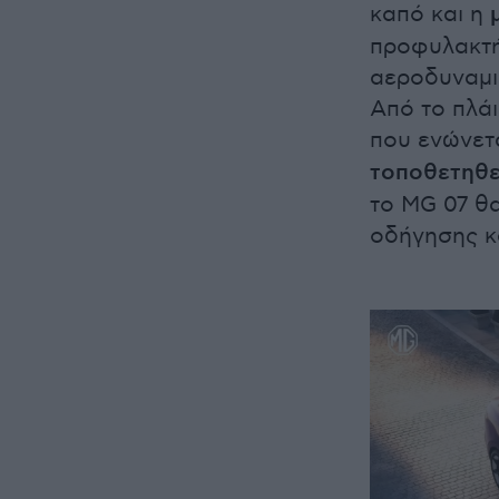
καπό και η
προφυλακτή
αεροδυναμι
Από το πλάι
που ενώνετ
τοποθετηθε
το MG 07 θ
οδήγησης κ