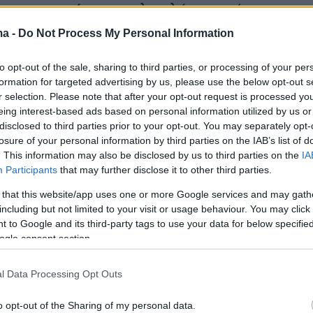
την κατηγορία
των πολυτελών coupé των
«Νέας Τεχνολογίας Οχημάτων».
ma -
Do Not Process My Personal Information
ιρεία έγινε γνωστό ότι η σχεδίαση του
υ μοντέλου ανταγωνίζεται εκείνη «πολυτελών
to opt-out of the sale, sharing to third parties, or processing of your per
formation for targeted advertising by us, please use the below opt-out s
ατηγορίας των 700.000 γουάν» (σημ.: στην
r selection. Please note that after your opt-out request is processed y
αδή περίπου 90.000 ευρώ, σύμφωνα με την
eing interest-based ads based on personal information utilized by us or
ναλλαγματική ισοτιμία. Ωστόσο η τιμή του
disclosed to third parties prior to your opt-out. You may separately opt-
losure of your personal information by third parties on the IAB’s list of
κή αγορά ξεκινά κάτω από τις 200.000 γουάν
. This information may also be disclosed by us to third parties on the
IA
.700 ευρώ
, τρέχουσα συναλλαγματική
Participants
that may further disclose it to other third parties.
 that this website/app uses one or more Google services and may gath
including but not limited to your visit or usage behaviour. You may click 
 to Google and its third-party tags to use your data for below specifi
ogle consent section.
l Data Processing Opt Outs
o opt-out of the Sharing of my personal data.