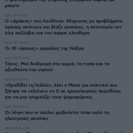
μπικίνι
πριν 16 λεπτά
Ο «Δράκος» του Λονδίνου: 40χρονος με προβλήματα
όρασης σκότωνε και βίαζε γυναίκες, η αστυνομία τον
είχε συλλάβει και τον άφησε ελεύθερο
πριν 20 λεπτά
Οι 10 «ήσυχες» παραλίες της Νάξου
πριν 30 λεπτά
Τήνος: Μια διαδρομή στα χωριά, τα τοπία και τα
αξιοθέατα του νησιού
πριν 33 λεπτά
«Προδίδει τη Γαλλία», λέει ο Μασκ για πολιτικό που
ζήτησε να «κλείνει» το X σε προεκλογικές περιόδους
για να μην επηρεάζει τους ψηφοφόρους
πριν 40 λεπτά
Οι λόγοι που οι σκύλοι φοβούνται τόσο πολύ τις
ηλεκτρικές σκούπες
πριν 40 λεπτά