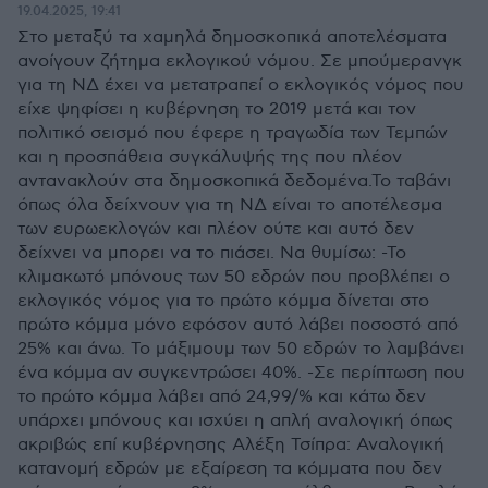
19.04.2025, 19:41
Στο μεταξύ τα χαμηλά δημοσκοπικά αποτελέσματα
ανοίγουν ζήτημα εκλογικού νόμου. Σε μπούμερανγκ
για τη ΝΔ έχει να μετατραπεί ο εκλογικός νόμος που
είχε ψηφίσει η κυβέρνηση το 2019 μετά και τον
πολιτικό σεισμό που έφερε η τραγωδία των Τεμπών
και η προσπάθεια συγκάλυψής της που πλέον
αντανακλούν στα δημοσκοπικά δεδομένα.Το ταβάνι
όπως όλα δείχνουν για τη ΝΔ είναι το αποτέλεσμα
των ευρωεκλογών και πλέον ούτε και αυτό δεν
δείχνει να μπορει να το πιάσει. Να θυμίσω: -Το
κλιμακωτό μπόνους των 50 εδρών που προβλέπει ο
εκλογικός νόμος για το πρώτο κόμμα δίνεται στο
πρώτο κόμμα μόνο εφόσον αυτό λάβει ποσοστό από
25% και άνω. Το μάξιμουμ των 50 εδρών το λαμβάνει
ένα κόμμα αν συγκεντρώσει 40%. -Σε περίπτωση που
το πρώτο κόμμα λάβει από 24,99/% και κάτω δεν
υπάρχει μπόνους και ισχύει η απλή αναλογική όπως
ακριβώς επί κυβέρνησης Αλέξη Τσίπρα: Αναλογική
κατανομή εδρών με εξαίρεση τα κόμματα που δεν