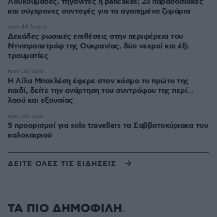
Λουκουμάδες, τηγανίτες ή pancakes; 23 παραδοσιακές
και σύγχρονες συνταγές για τα αγαπημένα ζυμάρια
πριν 44 λεπτά
Δεκάδες ρωσικές επιθέσεις στην περιφέρεια του
Ντνιπροπετρόφ της Ουκρανίας, δύο νεκροί και έξι
τραυματίες
πριν μία ώρα
Η Λίλα Μπακλέση έφερε στον κόσμο το πρώτο της
παιδί, δείτε την ανάρτηση του συντρόφου της περί...
λαού και εξουσίας
πριν μία ώρα
5 προορισμοί για solo travellers τα Σαββατοκύριακα του
καλοκαιριού
ΔΕΙΤΕ ΟΛΕΣ ΤΙΣ ΕΙΔΗΣΕΙΣ
ΤΑ ΠΙΟ ΔΗΜΟΦΙΛΗ