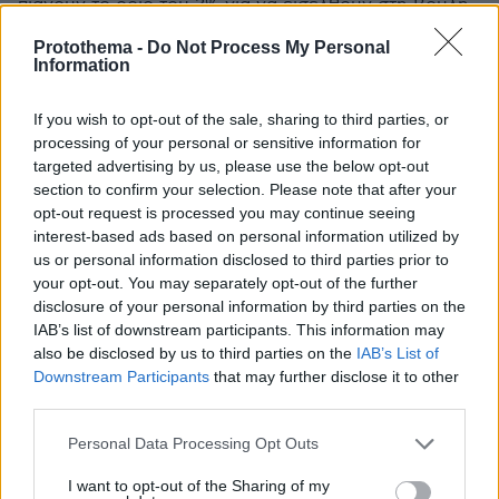
πιάνουν το όριο του 3% για να εισέλθουν στη Βουλή.
-Αν το πρώτο κόμμα λάβει 25% λαμβάνει αυτομάτως
Protothema -
Do Not Process My Personal
μπόνους 20 εδρών και εν συνεχεία για κάθε επιπλέον
Information
μισή μονάδα λαμβάνει μια επιπλέον έδρα. Αν πχ το
πρώτο κόμμα λάβει 30% θα λάβει από το bonus των
If you wish to opt-out of the sale, sharing to third parties, or
40 εδρών «μόνο» τις 30 έδρες! -Για την αυτοδυναμία,
processing of your personal or sensitive information for
εφόσον το ποσοστό των κομμάτων που μένουν εκτός
targeted advertising by us, please use the below opt-out
Βουλής είναι 10%, ο νικητής χρειάζεται 37,5%. Αν τα
section to confirm your selection. Please note that after your
κόμματα που μείνουν εκτός Βουλής αθροίζουν 14%
opt-out request is processed you may continue seeing
για την αυτοδυναμία το πρώτο κόμμα χρειάζεται
interest-based ads based on personal information utilized by
μίνιμουμ 36%. Με 27,5% το πρώτο κόμμα λαμβάνει 110
us or personal information disclosed to third parties prior to
έδρες! Με τα σημερινά δεδομένα των
your opt-out. You may separately opt-out of the further
δημοσκοπήσεων η ΝΔ για να σχηματίσει κυβέρνηση
disclosure of your personal information by third parties on the
χρειάζεται συνεργασία με ένα κόμμα που διαθέτει τα
IAB’s list of downstream participants. This information may
ποσοστά του ΠΑΣΟΚ ή με δυο κόμματα εξ αυτών
also be disclosed by us to third parties on the
IAB’s List of
που βρίσκονται στα δεξιά της. Αλλά και μόνο η
Downstream Participants
that may further disclose it to other
υποψία ότι το πρώτο κόμμα αν λάβει κάτω από 25%
third parties.
δεν θα λάβει καμία έδρα από το bonus των 40 εδρών
Please note that this website/app uses one or more Google
Personal Data Processing Opt Outs
προκαλεί φόβο και τρόμο στο Μαξίμου! Γι΄ αυτό και
services and may gather and store information including but
με τις τελευταίες δημοσκοπήσεις επανέρχονται οι
not limited to your visit or usage behaviour. You may click to
I want to opt-out of the Sharing of my
εισηγήσεις στον πρωθυπουργό για αλλαγή του