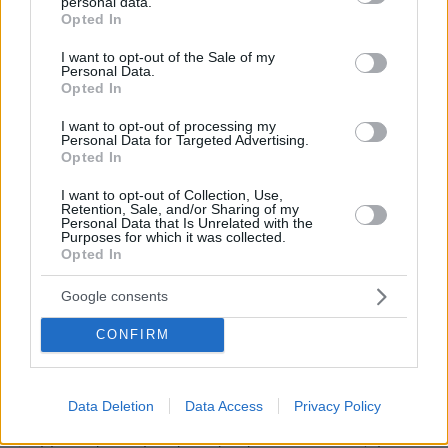
personal data.
grant or deny consent to Google and its third-party tags to
εκλογικού νόμου σε περισσότερο πλειοψηφική
Opted In
use your data for below specified purposes in below Google
κατεύθυνση, αλλά και μείωση του 25% που αποτελεί
consent section.
I want to opt-out of the Sale of my
το όριο για να λάβει το πρώτο κόμμα το bonus
Personal Data.
Opted In
ΑΠΑΝΤΗΣΗ
I want to opt-out of processing my
Personal Data for Targeted Advertising.
Opted In
Έχιδνα
I want to opt-out of Collection, Use,
Retention, Sale, and/or Sharing of my
19.04.2025, 19:41
Personal Data that Is Unrelated with the
Purposes for which it was collected.
Ζωή συνέχισε να τους βιάζεις τις ψυχουλες!!!!
Opted In
ΑΠΑΝΤΗΣΗ
Google consents
Μαρία
CONFIRM
19.04.2025, 08:36
Ο αρθρογράφος προτείνει σταθερότητα στην μιζέρια.
Δεν αξίζουν μια καλύτερη Ελλάδα οι σημερινοί νέοι;
Data Deletion
Data Access
Privacy Policy
Αυτή που έχουμε είναι η ίδια σιχαμένη
(κομματοκρατούμενη, εχθρική σε επενδύσεις, με