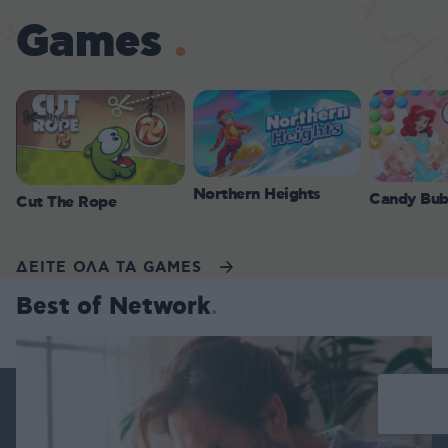
Games
Northern Heights
Candy Bub
Cut The Rope
ΔΕΙΤΕ ΟΛΑ ΤΑ GAMES
Best of Network