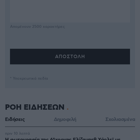
Απομένουν
2500
χαρακτήρες
* Υποχρεωτικά πεδία
ΡΟΗ ΕΙΔΗΣΕΩΝ
Ειδήσεις
Δημοφιλή
Σχολιασμένα
πριν 10 λεπτά
Η φωτογραφία της 61χρονης Ελίζαμπεθ Χάρλεϊ με