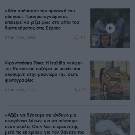
«Κάτι απέσπασε την προσοχή του
οδηγού»: Πραγματογνώμονας
επιχειρεί να ρίξει φως στα αίτια του
δυστυχήματος στις Σέρρες
116
07.08.2026, 18:54
Φραντσέσκα Τόκα: Η Ιταλίδα «νύφη»
της Eurovision ποζάρει με μπικίνι και...
ολόγυμνη στην μπανιέρα της, δείτε
φωτογραφίες
25
07.08.2026, 20:57
«Άξιζε να θέσουμε σε κίνδυνο μια
οικογένεια λύκων, για να σώσουμε
έναν σκύλο; Όχι» λέει ο ερευνητής
μετά τις επικρίσεις για τον θάνατο του