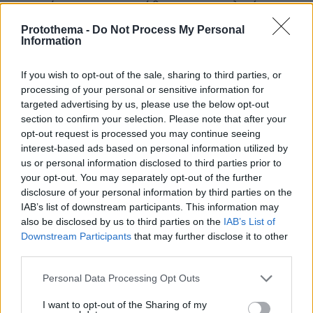
εταιρείας για την προώθηση της κυκλικότητας
Join the Refill
μέσω της πρωτοβουλίας "
Protothema -
Do Not Process My Personal
Movement
Information
", η οποία αναδείχθηκε ως ένας
κομβικός πυλώνας για τη νέα εποχή της
If you wish to opt-out of the sale, sharing to third parties, or
υπεύθυνης ομορφιάς. Μέσα από την ανάπτυξη
processing of your personal or sensitive information for
refill προϊόντων και την εφαρμογή βιώσιμων
targeted advertising by us, please use the below opt-out
πρακτικών eco-design, η L’Oréal Hellas
section to confirm your selection. Please note that after your
επιδιώκει να επαναπροσδιορίσει τη σχέση του
opt-out request is processed you may continue seeing
interest-based ads based on personal information utilized by
καταναλωτή με το προϊόν, μετατρέποντας την
us or personal information disclosed to third parties prior to
επαναπλήρωση σε μια καθημερινή, συνειδητή
your opt-out. You may separately opt-out of the further
επιλογή. Το "Join the Refill Movement ", δεν
disclosure of your personal information by third parties on the
αποτελεί απλώς μια τεχνική λύση για τη μείωση
IAB’s list of downstream participants. This information may
also be disclosed by us to third parties on the
IAB’s List of
της χρήσης πλαστικού, γυαλιού και αλουμινίου,
Downstream Participants
that may further disclose it to other
αλλά μια ουσιαστική αλλαγή κουλτούρας.
third parties.
Ενθαρρύνοντας τους καταναλωτές να
Please note that this website/app uses one or more Google
διατηρούν την αρχική, πολυτελή συσκευασία
Personal Data Processing Opt Outs
services and may gather and store information including but
των αγαπημένων τους προϊόντων και να την
not limited to your visit or usage behaviour. You may click to
I want to opt-out of the Sharing of my