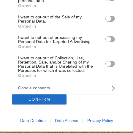
επαναγεμίζουν χρησιμοποιώντας ελαφρύτερες
personal data.
grant or deny consent to Google and its third-party tags to
Opted In
και ευκολότερα ανακυκλώσιμες συσκευασίες,
use your data for below specified purposes in below Google
consent section.
η εταιρεία αποδεικνύει ότι η βιωσιμότητα και η
I want to opt-out of the Sale of my
Personal Data.
υψηλή ποιότητα μπορούν να συνυπάρξουν,
Opted In
προσφέροντας μια λύση που είναι φιλικότερη
I want to opt-out of processing my
για τον πλανήτη και ταυτόχρονα πιο προσιτή
Personal Data for Targeted Advertising.
για τον καταναλωτή.
Opted In
I want to opt-out of Collection, Use,
Ιδιαίτερη έμφαση δόθηκε και στην
Retention, Sale, and/or Sharing of my
Personal Data that Is Unrelated with the
Micro-
πρωτοβουλία δημιουργίας αστικών
Purposes for which it was collected.
Opted In
Forests
, ένα πρότυπο πρόγραμμα που
επεκτείνεται δυναμικά με την ολοκλήρωση του
Google consents
δεύτερου στον Δήμο Περάματος, αλλά και τη
CONFIRM
δημιουργία ήδη του τρίτου micro-Forest στον
Δήμο Θεσσαλονίκης μέσα στους επόμενους
μήνες.
Data Deletion
Data Access
Privacy Policy
Innovation Room,
Στο
η L’Oréal Hellas ανέδειξε
τη δύναμη της επιστήμης και της τεχνολογίας