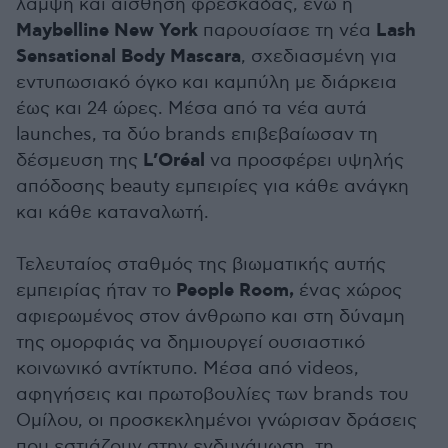
λάμψη και αίσθηση φρεσκάδας, ενώ η
Maybelline New York
Lash
παρουσίασε τη νέα
Sensational Body Mascara
, σχεδιασμένη για
εντυπωσιακό όγκο και καμπύλη με διάρκεια
έως και 24 ώρες. Μέσα από τα νέα αυτά
launches, τα δύο brands επιβεβαίωσαν τη
L’Oréal
δέσμευση της
να προσφέρει υψηλής
απόδοσης beauty εμπειρίες για κάθε ανάγκη
και κάθε καταναλωτή.
Τελευταίος σταθμός της βιωματικής αυτής
People Room,
εμπειρίας ήταν το
ένας χώρος
αφιερωμένος στον άνθρωπο και στη δύναμη
της ομορφιάς να δημιουργεί ουσιαστικό
κοινωνικό αντίκτυπο. Μέσα από videos,
αφηγήσεις και πρωτοβουλίες των brands του
Ομίλου, οι προσκεκλημένοι γνώρισαν δράσεις
που εστιάζουν στην ενδυνάμωση, τη