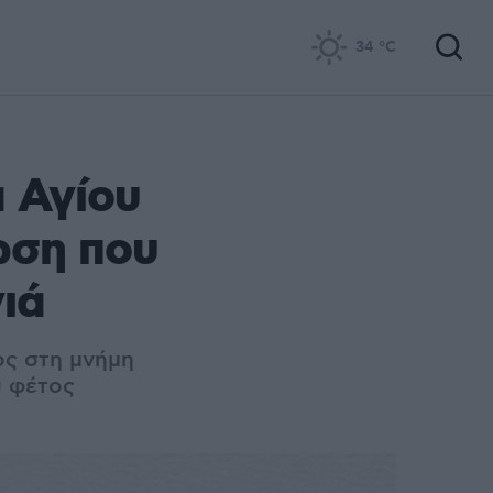
34
°C
 Αγίου
ωση που
ιά
ος στη μνήμη
υ φέτος