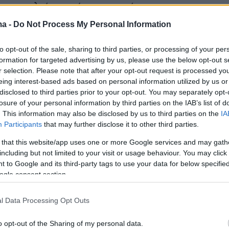
 αποτελεί αναπόσπαστο μέρος των
μνήμης «Παναγούλεια», που διοργανώνονται
ma -
Do Not Process My Personal Information
τη μνήμη του και είναι αφιερωμένες στις αξίε
ς, της δημοκρατίας και της ειρήνης.
to opt-out of the sale, sharing to third parties, or processing of your per
formation for targeted advertising by us, please use the below opt-out s
r selection. Please note that after your opt-out request is processed y
μαλάκης
σημείωσε επίσης ότι η φετινή
eing interest-based ads based on personal information utilized by us or
 οποία πραγματοποιείται για 43η χρονιά, έχει
disclosed to third parties prior to your opt-out. You may separately opt-
losure of your personal information by third parties on the IAB’s list of
 ένα καταξιωμένο δρομικό γεγονός με ευρεία
. This information may also be disclosed by us to third parties on the
IA
επερνώντας τα όρια του Δήμου Αγίου Δημητρί
Participants
that may further disclose it to other third parties.
ας Παναττικό χαρακτήρα. Τόνισε δε, ότι η
 that this website/app uses one or more Google services and may gath
ο συμβολισμός της ενισχύεται ακόμη
including but not limited to your visit or usage behaviour. You may click 
στη σημερινή συγκυρία, όπου οι διεθνείς
 to Google and its third-party tags to use your data for below specifi
ogle consent section.
νθυμίζουν ότι η ειρήνη δεν είναι δεδομένη, αλ
ζητούμενο που απαιτεί εγρήγορση και συλλογι
l Data Processing Opt Outs
o opt-out of the Sharing of my personal data.