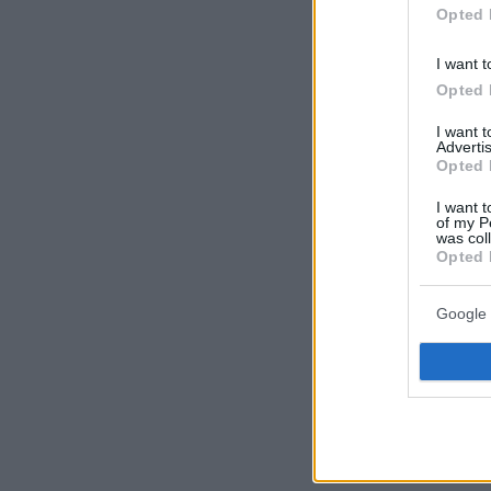
Opted 
I want t
Opted 
I want 
Advertis
Opted 
I want t
of my P
was col
Opted 
Google 