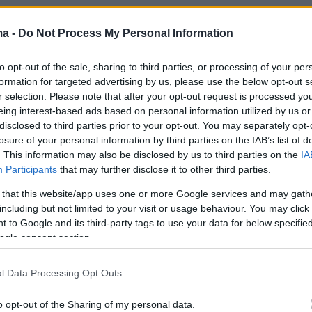
εο
ma -
Do Not Process My Personal Information
to opt-out of the sale, sharing to third parties, or processing of your per
formation for targeted advertising by us, please use the below opt-out s
r selection. Please note that after your opt-out request is processed y
eing interest-based ads based on personal information utilized by us or
disclosed to third parties prior to your opt-out. You may separately opt-
losure of your personal information by third parties on the IAB’s list of
. This information may also be disclosed by us to third parties on the
IA
Participants
that may further disclose it to other third parties.
 that this website/app uses one or more Google services and may gath
including but not limited to your visit or usage behaviour. You may click 
 to Google and its third-party tags to use your data for below specifi
ός πως έχουν φορεθεί ρούχα του στο Sex and
ogle consent section.
στο Emily in Paris, δήλωσε στη συνέχεια: «
Είναι
αξίωση, μας έχει δώσει τεράστια χαρά αυτό.
l Data Processing Opt Outs
ly in Paris άλλαξε την καριέρα μου μέσα σε μί
o opt-out of the Sharing of my personal data.
ξήγησε πως ο Περικλής Κονδυλάτος έστειλε στ