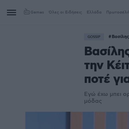
Games
Όλες οι Ειδήσεις
Ελλάδα
Πρωτοσέλι
Βασίλης
GOSSIP
Βασίλης
την Κέι
ποτέ γι
Εγώ έχω μπει ορ
μόδας