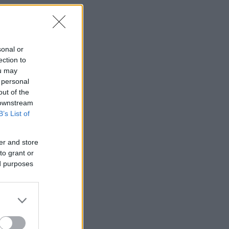
sonal or
ection to
ou may
 personal
out of the
 downstream
B’s List of
er and store
to grant or
ed purposes
α
η