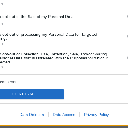
In
υ Sex and the City τη δουλειά του, εκείνη
ια κομμάτια και έτσι ξεκίνησε η συνεργασία
o opt-out of the Sale of my Personal Data.
 in Paris.
In
to opt-out of processing my Personal Data for Targeted
ύλιας ωστόσο, έπειτα, ανέφερε πως από τότε
ing.
In
αι με τον ίδιο τρόπο τα ρούχα για το έργο:
ει πολύ τα πράγματα από τότε και η Λίλι Κόλι
o opt-out of Collection, Use, Retention, Sale, and/or Sharing
ersonal Data that Is Unrelated with the Purposes for which it
 έως 150 χιλιάδες δολάρια για να φορέσει ένα
lected.
In
ίμαι ο μόνος που πληρώθηκε
», σημείωσε.
consents
protothema.gr στο Google News
ο
και μάθετε πρώτοι όλες
CONFIRM
Ειδήσεις
ελευταίες
από την Ελλάδα και τον Κόσμο, τη στιγ
Data Deletion
Data Access
Privacy Policy
Protothema.gr
 στο