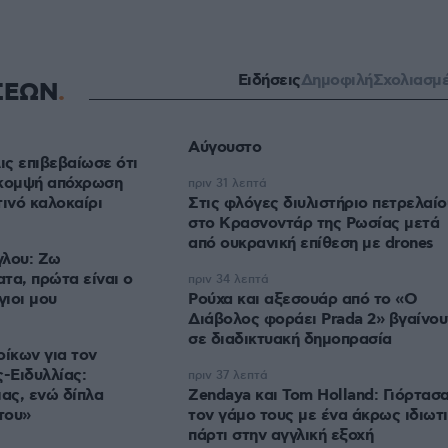
Ειδήσεις
Δημοφιλή
Σχολιασμ
ΣΕΩΝ
Αύγουστο
ις επιβεβαίωσε ότι
ο κομψή απόχρωση
πριν 31 λεπτά
τινό καλοκαίρι
Στις φλόγες διυλιστήριο πετρελαίο
στο Κρασνοντάρ της Ρωσίας μετά
από ουκρανική επίθεση με drones
γλου: Ζω
τα, πρώτα είναι ο
πριν 34 λεπτά
γιοι μου
Ρούχα και αξεσουάρ από το «Ο
Διάβολος φοράει Prada 2» βγαίνου
σε διαδικτυακή δημοπρασία
οίκων για τον
-Ειδυλλίας:
πριν 37 λεπτά
μας, ενώ δίπλα
Zendaya και Tom Holland: Γιόρτασ
του»
τον γάμο τους με ένα άκρως ιδιωτ
πάρτι στην αγγλική εξοχή