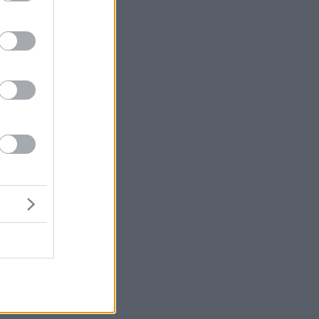
νς
μή