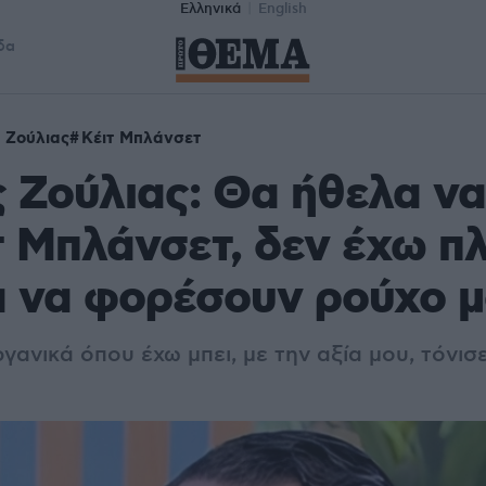
Ελληνικά
English
δα
 Ζούλιας
Κέιτ Μπλάνσετ
 Ζούλιας: Θα ήθελα ν
τ Μπλάνσετ, δεν έχω π
α να φορέσουν ρούχο 
γανικά όπου έχω μπει, με την αξία μου, τόνισ