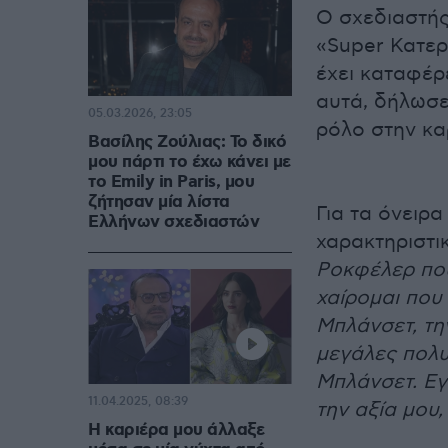
Ο σχεδιαστής
«Super Κατερί
έχει καταφέρε
αυτά, δήλωσε 
05.03.2026, 23:05
ρόλο στην κα
Βασίλης Ζούλιας: Το δικό
μου πάρτι το έχω κάνει με
το Emily in Paris, μου
ζήτησαν μία λίστα
Για τα όνειρα
Ελλήνων σχεδιαστών
χαρακτηριστικ
Ροκφέλερ που
χαίρομαι που
Μπλάνσετ, την
μεγάλες πολυ
Μπλάνσετ. Εγ
11.04.2025, 08:39
την αξία μου,
Η καριέρα μου άλλαξε