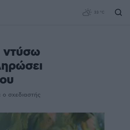
33
°C
α ντύσω
ληρώσει
μου
ε ο σχεδιαστής