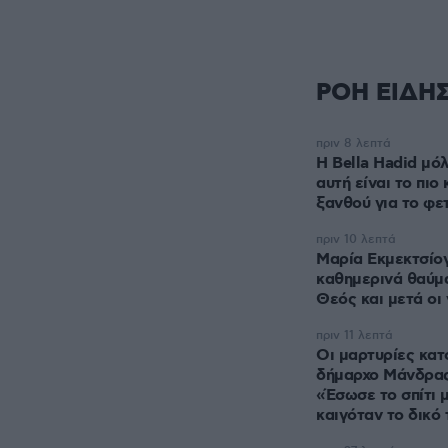
ΡΟΗ ΕΙΔΗ
πριν 8 λεπτά
Η Bella Hadid μόλ
αυτή είναι το πι
ξανθού για το φε
πριν 10 λεπτά
Μαρία Εκμεκτσίο
καθημερινά θαύμα
Θεός και μετά οι 
πριν 11 λεπτά
Οι μαρτυρίες κατ
δήμαρχο Μάνδρας
«Έσωσε το σπίτι 
καιγόταν το δικό 