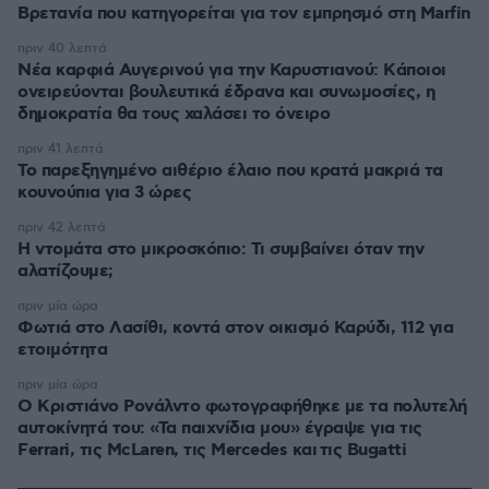
Βρετανία που κατηγορείται για τον εμπρησμό στη Marfin
πριν 40 λεπτά
Νέα καρφιά Αυγερινού για την Καρυστιανού: Kάποιοι
ονειρεύονται βουλευτικά έδρανα και συνωμοσίες, η
δημοκρατία θα τους χαλάσει το όνειρο
πριν 41 λεπτά
Το παρεξηγημένο αιθέριο έλαιο που κρατά μακριά τα
κουνούπια για 3 ώρες
πριν 42 λεπτά
Η ντομάτα στο μικροσκόπιο: Τι συμβαίνει όταν την
αλατίζουμε;
πριν μία ώρα
Φωτιά στο Λασίθι, κοντά στον οικισμό Καρύδι, 112 για
ετοιμότητα
πριν μία ώρα
Ο Κριστιάνο Ρονάλντο φωτογραφήθηκε με τα πολυτελή
αυτοκίνητά του: «Τα παιχνίδια μου» έγραψε για τις
Ferrari, τις McLaren, τις Mercedes και τις Bugatti