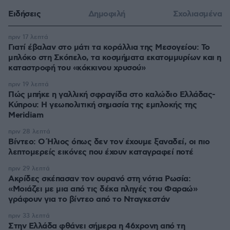
Ειδήσεις
Δημοφιλή
Σχολιασμένα
πριν 17 λεπτά
Γιατί έβαλαν στο μάτι τα κοράλλια της Μεσογείου: Το
μπλόκο στη Σκόπελο, τα κοσμήματα εκατομμυρίων και η
καταστροφή του «κόκκινου χρυσού»
πριν 19 λεπτά
Πώς μπήκε η γαλλική σφραγίδα στο καλώδιο Ελλάδας-
Κύπρου: Η γεωπολιτική σημασία της εμπλοκής της
Meridiam
πριν 28 λεπτά
Βίντεο: Ο Ήλιος όπως δεν τον έχουμε ξαναδεί, οι πιο
λεπτομερείς εικόνες που έχουν καταγραφεί ποτέ
πριν 29 λεπτά
Ακρίδες σκέπασαν τον ουρανό στη νότια Ρωσία:
«Μοιάζει με μια από τις δέκα πληγές του Φαραώ»
γράφουν για το βίντεο από το Νταγκεστάν
πριν 33 λεπτά
Στην Ελλάδα φθάνει σήμερα η 46χρονη από τη