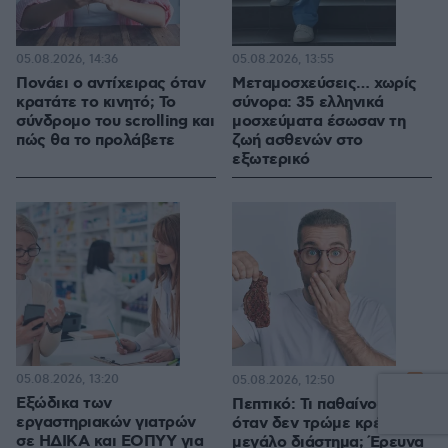
05.08.2026, 14:36
05.08.2026, 13:55
Πονάει ο αντίχειρας όταν
Μεταμοσχεύσεις… χωρίς
κρατάτε το κινητό; Το
σύνορα: 35 ελληνικά
σύνδρομο του scrolling και
μοσχεύματα έσωσαν τη
πώς θα το προλάβετε
ζωή ασθενών στο
εξωτερικό
05.08.2026, 13:20
1
05.08.2026, 12:50
Εξώδικα των
Πεπτικό: Τι παθαίνουμε
εργαστηριακών γιατρών
όταν δεν τρώμε κρέας για
σε ΗΔΙΚΑ και ΕΟΠΥΥ για
μεγάλο διάστημα; Έρευνα