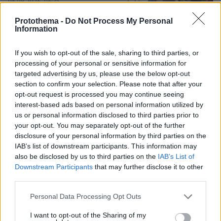
1
06.08.2026, 06:25
Protothema -
Do Not Process My Personal
Information
Αμπντούλ Ελ Σαγέντ: Ο
μουσουλμάνος γιατρός από το
Μίσιγκαν που κέρδισε το χρίσμα των
If you wish to opt-out of the sale, sharing to third parties, or
Δημοκρατικών, κόντρα στο ισχυρό
processing of your personal or sensitive information for
ισραηλινό λόμπι
targeted advertising by us, please use the below opt-out
section to confirm your selection. Please note that after your
186
05.08.2026, 19:24
opt-out request is processed you may continue seeing
interest-based ads based on personal information utilized by
us or personal information disclosed to third parties prior to
Στα decks της Μυκόνου: Οι διάσημοι
your opt-out. You may separately opt-out of the further
dj, οι αμοιβές τους και οι sold out
disclosure of your personal information by third parties on the
ξέφρενες μέρες και νύχτες
IAB’s list of downstream participants. This information may
88
05.08.2026, 15:21
also be disclosed by us to third parties on the
IAB’s List of
Downstream Participants
that may further disclose it to other
third parties.
Please note that this website/app uses one or more Google
Personal Data Processing Opt Outs
Ποια είναι τα δέντρα που μπορούν να
services and may gather and store information including but
γίνουν «ασπίδα» για το σπίτι σας
not limited to your visit or usage behaviour. You may click to
I want to opt-out of the Sharing of my