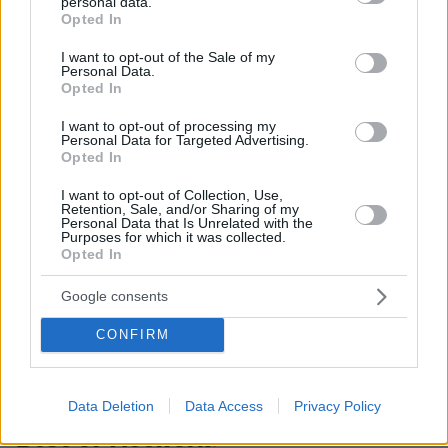
personal data.
απέναντι στις πυρκαγιές
grant or deny consent to Google and its third-party tags to
Opted In
use your data for below specified purposes in below Google
53
05.08.2026, 10:50
consent section.
I want to opt-out of the Sale of my
Personal Data.
Opted In
I want to opt-out of processing my
Personal Data for Targeted Advertising.
Games
Opted In
I want to opt-out of Collection, Use,
Retention, Sale, and/or Sharing of my
Personal Data that Is Unrelated with the
Purposes for which it was collected.
Opted In
Google consents
Northern Heights
Candy Bub
Cut The Rope
CONFIRM
ΔΕΙΤΕ ΟΛΑ ΤΑ GAMES
Data Deletion
Data Access
Privacy Policy
Best of Network