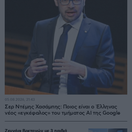
05.08.2026, 21:43
Σερ Ντέμης Χασάμπης: Ποιος είναι ο Έλληνας
νέος «εγκέφαλος» του τμήματος AI της Google
Ζευγάρι Βρετανών με 3 παιδιά